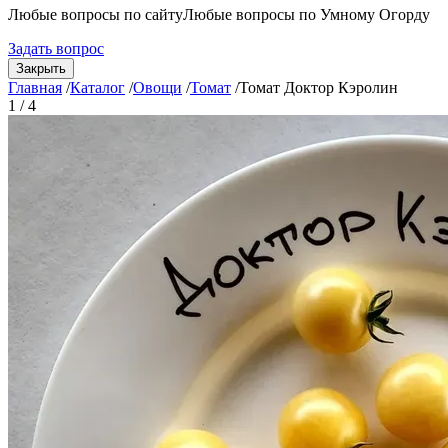
Любые вопросы по сайту
Любые вопросы по Умному Огорду
Задать вопрос
Закрыть
Главная
/
Каталог
/
Овощи
/
Томат
/
Томат Доктор Кэролин
1 / 4