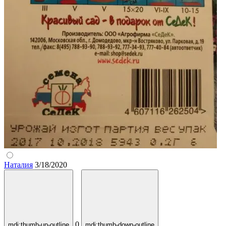
Наталия
3/18/2020
0
mdi:thumb-up-outline
mdi:thumb-down-outline