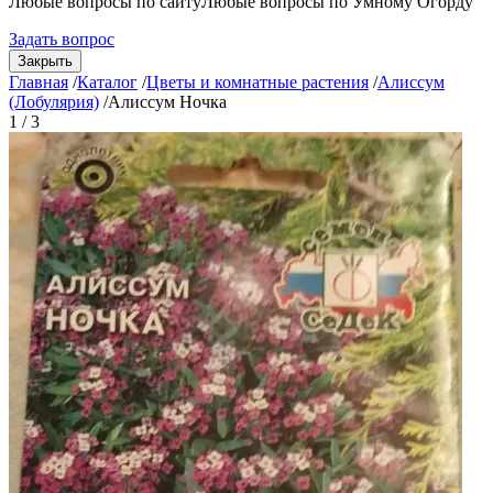
Любые вопросы по сайту
Любые вопросы по Умному Огорду
Задать вопрос
Закрыть
Главная
/
Каталог
/
Цветы и комнатные растения
/
Алиссум
(Лобулярия)
/
Алиссум Ночка
1 / 3