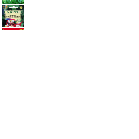
Сорт
Аквилегия Красная звезда
Отзывов: 1
1011
Страна производства:
Россия
Производитель:
Гавриш,
Плазменные семена,
СеДеК,
Country Value
Условия выращивания:
Для открытого грунта