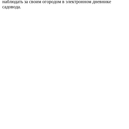
наблюдать за своим огородом в электронном дневнике
садовода.
Аккаунт
Вход
Регистрация
Разделы
Лента
Сообщество
Каталог
Руководства
Каталог
Кустарники и Деревья
Овощи
Травы и Зелень
Уход за
растениями
Цветы и комнатные растения
Ягоды
Бренды
Информация
Как пользоваться сайтом
Пользовательское
соглашение
Политика конфиденциальности