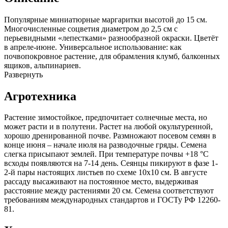
Популярные миниатюрные маргаритки высотой до 15 см.
Многочисленные соцветия диаметром до 2,5 см с
перьевидными «лепестками» разнообразной окраски. Цветёт
в апреле-июне. Универсальное использование: как
почвопокровное растение, для обрамления клумб, балконных
ящиков, альпинариев.
Развернуть
Агротехника
Растение зимостойкое, предпочитает солнечные места, но
может расти и в полутени. Растет на любой окультуренной,
хорошо дренированной почве. Размножают посевом семян в
конце июня – начале июля на разводочные гряды. Семена
слегка присыпают землей. При температуре почвы +18 °C
всходы появляются на 7-14 день. Сеянцы пикируют в фазе 1-
2-й пары настоящих листьев по схеме 10х10 см. В августе
рассаду высаживают на постоянное место, выдерживая
расстояние между растениями 20 см. Семена соответствуют
требованиям международных стандартов и ГОСТу РФ 12260-
81.