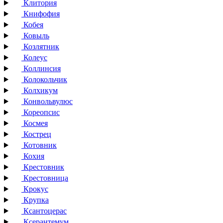
Клитория
Книфофия
Кобея
Ковыль
Козлятник
Колеус
Коллинсия
Колокольчик
Колхикум
Конвольвулюс
Кореопсис
Космея
Кострец
Котовник
Кохия
Крестовник
Крестовница
Крокус
Крупка
Ксантоцерас
Ксерантемум