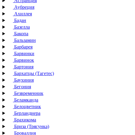
Астранция
Аубреция
Ахиллея
Бадан
Базелла
Бакопа
Бальзамин
Барбарея
Барвинки
Барвинок
Бартония
Бархатцы (Тагетес)
Баухиния
Бегония
Безвременник
Беламканда
Белоцветник
Берландиера
Брахикома
Бриза (Трясунка)
Броваллия