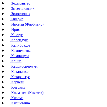
Зефирантес
Змееголовник
Золотарник
Иберис
Ипомея (Фарбитис)
Ирис
Кактус
Календула
Калибрахоа
Камнеломка
Кампанула
Канна
Кардиоспермум
Катананхе
Катарантус
Кервель
Кларкия
Клематис (Княжик)
Клеома
Клещевина