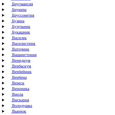
Бругмансия
Брунера
Бруссонетия
Бузина
Бузульник
Букашник
Василек
Василистник
Ваточник
Вашингтония
Венидиум
Вербаскум
Вербейник
Вербена
Вереск
Вероника
Виола
Вискария
Володушка
Вьюнок