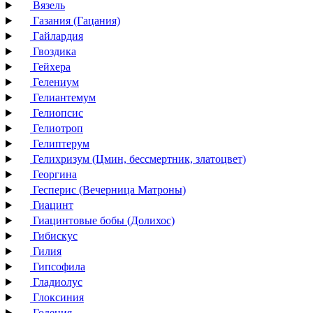
Вязель
Газания (Гацания)
Гайлардия
Гвоздика
Гейхера
Гелениум
Гелиантемум
Гелиопсис
Гелиотроп
Гелиптерум
Гелихризум (Цмин, бессмертник, златоцвет)
Георгина
Гесперис (Вечерница Матроны)
Гиацинт
Гиацинтовые бобы (Долихос)
Гибискус
Гилия
Гипсофила
Гладиолус
Глоксиния
Годеция