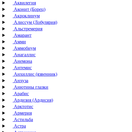
Аквилегия
Аконит (Борец)
Акроклинум
Алиссум (Лобулярия)
Альстремерия
Амарант
Амми
Аммобиум
Анагаллис
Анемона
Антемис
Анхиллис (язвенник)
Анхуза
Анютины глазки
Арабис
Ардизия (Ардисия)
Арктотис
Армерия
Астильба
Астра