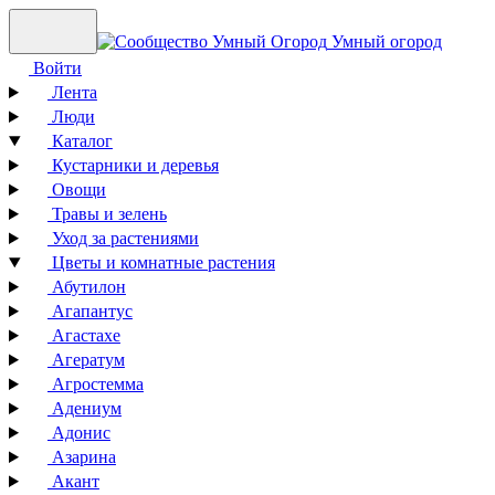
Умный огород
Войти
Лента
Люди
Каталог
Кустарники и деревья
Овощи
Травы и зелень
Уход за растениями
Цветы и комнатные растения
Абутилон
Агапантус
Агастахе
Агератум
Агростемма
Адениум
Адонис
Азарина
Акант