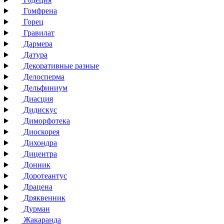
Гомфрена
Горец
Гравилат
Дармера
Датура
Декоративные разные
Делосперма
Дельфиниум
Диасция
Дидискус
Диморфотека
Диоскорея
Дихондра
Дицентра
Донник
Доротеантус
Драцена
Дряквенник
Дурман
Жакаранда