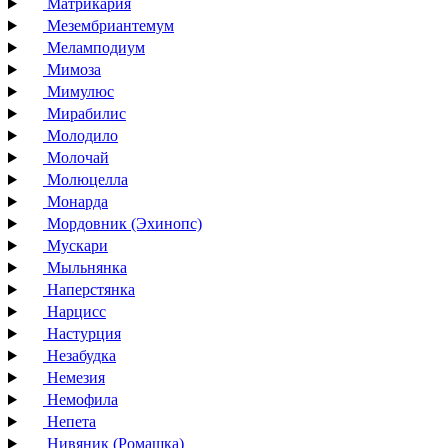
Матрикария
Мезембриантемум
Меламподиум
Мимоза
Мимулюс
Мирабилис
Молодило
Молочай
Молюцелла
Монарда
Мордовник (Эхинопс)
Мускари
Мыльнянка
Наперстянка
Нарцисс
Настурция
Незабудка
Немезия
Немофила
Непета
Нивяник (Ромашка)