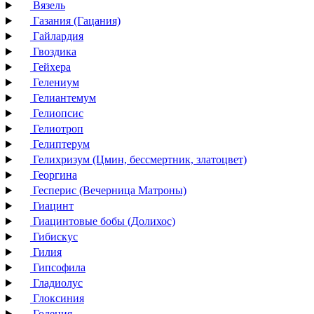
Вязель
Газания (Гацания)
Гайлардия
Гвоздика
Гейхера
Гелениум
Гелиантемум
Гелиопсис
Гелиотроп
Гелиптерум
Гелихризум (Цмин, бессмертник, златоцвет)
Георгина
Гесперис (Вечерница Матроны)
Гиацинт
Гиацинтовые бобы (Долихос)
Гибискус
Гилия
Гипсофила
Гладиолус
Глоксиния
Годеция