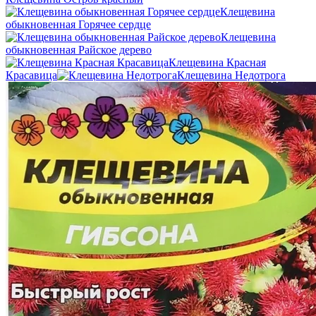
Клещевина
обыкновенная Горячее сердце
Клещевина
обыкновенная Райское дерево
Клещевина Красная
Красавица
Клещевина Недотрога