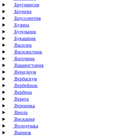
Бругмансия
Брунера
Бруссонетия
Бузина
Бузульник
Букашник
Василек
Василистник
Ваточник
Вашингтония
Венидиум
Вербаскум
Вербейник
Вербена
Вереск
Вероника
Виола
Вискария
Володушка
Вьюнок