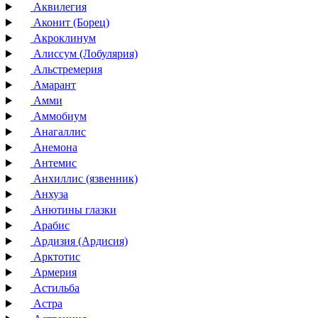
Аквилегия
Аконит (Борец)
Акроклинум
Алиссум (Лобулярия)
Альстремерия
Амарант
Амми
Аммобиум
Анагаллис
Анемона
Антемис
Анхиллис (язвенник)
Анхуза
Анютины глазки
Арабис
Ардизия (Ардисия)
Арктотис
Армерия
Астильба
Астра