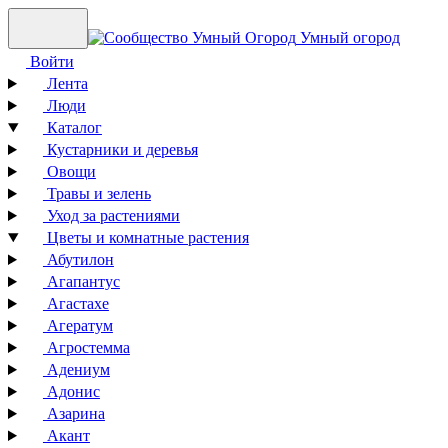
Умный огород
Войти
Лента
Люди
Каталог
Кустарники и деревья
Овощи
Травы и зелень
Уход за растениями
Цветы и комнатные растения
Абутилон
Агапантус
Агастахе
Агератум
Агростемма
Адениум
Адонис
Азарина
Акант