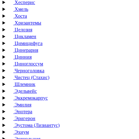
Хесперис
Хмель
Хоста
Хризантемы
Целозия
Цикламен
Цимицифуга
Цинерария
Цинния
Циноглоссум
Черноголовка
Чистец (Стахис)
Шлемник
Эдельвейс
Эккремокарпус
Эмилия
Энотера
Эригерон
Эустома (Лизиантус)
Эхиум
Эшшольция