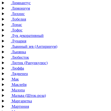
Лимнантус
Лимониум
Лихнис
Лобелия
Лонас
Лофос
Лук декоративный
Лунария
Львиный зев (Антиринум)
Льнянка
Любисток
Лютик (Ранункулюс)
Люффа
Лядвенец
Мак
Маклейя
Малопа
Мальва (Шток-роза)
Маргаритка
Мартиния