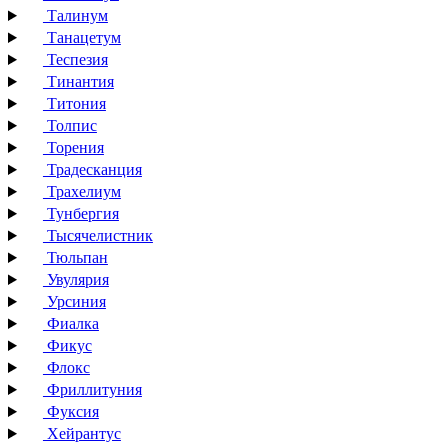
Талинум
Танацетум
Теспезия
Тинантия
Титония
Толпис
Торения
Традесканция
Трахелиум
Тунбергия
Тысячелистник
Тюльпан
Увулярия
Урсиния
Фиалка
Фикус
Флокс
Фриллитуния
Фуксия
Хейрантус