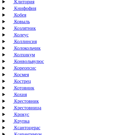
Клитория
Книфофия
Кобея
Ковыль
Козлятник
Колеус
Коллинсия
Колокольчик
Колхикум
Конвольвулюс
Кореопсис
Космея
Кострец
Котовник
Кохия
Крестовник
Крестовница
Крокус
Крупка
Ксантоцерас
Ксерантемум