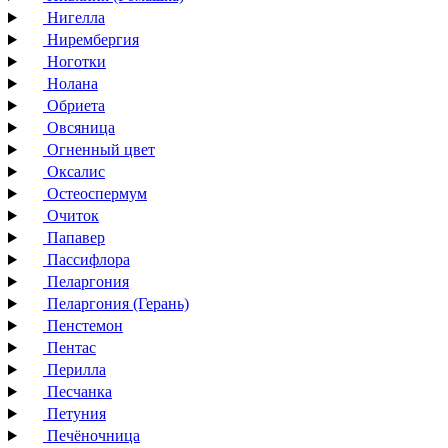
Нигелла
Нирембергия
Ноготки
Нолана
Обриета
Овсяница
Огненный цвет
Оксалис
Остеоспермум
Очиток
Папавер
Пассифлора
Пеларгония
Пеларгония (Герань)
Пенстемон
Пентас
Перилла
Песчанка
Петуния
Печёночница