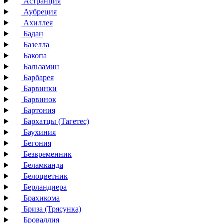
Астранция
Аубреция
Ахиллея
Бадан
Базелла
Бакопа
Бальзамин
Барбарея
Барвинки
Барвинок
Бартония
Бархатцы (Тагетес)
Баухиния
Бегония
Безвременник
Беламканда
Белоцветник
Берландиера
Брахикома
Бриза (Трясунка)
Броваллия