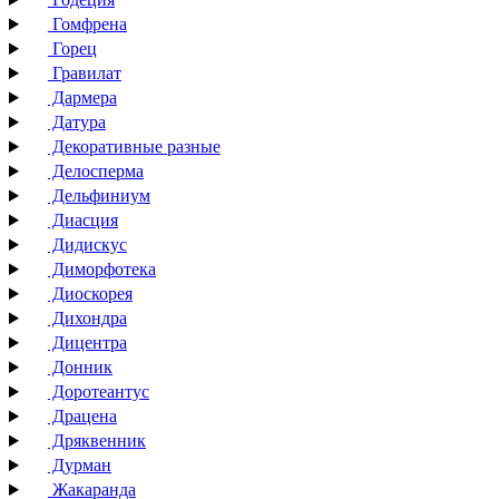
Гомфрена
Горец
Гравилат
Дармера
Датура
Декоративные разные
Делосперма
Дельфиниум
Диасция
Дидискус
Диморфотека
Диоскорея
Дихондра
Дицентра
Донник
Доротеантус
Драцена
Дряквенник
Дурман
Жакаранда