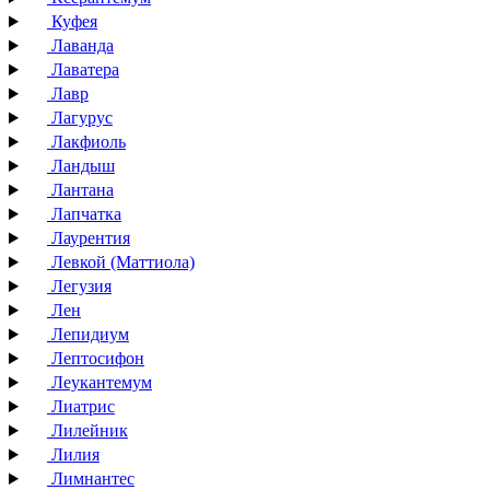
Куфея
Лаванда
Лаватера
Лавр
Лагурус
Лакфиоль
Ландыш
Лантана
Лапчатка
Лаурентия
Левкой (Маттиола)
Легузия
Лен
Лепидиум
Лептосифон
Леукантемум
Лиатрис
Лилейник
Лилия
Лимнантес