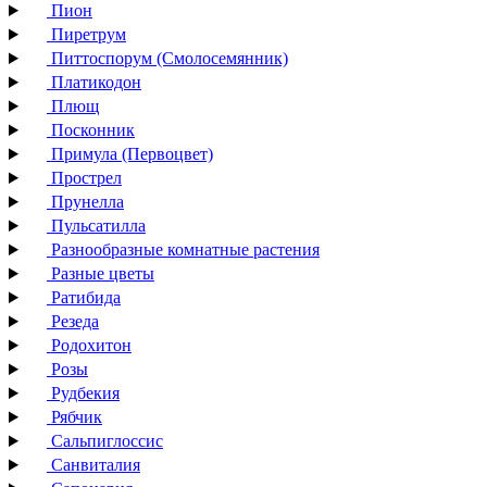
Пион
Пиретрум
Питтоспорум (Смолосемянник)
Платикодон
Плющ
Посконник
Примула (Первоцвет)
Прострел
Прунелла
Пульсатилла
Разнообразные комнатные растения
Разные цветы
Ратибида
Резеда
Родохитон
Розы
Рудбекия
Рябчик
Сальпиглоссис
Санвиталия