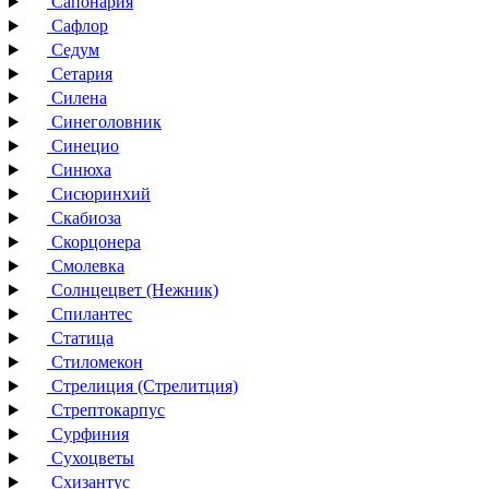
Сапонария
Сафлор
Седум
Сетария
Силена
Синеголовник
Синецио
Синюха
Сисюринхий
Скабиоза
Скорцонера
Смолевка
Солнцецвет (Нежник)
Спилантес
Статица
Стиломекон
Стрелиция (Стрелитция)
Стрептокарпус
Сурфиния
Сухоцветы
Схизантус