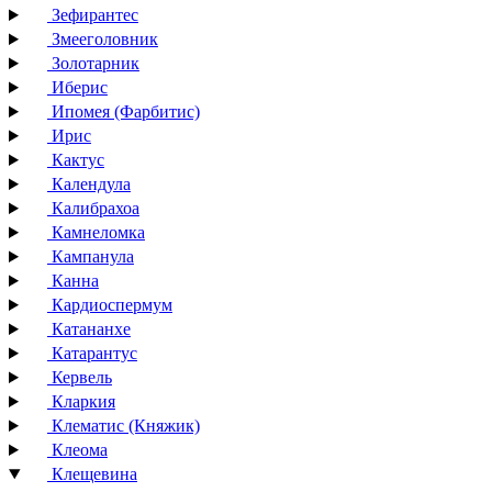
Зефирантес
Змееголовник
Золотарник
Иберис
Ипомея (Фарбитис)
Ирис
Кактус
Календула
Калибрахоа
Камнеломка
Кампанула
Канна
Кардиоспермум
Катананхе
Катарантус
Кервель
Кларкия
Клематис (Княжик)
Клеома
Клещевина