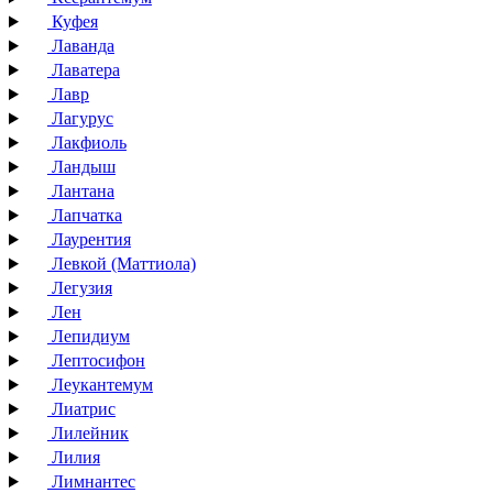
Куфея
Лаванда
Лаватера
Лавр
Лагурус
Лакфиоль
Ландыш
Лантана
Лапчатка
Лаурентия
Левкой (Маттиола)
Легузия
Лен
Лепидиум
Лептосифон
Леукантемум
Лиатрис
Лилейник
Лилия
Лимнантес