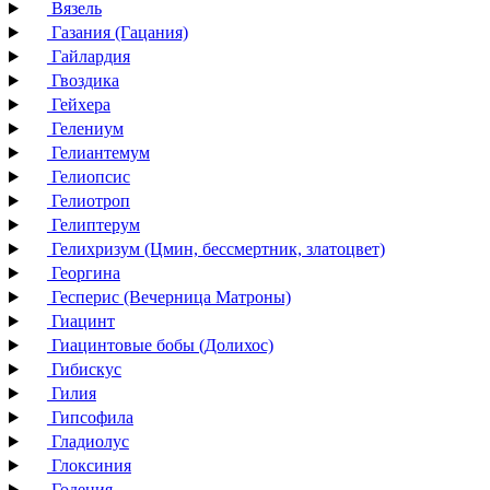
Вязель
Газания (Гацания)
Гайлардия
Гвоздика
Гейхера
Гелениум
Гелиантемум
Гелиопсис
Гелиотроп
Гелиптерум
Гелихризум (Цмин, бессмертник, златоцвет)
Георгина
Гесперис (Вечерница Матроны)
Гиацинт
Гиацинтовые бобы (Долихос)
Гибискус
Гилия
Гипсофила
Гладиолус
Глоксиния
Годеция