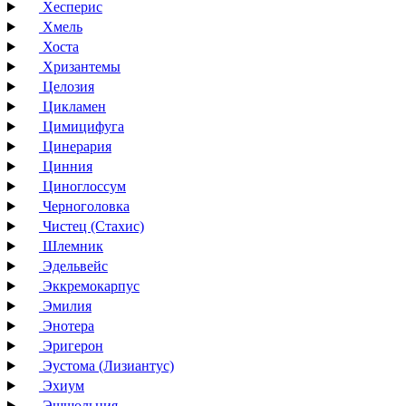
Хесперис
Хмель
Хоста
Хризантемы
Целозия
Цикламен
Цимицифуга
Цинерария
Цинния
Циноглоссум
Черноголовка
Чистец (Стахис)
Шлемник
Эдельвейс
Эккремокарпус
Эмилия
Энотера
Эригерон
Эустома (Лизиантус)
Эхиум
Эшшольция