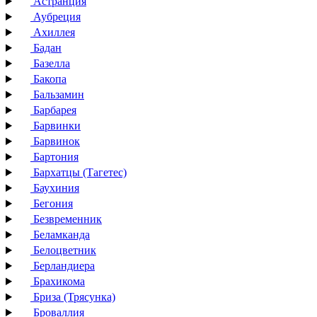
Астранция
Аубреция
Ахиллея
Бадан
Базелла
Бакопа
Бальзамин
Барбарея
Барвинки
Барвинок
Бартония
Бархатцы (Тагетес)
Баухиния
Бегония
Безвременник
Беламканда
Белоцветник
Берландиера
Брахикома
Бриза (Трясунка)
Броваллия