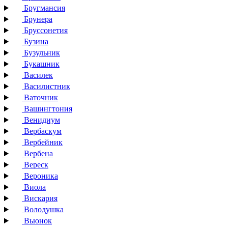
Бругмансия
Брунера
Бруссонетия
Бузина
Бузульник
Букашник
Василек
Василистник
Ваточник
Вашингтония
Венидиум
Вербаскум
Вербейник
Вербена
Вереск
Вероника
Виола
Вискария
Володушка
Вьюнок