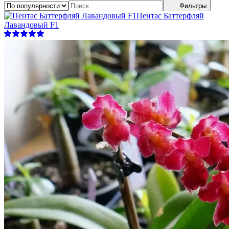
Фильтры
Пентас Баттерфляй
Лавандовый F1