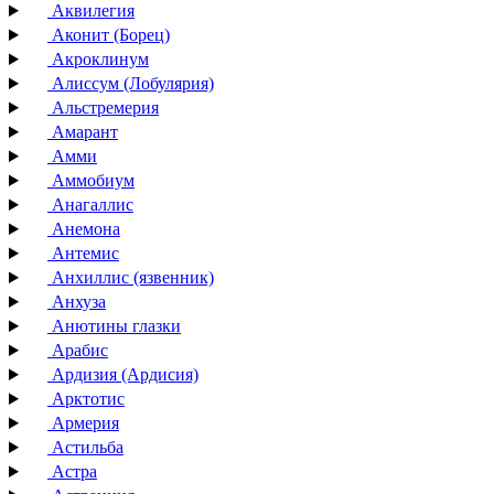
Аквилегия
Аконит (Борец)
Акроклинум
Алиссум (Лобулярия)
Альстремерия
Амарант
Амми
Аммобиум
Анагаллис
Анемона
Антемис
Анхиллис (язвенник)
Анхуза
Анютины глазки
Арабис
Ардизия (Ардисия)
Арктотис
Армерия
Астильба
Астра