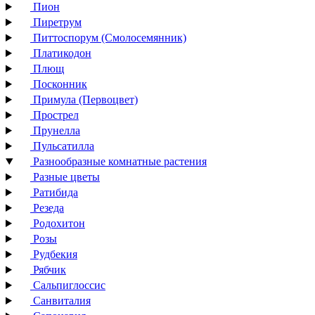
Пион
Пиретрум
Питтоспорум (Смолосемянник)
Платикодон
Плющ
Посконник
Примула (Первоцвет)
Прострел
Прунелла
Пульсатилла
Разнообразные комнатные растения
Разные цветы
Ратибида
Резеда
Родохитон
Розы
Рудбекия
Рябчик
Сальпиглоссис
Санвиталия