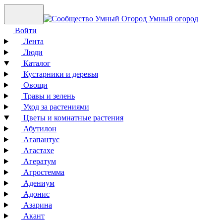
Умный огород
Войти
Лента
Люди
Каталог
Кустарники и деревья
Овощи
Травы и зелень
Уход за растениями
Цветы и комнатные растения
Абутилон
Агапантус
Агастахе
Агератум
Агростемма
Адениум
Адонис
Азарина
Акант