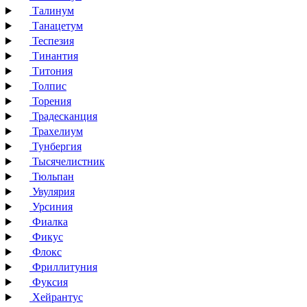
Талинум
Танацетум
Теспезия
Тинантия
Титония
Толпис
Торения
Традесканция
Трахелиум
Тунбергия
Тысячелистник
Тюльпан
Увулярия
Урсиния
Фиалка
Фикус
Флокс
Фриллитуния
Фуксия
Хейрантус