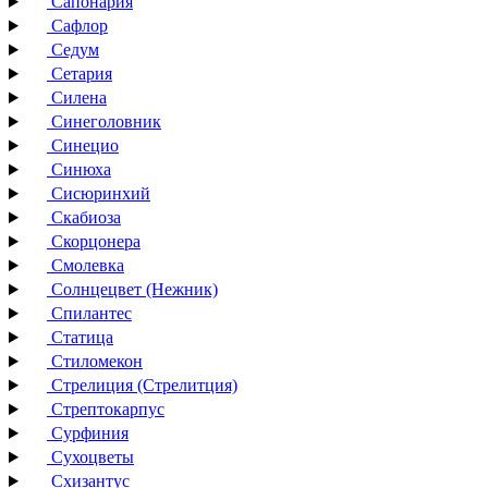
Сапонария
Сафлор
Седум
Сетария
Силена
Синеголовник
Синецио
Синюха
Сисюринхий
Скабиоза
Скорцонера
Смолевка
Солнцецвет (Нежник)
Спилантес
Статица
Стиломекон
Стрелиция (Стрелитция)
Стрептокарпус
Сурфиния
Сухоцветы
Схизантус