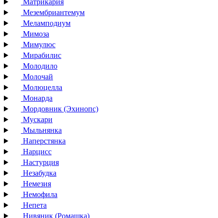
Матрикария
Мезембриантемум
Меламподиум
Мимоза
Мимулюс
Мирабилис
Молодило
Молочай
Молюцелла
Монарда
Мордовник (Эхинопс)
Мускари
Мыльнянка
Наперстянка
Нарцисс
Настурция
Незабудка
Немезия
Немофила
Непета
Нивяник (Ромашка)