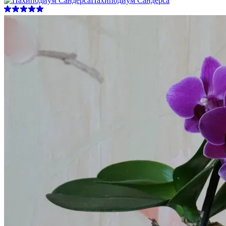
Пахиподиум Сандерса