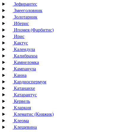
Зефирантес
Змееголовник
Золотарник
Иберис
Ипомея (Фарбитис)
Ирис
Кактус
Календула
Калибрахоа
Камнеломка
Кампанула
Канна
Кардиоспермум
Катананхе
Катарантус
Кервель
Кларкия
Клематис (Княжик)
Клеома
Клещевина