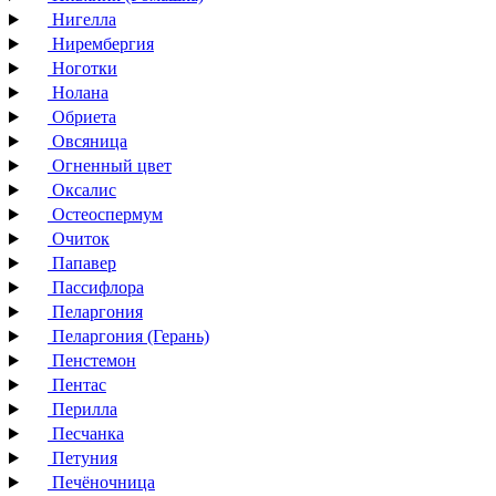
Нигелла
Нирембергия
Ноготки
Нолана
Обриета
Овсяница
Огненный цвет
Оксалис
Остеоспермум
Очиток
Папавер
Пассифлора
Пеларгония
Пеларгония (Герань)
Пенстемон
Пентас
Перилла
Песчанка
Петуния
Печёночница