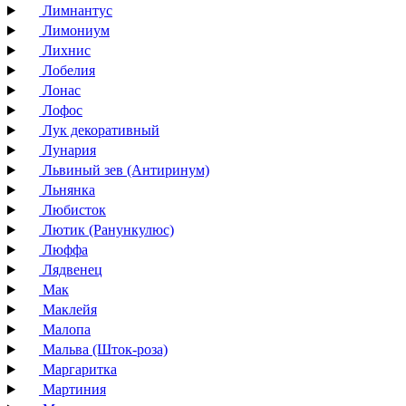
Лимнантус
Лимониум
Лихнис
Лобелия
Лонас
Лофос
Лук декоративный
Лунария
Львиный зев (Антиринум)
Льнянка
Любисток
Лютик (Ранункулюс)
Люффа
Лядвенец
Мак
Маклейя
Малопа
Мальва (Шток-роза)
Маргаритка
Мартиния