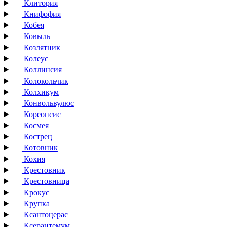
Клитория
Книфофия
Кобея
Ковыль
Козлятник
Колеус
Коллинсия
Колокольчик
Колхикум
Конвольвулюс
Кореопсис
Космея
Кострец
Котовник
Кохия
Крестовник
Крестовница
Крокус
Крупка
Ксантоцерас
Ксерантемум