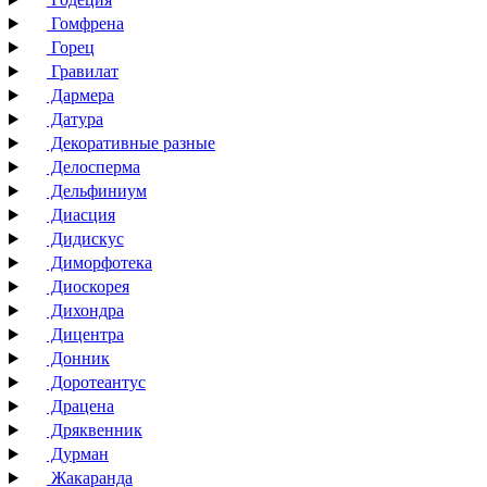
Гомфрена
Горец
Гравилат
Дармера
Датура
Декоративные разные
Делосперма
Дельфиниум
Диасция
Дидискус
Диморфотека
Диоскорея
Дихондра
Дицентра
Донник
Доротеантус
Драцена
Дряквенник
Дурман
Жакаранда