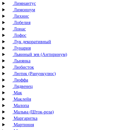
Лимнантус
Лимониум
Лихнис
Лобелия
Лонас
Лофос
Лук декоративный
Лунария
Львиный зев (Антиринум)
Льнянка
Любисток
Лютик (Ранункулюс)
Люффа
Лядвенец
Мак
Маклейя
Малопа
Мальва (Шток-роза)
Маргаритка
Мартиния