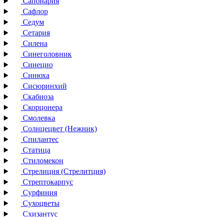
Сапонария
Сафлор
Седум
Сетария
Силена
Синеголовник
Синецио
Синюха
Сисюринхий
Скабиоза
Скорцонера
Смолевка
Солнцецвет (Нежник)
Спилантес
Статица
Стиломекон
Стрелиция (Стрелитция)
Стрептокарпус
Сурфиния
Сухоцветы
Схизантус