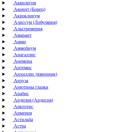
Аквилегия
Аконит (Борец)
Акроклинум
Алиссум (Лобулярия)
Альстремерия
Амарант
Амми
Аммобиум
Анагаллис
Анемона
Антемис
Анхиллис (язвенник)
Анхуза
Анютины глазки
Арабис
Ардизия (Ардисия)
Арктотис
Армерия
Астильба
Астра