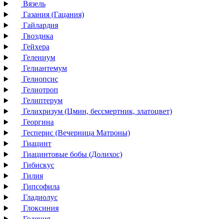
Вязель
Газания (Гацания)
Гайлардия
Гвоздика
Гейхера
Гелениум
Гелиантемум
Гелиопсис
Гелиотроп
Гелиптерум
Гелихризум (Цмин, бессмертник, златоцвет)
Георгина
Гесперис (Вечерница Матроны)
Гиацинт
Гиацинтовые бобы (Долихос)
Гибискус
Гилия
Гипсофила
Гладиолус
Глоксиния
Годеция