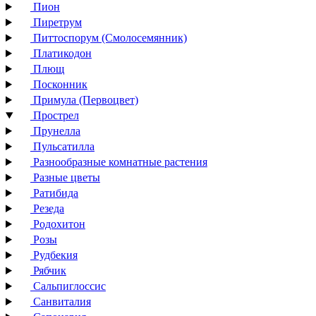
Пион
Пиретрум
Питтоспорум (Смолосемянник)
Платикодон
Плющ
Посконник
Примула (Первоцвет)
Прострел
Прунелла
Пульсатилла
Разнообразные комнатные растения
Разные цветы
Ратибида
Резеда
Родохитон
Розы
Рудбекия
Рябчик
Сальпиглоссис
Санвиталия