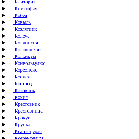
Клитория
Книфофия
Кобея
Ковыль
Козлятник
Колеус
Коллинсия
Колокольчик
Колхикум
Конвольвулюс
Кореопсис
Космея
Кострец
Котовник
Кохия
Крестовник
Крестовница
Крокус
Крупка
Ксантоцерас
Ксерантемум