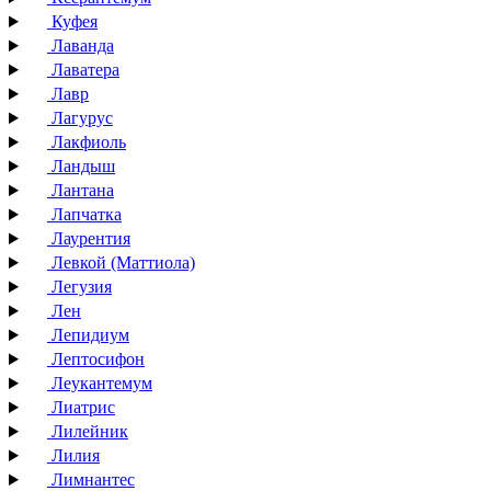
Куфея
Лаванда
Лаватера
Лавр
Лагурус
Лакфиоль
Ландыш
Лантана
Лапчатка
Лаурентия
Левкой (Маттиола)
Легузия
Лен
Лепидиум
Лептосифон
Леукантемум
Лиатрис
Лилейник
Лилия
Лимнантес