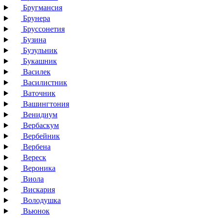
Бругмансия
Брунера
Бруссонетия
Бузина
Бузульник
Букашник
Василек
Василистник
Ваточник
Вашингтония
Венидиум
Вербаскум
Вербейник
Вербена
Вереск
Вероника
Виола
Вискария
Володушка
Вьюнок