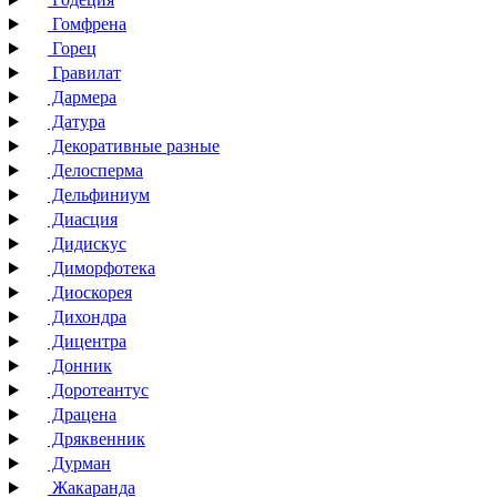
Гомфрена
Горец
Гравилат
Дармера
Датура
Декоративные разные
Делосперма
Дельфиниум
Диасция
Дидискус
Диморфотека
Диоскорея
Дихондра
Дицентра
Донник
Доротеантус
Драцена
Дряквенник
Дурман
Жакаранда