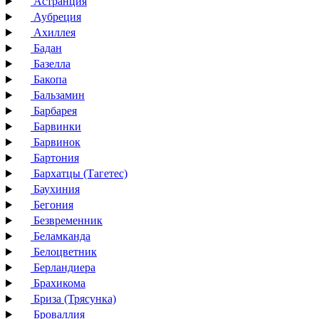
Астранция
Аубреция
Ахиллея
Бадан
Базелла
Бакопа
Бальзамин
Барбарея
Барвинки
Барвинок
Бартония
Бархатцы (Тагетес)
Баухиния
Бегония
Безвременник
Беламканда
Белоцветник
Берландиера
Брахикома
Бриза (Трясунка)
Броваллия