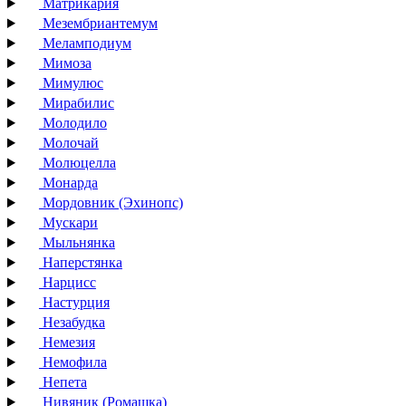
Матрикария
Мезембриантемум
Меламподиум
Мимоза
Мимулюс
Мирабилис
Молодило
Молочай
Молюцелла
Монарда
Мордовник (Эхинопс)
Мускари
Мыльнянка
Наперстянка
Нарцисс
Настурция
Незабудка
Немезия
Немофила
Непета
Нивяник (Ромашка)