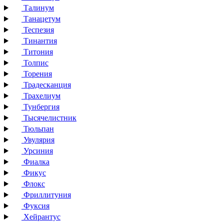
Талинум
Танацетум
Теспезия
Тинантия
Титония
Толпис
Торения
Традесканция
Трахелиум
Тунбергия
Тысячелистник
Тюльпан
Увулярия
Урсиния
Фиалка
Фикус
Флокс
Фриллитуния
Фуксия
Хейрантус