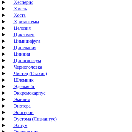
Хесперис
Хмель
Хоста
Хризантемы
Целозия
Цикламен
Цимицифуга
Цинерария
Цинния
Циноглоссум
Черноголовка
Чистец (Стахис)
Шлемник
Эдельвейс
Эккремокарпус
Эмилия
Энотера
Эригерон
Эустома (Лизиантус)
Эхиум
Эшшольция