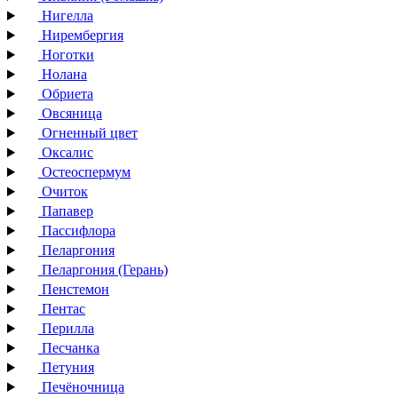
Нигелла
Нирембергия
Ноготки
Нолана
Обриета
Овсяница
Огненный цвет
Оксалис
Остеоспермум
Очиток
Папавер
Пассифлора
Пеларгония
Пеларгония (Герань)
Пенстемон
Пентас
Перилла
Песчанка
Петуния
Печёночница