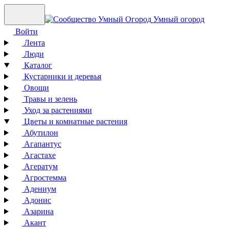
Умный огород
Войти
Лента
Люди
Каталог
Кустарники и деревья
Овощи
Травы и зелень
Уход за растениями
Цветы и комнатные растения
Абутилон
Агапантус
Агастахе
Агератум
Агростемма
Адениум
Адонис
Азарина
Акант