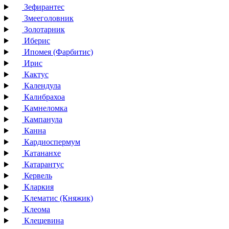
Зефирантес
Змееголовник
Золотарник
Иберис
Ипомея (Фарбитис)
Ирис
Кактус
Календула
Калибрахоа
Камнеломка
Кампанула
Канна
Кардиоспермум
Катананхе
Катарантус
Кервель
Кларкия
Клематис (Княжик)
Клеома
Клещевина