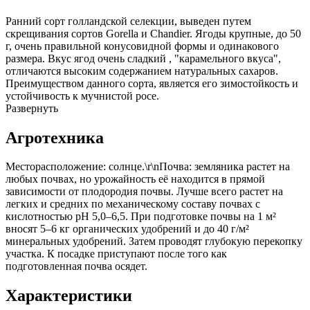
Ранний сорт голландской селекции, выведен путем
скрещивания сортов Gorella и Chandier. Ягоды крупные, до 50
г, очень правильной конусовидной формы и одинакового
размера. Вкус ягод очень сладкий , "карамельного вкуса",
отличаются высоким содержанием натуральных сахаров.
Преимуществом данного сорта, является его зимостойкость и
устойчивость к мучнистой росе.
Развернуть
Агротехника
Месторасположение: солнце.\r\nПочва: земляника растет на
любых почвах, но урожайность её находится в прямой
зависимости от плодородия почвы. Лучше всего растет на
легких и средних по механическому составу почвах с
кислотностью рН 5,0–6,5. При подготовке почвы на 1 м²
вносят 5–6 кг органических удобрений и до 40 г/м²
минеральных удобрений. Затем проводят глубокую перекопку
участка. К посадке приступают после того как
подготовленная почва осядет.
Характеристики