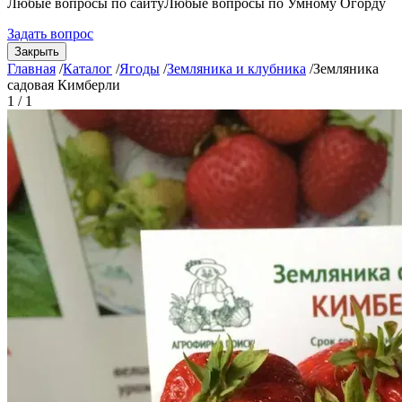
Любые вопросы по сайту
Любые вопросы по Умному Огорду
Задать вопрос
Закрыть
Главная
/
Каталог
/
Ягоды
/
Земляника и клубника
/
Земляника
садовая Кимберли
1 / 1