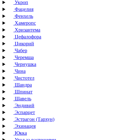
Укроп
Фацелия
Фенхель
Хамеропс
Хризантема
Цефалофора
Цикорий
Чабер
Черемша
Чернушка
Чина
Чистотел
Шандра
Шпинат
Щавель
Эндивий
Эспарцет
Эстрагон (Тархун)
Эхинацея
Юкка
Уход за растениями