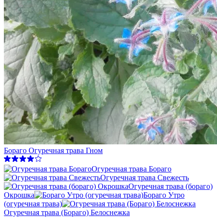
Бораго Огуречная трава Гном
Огуречная трава Бораго
Огуречная трава Свежесть
Огуречная трава (бораго)
Окрошка
Бораго Утро
(огуречная трава)
Огуречная трава (Бораго) Белоснежка