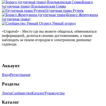
Бораго
(огуречная трава) Владыкинская Семко
Огуречная трава Ручеек
Бораго Жемчужина
(огуречная трава)
Умный огород
«Uogorod» - Место где вы можете общаться, обмениваться
информацией, делиться своими достижениями, а также
наблюдать за своим огородом в электронном дневнике
садовода.
Аккаунт
Вход
Регистрация
Разделы
Лента
Сообщество
Каталог
Руководства
Каталог