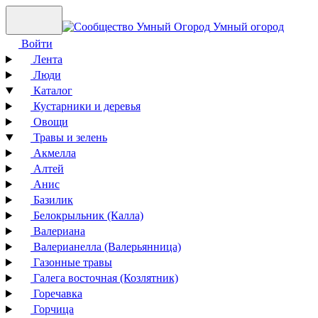
Умный огород
Войти
Лента
Люди
Каталог
Кустарники и деревья
Овощи
Травы и зелень
Акмелла
Алтей
Анис
Базилик
Белокрыльник (Калла)
Валериана
Валерианелла (Валерьянница)
Газонные травы
Галега восточная (Козлятник)
Горечавка
Горчица