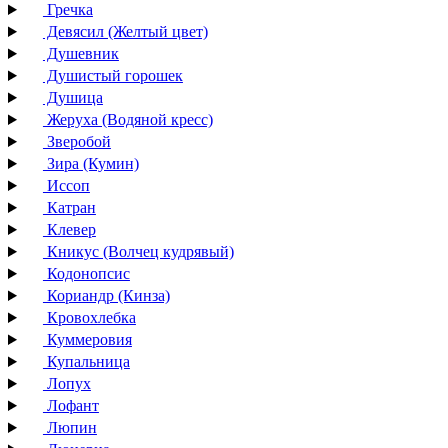
Гречка
Девясил (Желтый цвет)
Душевник
Душистый горошек
Душица
Жеруха (Водяной кресс)
Зверобой
Зира (Кумин)
Иссоп
Катран
Клевер
Кникус (Волчец кудрявый)
Кодонопсис
Кориандр (Кинза)
Кровохлебка
Куммеровия
Купальница
Лопух
Лофант
Люпин