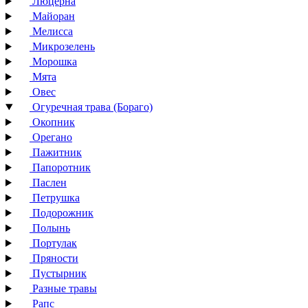
Люцерна
Майоран
Мелисса
Микрозелень
Морошка
Мята
Овес
Огуречная трава (Бораго)
Окопник
Орегано
Пажитник
Папоротник
Паслен
Петрушка
Подорожник
Полынь
Портулак
Пряности
Пустырник
Разные травы
Рапс