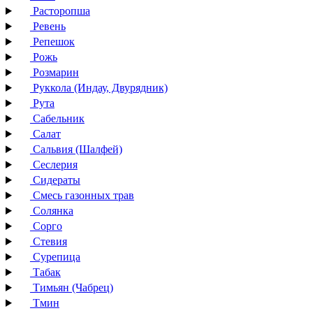
Расторопша
Ревень
Репешок
Рожь
Розмарин
Руккола (Индау, Двурядник)
Рута
Сабельник
Салат
Сальвия (Шалфей)
Сеслерия
Сидераты
Смесь газонных трав
Солянка
Сорго
Стевия
Сурепица
Табак
Тимьян (Чабрец)
Тмин