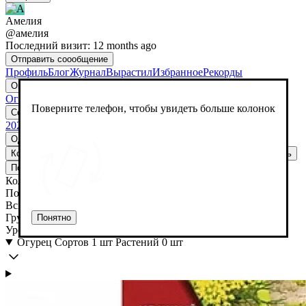
Амелия
@амелия
Последний визит: 12 months ago
Отправить cоообщение
Профиль
Блог
Журнал
Вырастил
Избранное
Рекорды
Огород
Огород
Поверните телефон, чтобы увидеть больше колонок
Создать огород
Редактировать
Удалить
2025
Однолетние
Многолетние
Кол-во
Посев
Всходы
Грунт
Урожай
Повторить
Удалить
Повторить
Добавить ветку
Удалить
Кол-во
Посев
Всходы
Грунт
Понятно
Урожай
Огурец
Сортов 1 шт
Растений 0 шт