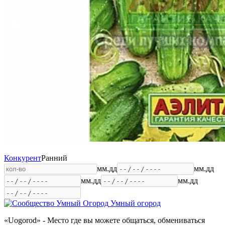
Конкурент
Ранний
мм.дд
мм.дд
мм.дд
мм.дд
Умный огород
«Uogorod» - Место где вы можете общаться, обмениваться