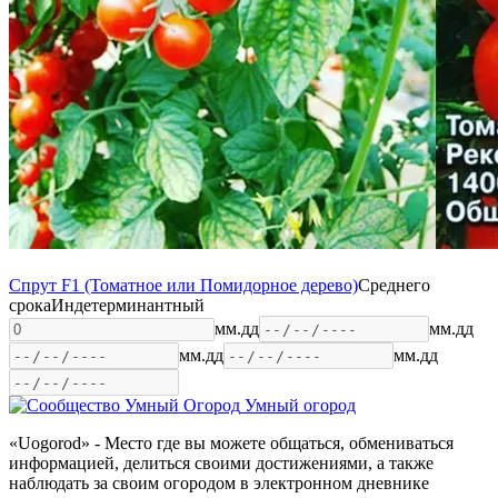
Спрут F1 (Томатное или Помидорное дерево)
Среднего
срока
Индетерминантный
мм.дд
мм.дд
мм.дд
мм.дд
Умный огород
«Uogorod» - Место где вы можете общаться, обмениваться
информацией, делиться своими достижениями, а также
наблюдать за своим огородом в электронном дневнике