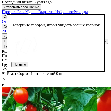
Последний визит: 3 years ago
Отправить cоообщение
Профиль
Блог
Журнал
Вырастил
Избранное
Рекорды
Огород у Федора
Огород у Федора
Поверните телефон, чтобы увидеть больше колонок
Создать огород
Редактировать
Удалить
2016
Однолетние
Многолетние
Кол-во
Посев
Всходы
Грунт
Урожай
Повторить
Удалить
Повторить
Добавить ветку
Удалить
Кол-во
Посев
Всходы
Грунт
Понятно
Урожай
Томат
Сортов 1 шт
Растений 0 шт