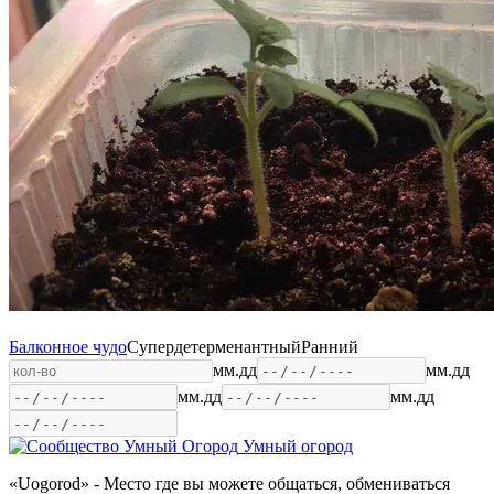
Балконное чудо
Супердетерменантный
Ранний
мм.дд
мм.дд
мм.дд
мм.дд
Умный огород
«Uogorod» - Место где вы можете общаться, обмениваться