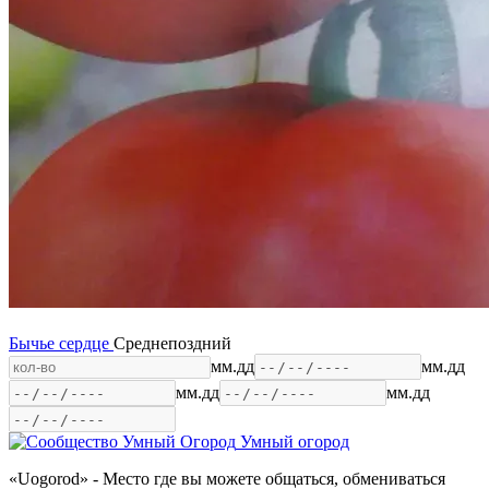
Бычье сердце
Среднепоздний
мм.дд
мм.дд
мм.дд
мм.дд
Умный огород
«Uogorod» - Место где вы можете общаться, обмениваться