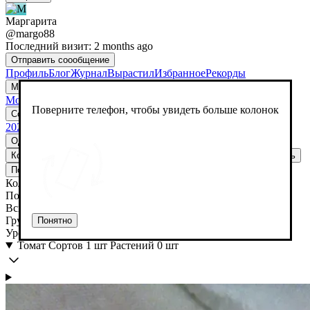
Маргарита
@margo88
Последний визит: 2 months ago
Отправить cоообщение
Профиль
Блог
Журнал
Вырастил
Избранное
Рекорды
Мой
Мой
Поверните телефон, чтобы увидеть больше колонок
Создать огород
Редактировать
Удалить
2026
Однолетние
Многолетние
Кол-во
Посев
Всходы
Грунт
Урожай
Повторить
Удалить
Повторить
Добавить ветку
Удалить
Кол-во
Посев
Всходы
Грунт
Понятно
Урожай
Томат
Сортов 1 шт
Растений 0 шт