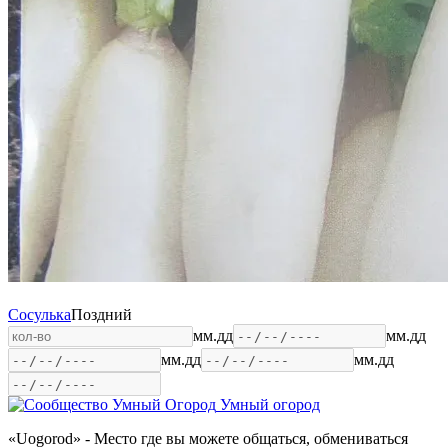
Сосулька
Поздний
мм.дд
мм.дд
мм.дд
мм.дд
Умный огород
«Uogorod» - Место где вы можете общаться, обмениваться