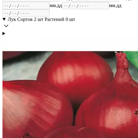
мм.дд
мм.дд
Лук
Сортов 2 шт
Растений 0 шт