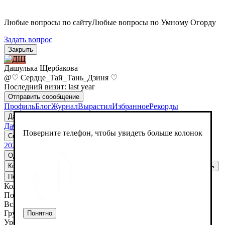
Любые вопросы по сайту
Любые вопросы по Умному Огорду
Задать вопрос
Закрыть
Дашулька Щербакова
@♡ Сердце_Тай_Тань_Дзиня ♡
Последний визит: last year
Отправить cоообщение
Профиль
Блог
Журнал
Вырастил
Избранное
Рекорды
Дача
Дача
Поверните телефон, чтобы увидеть больше колонок
Создать огород
Редактировать
Удалить
2025
Однолетние
Многолетние
Кол-во
Посев
Всходы
Грунт
Урожай
Повторить
Удалить
Повторить
Добавить ветку
Удалить
Кол-во
Посев
Всходы
Грунт
Понятно
Урожай