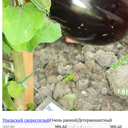
Уральский скороспелый
Очень ранний
Детерминантный
мм.дд
мм.дд