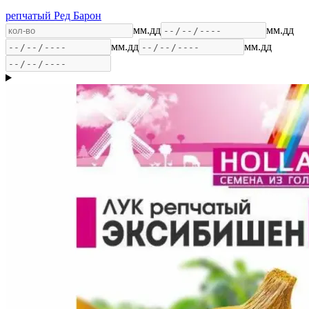
репчатый Ред Барон
мм.дд
мм.дд
мм.дд
мм.дд