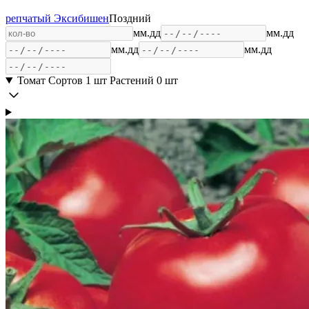
репчатый Эксибишен
Поздний
мм.дд
мм.дд
мм.дд
мм.дд
Томат
Сортов 1 шт
Растений 0 шт