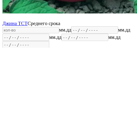
Джина ТСТ
Среднего срока
мм.дд
мм.дд
мм.дд
мм.дд
Умный огород
«Uogorod» - Место где вы можете общаться, обмениваться
информацией, делиться своими достижениями, а также
наблюдать за своим огородом в электронном дневнике
садовода.
Аккаунт
Вход
Регистрация
Разделы