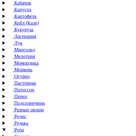
Кабачок
Капуста
Картофель
Кейл (Кале)
Кукуруза
Лагенария
Лук
Мангольд
Мелотрия
Момордика
Морковь
Огурец
Пастернак
Патиссон
Перец
Подсолнечник
Разные овощи
Редис
Редька
Репа