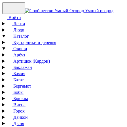
Умный огород
Войти
Лента
Люди
Каталог
Кустарники и деревья
Овощи
Арбуз
Артишок (Кардон)
Баклажан
Бамия
Батат
Бергамот
Бобы
Брюква
Вигна
Горох
Дайкон
Дыня