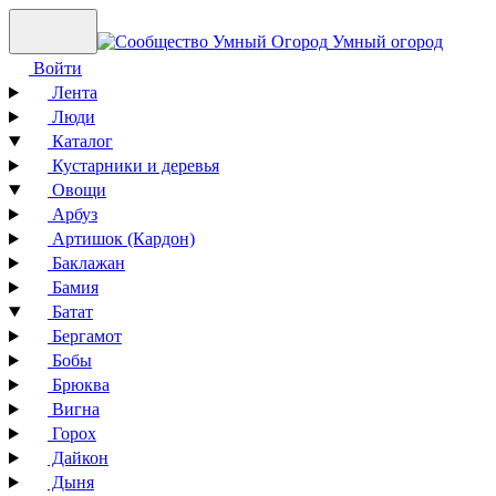
Умный огород
Войти
Лента
Люди
Каталог
Кустарники и деревья
Овощи
Арбуз
Артишок (Кардон)
Баклажан
Бамия
Батат
Бергамот
Бобы
Брюква
Вигна
Горох
Дайкон
Дыня