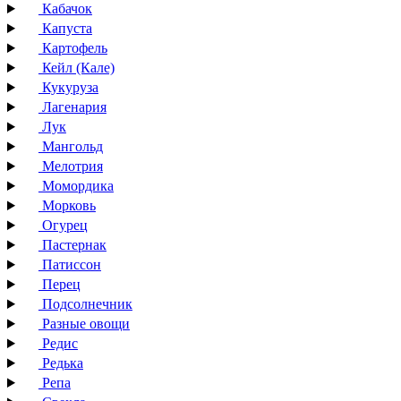
Кабачок
Капуста
Картофель
Кейл (Кале)
Кукуруза
Лагенария
Лук
Мангольд
Мелотрия
Момордика
Морковь
Огурец
Пастернак
Патиссон
Перец
Подсолнечник
Разные овощи
Редис
Редька
Репа