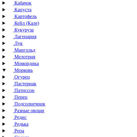
Кабачок
Капуста
Картофель
Кейл (Кале)
Кукуруза
Лагенария
Лук
Мангольд
Мелотрия
Момордика
Морковь
Огурец
Пастернак
Патиссон
Перец
Подсолнечник
Разные овощи
Редис
Редька
Репа