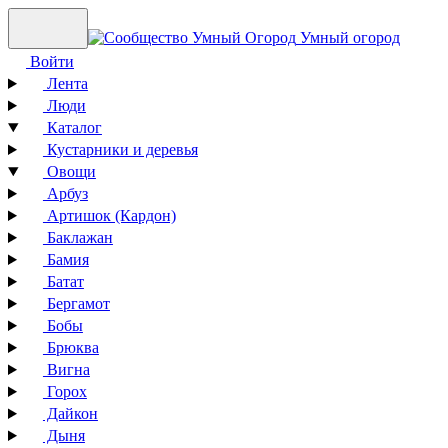
Умный огород
Войти
Лента
Люди
Каталог
Кустарники и деревья
Овощи
Арбуз
Артишок (Кардон)
Баклажан
Бамия
Батат
Бергамот
Бобы
Брюква
Вигна
Горох
Дайкон
Дыня