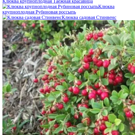
Клюква крупноплодная Таежная красавица
Клюква
крупноплодная Рубиновая россыпь
Клюква садовая Стинвенс