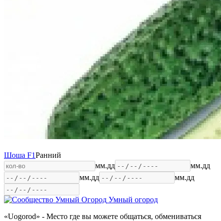
Шоша F1
Ранний
мм.дд
мм.дд
мм.дд
мм.дд
Умный огород
«Uogorod» - Место где вы можете общаться, обмениваться