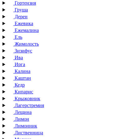
Гортензия
Груша
Дерен
Ежевика
Ежемалина
Ель
Жимолость
Зизифус
Ива
Ирга
Калина
Каштан
Кедр
Кипарис
Крыжовник
Лагерстремия
Лещина
Лимон
Лимонник
Лиственница