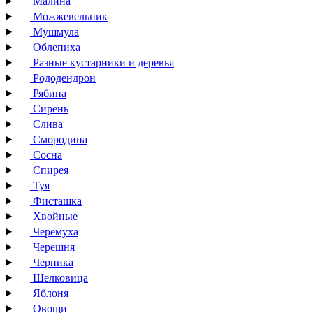
Малина
Можжевельник
Мушмула
Облепиха
Разные кустарники и деревья
Рододендрон
Рябина
Сирень
Слива
Смородина
Сосна
Спирея
Туя
Фисташка
Хвойные
Черемуха
Черешня
Черника
Шелковица
Яблоня
Овощи