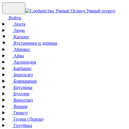
Умный огород
Войти
Лента
Люди
Каталог
Кустарники и деревья
Абрикос
Айва
Актинидия
Барбарис
Бересклет
Боярышник
Брусника
Буддлея
Виноград
Вишня
Гинкго
Годжи (Дереза)
Голубика