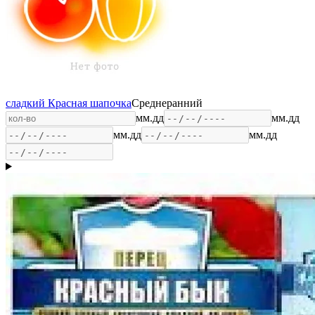
сладкий Красная шапочка
Среднеранний
мм.дд
мм.дд
мм.дд
мм.дд