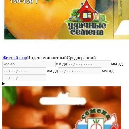
Желтый шар
Индетерминантный
Среднеранний
мм.дд
мм.дд
мм.дд
мм.дд