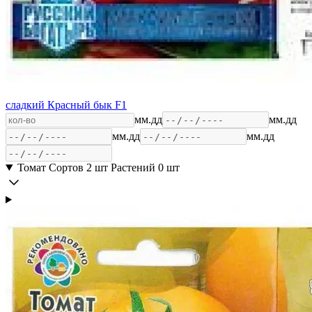
сладкий Красный бык F1
мм.дд
мм.дд
мм.дд
мм.дд
Томат
Сортов 2 шт
Растений 0 шт