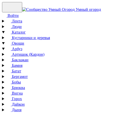
Умный огород
Войти
Лента
Люди
Каталог
Кустарники и деревья
Овощи
Арбуз
Артишок (Кардон)
Баклажан
Бамия
Батат
Бергамот
Бобы
Брюква
Вигна
Горох
Дайкон
Дыня