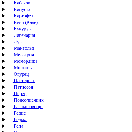
Кабачок
Капуста
Картофель
Кейл (Кале)
Кукуруза
Лагенария
Лук
Мангольд
Мелотрия
Момордика
Морковь
Огурец
Пастернак
Патиссон
Перец
Подсолнечник
Разные овощи
Редис
Редька
Репа