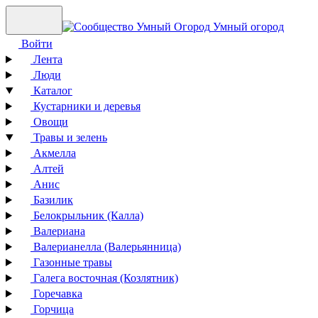
Умный огород
Войти
Лента
Люди
Каталог
Кустарники и деревья
Овощи
Травы и зелень
Акмелла
Алтей
Анис
Базилик
Белокрыльник (Калла)
Валериана
Валерианелла (Валерьянница)
Газонные травы
Галега восточная (Козлятник)
Горечавка
Горчица