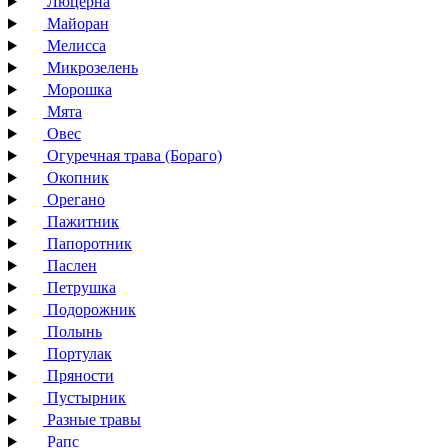
Люцерна
Майоран
Мелисса
Микрозелень
Морошка
Мята
Овес
Огуречная трава (Бораго)
Окопник
Орегано
Пажитник
Папоротник
Паслен
Петрушка
Подорожник
Полынь
Портулак
Пряности
Пустырник
Разные травы
Рапс