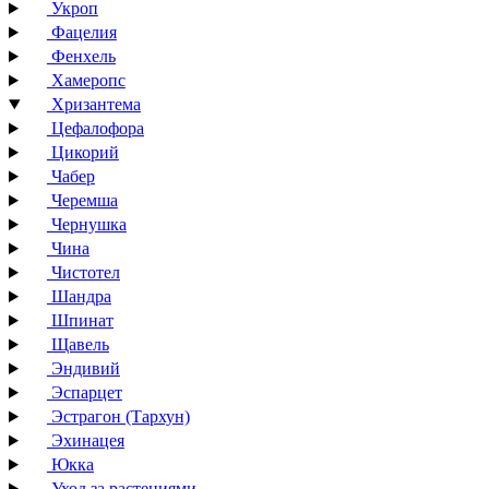
Укроп
Фацелия
Фенхель
Хамеропс
Хризантема
Цефалофора
Цикорий
Чабер
Черемша
Чернушка
Чина
Чистотел
Шандра
Шпинат
Щавель
Эндивий
Эспарцет
Эстрагон (Тархун)
Эхинацея
Юкка
Уход за растениями