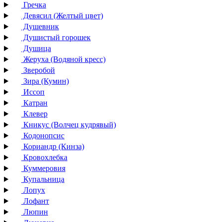
Гречка
Девясил (Желтый цвет)
Душевник
Душистый горошек
Душица
Жеруха (Водяной кресс)
Зверобой
Зира (Кумин)
Иссоп
Катран
Клевер
Кникус (Волчец кудрявый)
Кодонопсис
Кориандр (Кинза)
Кровохлебка
Куммеровия
Купальница
Лопух
Лофант
Люпин