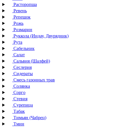
Расторопша
Ревень
Репешок
Рожь
Розмарин
Руккола (Индау, Двурядник)
Рута
Сабельник
Салат
Сальвия (Шалфей)
Сеслерия
Сидераты
Смесь газонных трав
Солянка
Сорго
Стевия
Сурепица
Табак
Тимьян (Чабрец)
Тмин