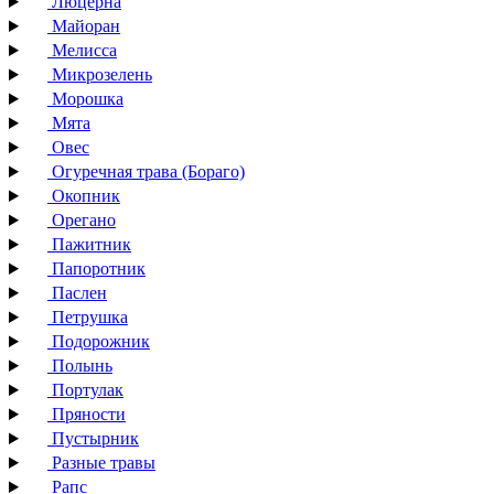
Люцерна
Майоран
Мелисса
Микрозелень
Морошка
Мята
Овес
Огуречная трава (Бораго)
Окопник
Орегано
Пажитник
Папоротник
Паслен
Петрушка
Подорожник
Полынь
Портулак
Пряности
Пустырник
Разные травы
Рапс