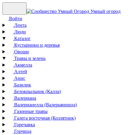
Умный огород
Войти
Лента
Люди
Каталог
Кустарники и деревья
Овощи
Травы и зелень
Акмелла
Алтей
Анис
Базилик
Белокрыльник (Калла)
Валериана
Валерианелла (Валерьянница)
Газонные травы
Галега восточная (Козлятник)
Горечавка
Горчица