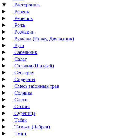
Расторопша
Ревень
Репешок
Рожь
Розмарин
Руккола (Индау, Двурядник)
Рута
Сабельник
Салат
Сальвия (Шалфей)
Сеслерия
Сидераты
Смесь газонных трав
Солянка
Сорго
Стевия
Сурепица
Табак
Тимьян (Чабрец)
Тмин