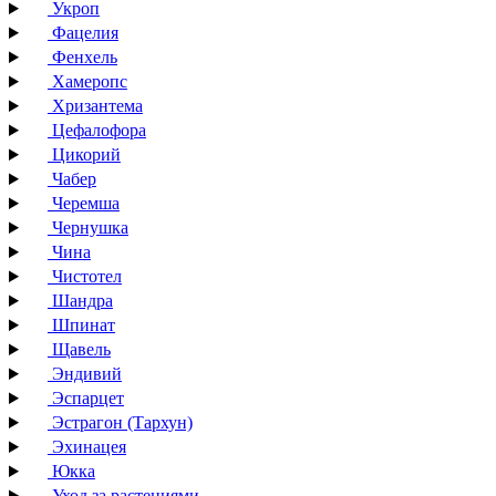
Укроп
Фацелия
Фенхель
Хамеропс
Хризантема
Цефалофора
Цикорий
Чабер
Черемша
Чернушка
Чина
Чистотел
Шандра
Шпинат
Щавель
Эндивий
Эспарцет
Эстрагон (Тархун)
Эхинацея
Юкка
Уход за растениями