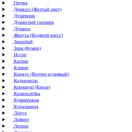
Гречка
Девясил (Желтый цвет)
Душевник
Душистый горошек
Душица
Жеруха (Водяной кресс)
Зверобой
Зира (Кумин)
Иссоп
Катран
Клевер
Кникус (Волчец кудрявый)
Кодонопсис
Кориандр (Кинза)
Кровохлебка
Куммеровия
Купальница
Лопух
Лофант
Люпин