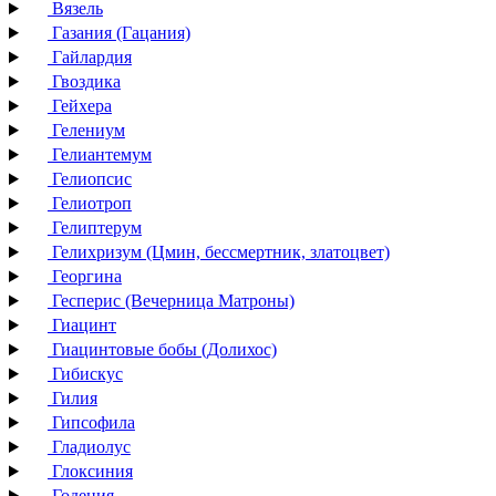
Вязель
Газания (Гацания)
Гайлардия
Гвоздика
Гейхера
Гелениум
Гелиантемум
Гелиопсис
Гелиотроп
Гелиптерум
Гелихризум (Цмин, бессмертник, златоцвет)
Георгина
Гесперис (Вечерница Матроны)
Гиацинт
Гиацинтовые бобы (Долихос)
Гибискус
Гилия
Гипсофила
Гладиолус
Глоксиния
Годеция