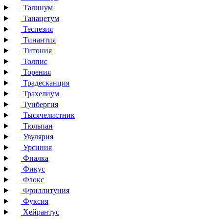
Талинум
Танацетум
Теспезия
Тинантия
Титония
Толпис
Торения
Традесканция
Трахелиум
Тунбергия
Тысячелистник
Тюльпан
Увулярия
Урсиния
Фиалка
Фикус
Флокс
Фриллитуния
Фуксия
Хейрантус