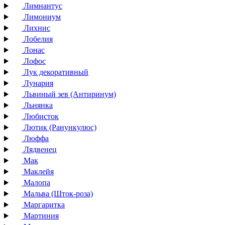
Лимнантус
Лимониум
Лихнис
Лобелия
Лонас
Лофос
Лук декоративный
Лунария
Львиный зев (Антиринум)
Льнянка
Любисток
Лютик (Ранункулюс)
Люффа
Лядвенец
Мак
Маклейя
Малопа
Мальва (Шток-роза)
Маргаритка
Мартиния