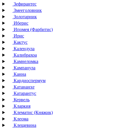
Зефирантес
Змееголовник
Золотарник
Иберис
Ипомея (Фарбитис)
Ирис
Кактус
Календула
Калибрахоа
Камнеломка
Кампанула
Канна
Кардиоспермум
Катананхе
Катарантус
Кервель
Кларкия
Клематис (Княжик)
Клеома
Клещевина