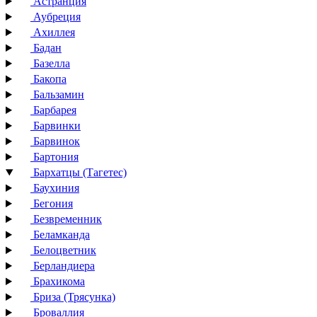
Астранция
Аубреция
Ахиллея
Бадан
Базелла
Бакопа
Бальзамин
Барбарея
Барвинки
Барвинок
Бартония
Бархатцы (Тагетес)
Баухиния
Бегония
Безвременник
Беламканда
Белоцветник
Берландиера
Брахикома
Бриза (Трясунка)
Броваллия