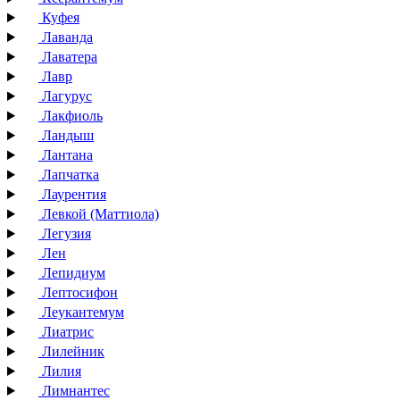
Куфея
Лаванда
Лаватера
Лавр
Лагурус
Лакфиоль
Ландыш
Лантана
Лапчатка
Лаурентия
Левкой (Маттиола)
Легузия
Лен
Лепидиум
Лептосифон
Леукантемум
Лиатрис
Лилейник
Лилия
Лимнантес