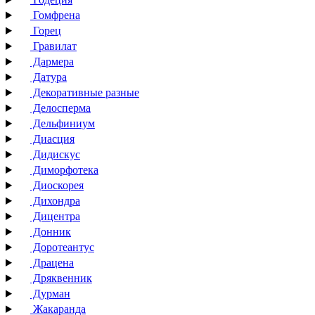
Гомфрена
Горец
Гравилат
Дармера
Датура
Декоративные разные
Делосперма
Дельфиниум
Диасция
Дидискус
Диморфотека
Диоскорея
Дихондра
Дицентра
Донник
Доротеантус
Драцена
Дряквенник
Дурман
Жакаранда