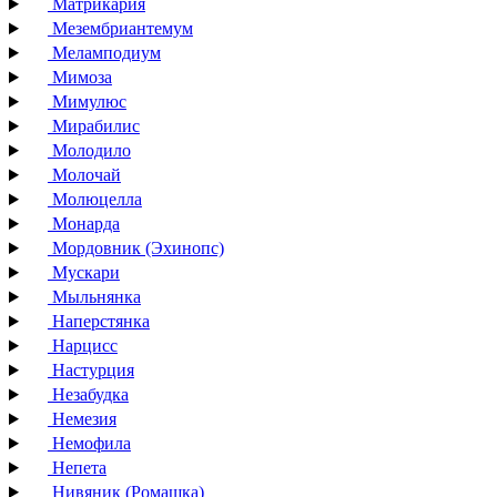
Матрикария
Мезембриантемум
Меламподиум
Мимоза
Мимулюс
Мирабилис
Молодило
Молочай
Молюцелла
Монарда
Мордовник (Эхинопс)
Мускари
Мыльнянка
Наперстянка
Нарцисс
Настурция
Незабудка
Немезия
Немофила
Непета
Нивяник (Ромашка)