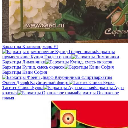
Бархатцы Килиманджаро F1
Бархатцы
прямостоячие Купид Голден оранж
Бархатцы Лимончики
Бархатцы Купид, смесь окрасок
Бархатцы Квин София
Бархатцы
Френч Дварф Клубничный флирт
Тагетес Сивка-Бурка
Бархатцы Аура
красная
Бархатцы Оранжевое
пламя