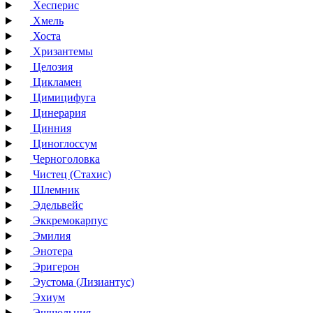
Хесперис
Хмель
Хоста
Хризантемы
Целозия
Цикламен
Цимицифуга
Цинерария
Цинния
Циноглоссум
Черноголовка
Чистец (Стахис)
Шлемник
Эдельвейс
Эккремокарпус
Эмилия
Энотера
Эригерон
Эустома (Лизиантус)
Эхиум
Эшшольция