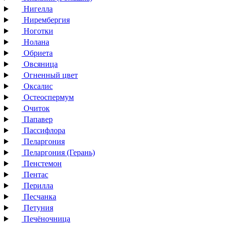
Нигелла
Нирембергия
Ноготки
Нолана
Обриета
Овсяница
Огненный цвет
Оксалис
Остеоспермум
Очиток
Папавер
Пассифлора
Пеларгония
Пеларгония (Герань)
Пенстемон
Пентас
Перилла
Песчанка
Петуния
Печёночница