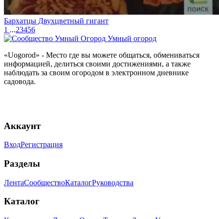
Бархатцы Двухцветный гигант
1
...
2
3
4
5
6
Умный огород
«Uogorod» - Место где вы можете общаться, обмениваться
информацией, делиться своими достижениями, а также
наблюдать за своим огородом в электронном дневнике
садовода.
Аккаунт
Вход
Регистрация
Разделы
Лента
Сообщество
Каталог
Руководства
Каталог