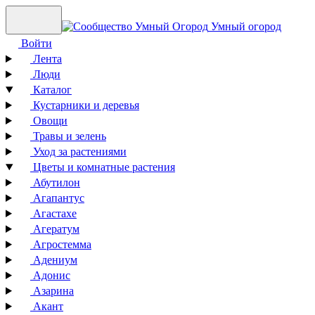
Умный огород
Войти
Лента
Люди
Каталог
Кустарники и деревья
Овощи
Травы и зелень
Уход за растениями
Цветы и комнатные растения
Абутилон
Агапантус
Агастахе
Агератум
Агростемма
Адениум
Адонис
Азарина
Акант