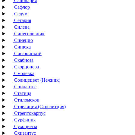
Сапонария
Сафлор
Седум
Сетария
Силена
Синеголовник
Синецио
Синюха
Сисюринхий
Скабиоза
Скорцонера
Смолевка
Солнцецвет (Нежник)
Спилантес
Статица
Стиломекон
Стрелиция (Стрелитция)
Стрептокарпус
Сурфиния
Сухоцветы
Схизантус