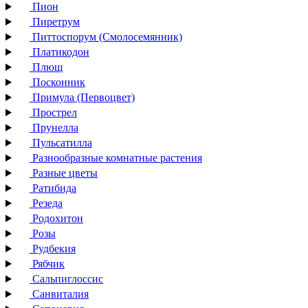
Пион
Пиретрум
Питтоспорум (Смолосемянник)
Платикодон
Плющ
Посконник
Примула (Первоцвет)
Прострел
Прунелла
Пульсатилла
Разнообразные комнатные растения
Разные цветы
Ратибида
Резеда
Родохитон
Розы
Рудбекия
Рябчик
Сальпиглоссис
Санвиталия