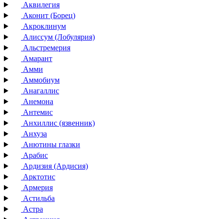
Аквилегия
Аконит (Борец)
Акроклинум
Алиссум (Лобулярия)
Альстремерия
Амарант
Амми
Аммобиум
Анагаллис
Анемона
Антемис
Анхиллис (язвенник)
Анхуза
Анютины глазки
Арабис
Ардизия (Ардисия)
Арктотис
Армерия
Астильба
Астра