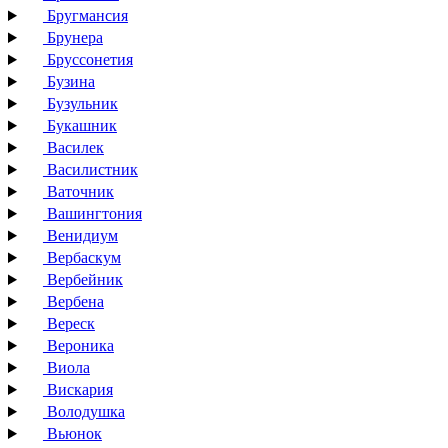
Бругмансия
Брунера
Бруссонетия
Бузина
Бузульник
Букашник
Василек
Василистник
Ваточник
Вашингтония
Венидиум
Вербаскум
Вербейник
Вербена
Вереск
Вероника
Виола
Вискария
Володушка
Вьюнок