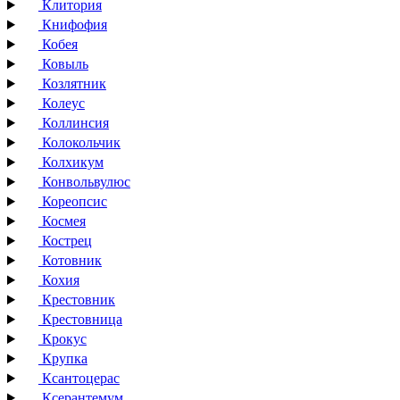
Клитория
Книфофия
Кобея
Ковыль
Козлятник
Колеус
Коллинсия
Колокольчик
Колхикум
Конвольвулюс
Кореопсис
Космея
Кострец
Котовник
Кохия
Крестовник
Крестовница
Крокус
Крупка
Ксантоцерас
Ксерантемум