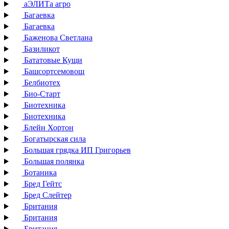
аЭЛИТа агро
Багаевка
Багаевка
Баженова Светлана
Базиликот
Бататовые Кущи
Башсортсемовощ
Белбиотех
Био-Старт
Биотехника
Биотехника
Блейн Хортон
Богатырская сила
Большая грядка ИП Григорьев
Большая полянка
Ботаника
Бред Гейтс
Бред Слейтер
Британия
Британия
Британия