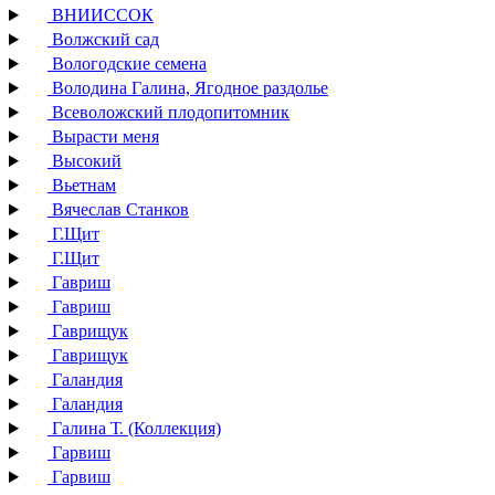
ВНИИССОК
Волжский сад
Вологодские семена
Володина Галина, Ягодное раздолье
Всеволожский плодопитомник
Вырасти меня
Высокий
Вьетнам
Вячеслав Станков
Г.Щит
Г.Щит
Гавриш
Гавриш
Гаврищук
Гаврищук
Галандия
Галандия
Галина Т. (Коллекция)
Гарвиш
Гарвиш