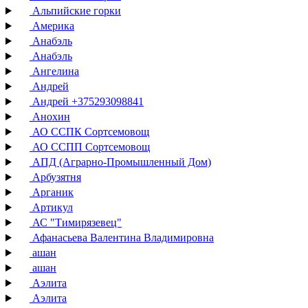
Альпийские горки
Америка
Анабэль
Анабэль
Ангелина
Андрей
Андрей +375293098841
Анохин
АО ССПК Сортсемовощ
АО ССПП Сортсемовощ
АПД (Аграрно-Промышленный Дом)
Арбузятня
Арганик
Артикул
АС "Тимирязевец"
Афанасьева Валентина Владимировна
ашан
ашан
Аэлита
Аэлита