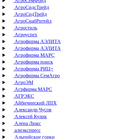
АгроСемФонд
АгроСидсТрейд
АгроСидТрейд
АгроСнабРитейл
Агростиль
Агроуспех
Агрофирма АЭЛИТА
Агрофирма АЭЛИТА
Агрофирма МАРС
Агрофирма поиск
Агрофирма РИЦ+
Агрофирма СемАгро
АгроЭМ
Агрфирма МАРС
АГРЭКС
Айбичинский ЛПХ
Александр Чусов
Алексей Кулик
Алена Люкс
алиэкспресс
Альпийские горки