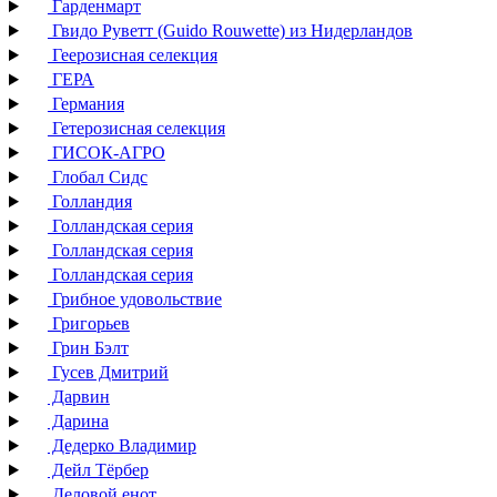
Гарденмарт
Гвидо Руветт (Guido Rouwette) из Нидерландов
Геерозисная селекция
ГЕРА
Германия
Гетерозисная селекция
ГИСОК-АГРО
Глобал Сидс
Голландия
Голландская серия
Голландская серия
Голландская серия
Грибное удовольствие
Григорьев
Грин Бэлт
Гусев Дмитрий
Дарвин
Дарина
Дедерко Владимир
Дейл Тёрбер
Деловой енот