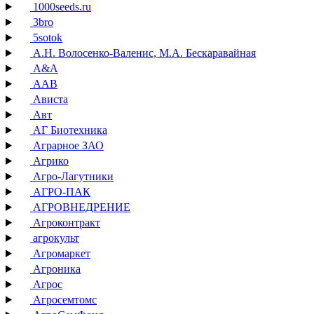
1000seeds.ru
3bro
5sotok
А.Н. Волосенко-Валенис, М.А. Бескаравайная
А&А
ААВ
Ависта
Авт
АГ Биотехника
Аграрное ЗАО
Агрико
Агро-Лагутники
АГРО-ПАК
АГРОВНЕДРЕНИЕ
Агроконтракт
агрокульт
Агромаркет
Агроника
Агрос
Агросемтомс