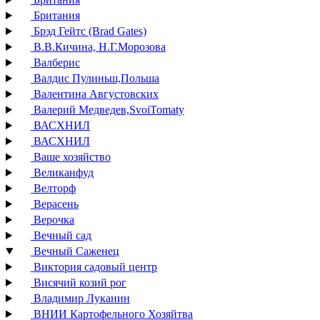
Британия
Брэд Гейтс (Brad Gates)
В.В.Кичина, Н.Г.Морозова
Валберис
Валдис Пулиньш,Польша
Валентина Августовских
Валерий Медведев,SvoiTomaty
ВАСХНИЛ
ВАСХНИЛ
Ваше хозяйство
Великанфуд
Велторф
Верасень
Верочка
Вечный сад
Вечный Саженец
Виктория садовый центр
Висячий козий рог
Владимир Луканин
ВНИИ Картофельного Хозяйтва