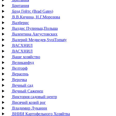
Британия
Брэд Гейтс (Brad Gates)
В.В.Кичина, Н.Г.Морозова
Валберис
Валдис Пулиньш,Польша
Валентина Августовских
Валерий Медведев,SvoiTomaty
ВАСХНИЛ
ВАСХНИЛ
Ваше хозяйство
Великанфуд
Велторф
Верасень
Верочка
Вечный сад
Вечный Саженец
Виктория садовый центр
Висячий козий рог
Владимир Луканин
ВНИИ Картофельного Хозяйтва