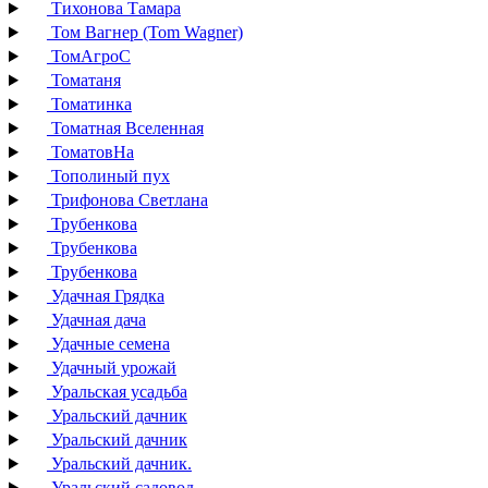
Тихонова Тамара
Том Вагнер (Tom Wagner)
ТомАгроС
Томатаня
Томатинка
Томатная Вселенная
ТоматовНа
Тополиный пух
Трифонова Светлана
Трубенкова
Трубенкова
Трубенкова
Удачная Грядка
Удачная дача
Удачные семена
Удачный урожай
Уральская усадьба
Уральский дачник
Уральский дачник
Уральский дачник.
Уральский садовод