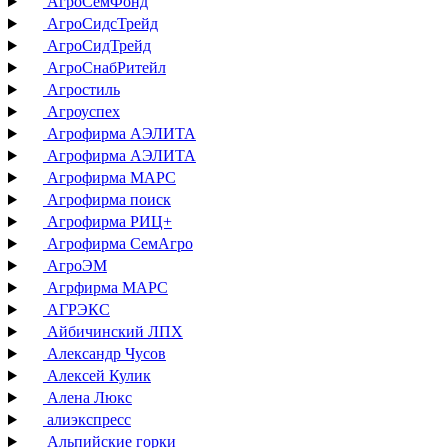
АгроСемФонд
АгроСидсТрейд
АгроСидТрейд
АгроСнабРитейл
Агростиль
Агроуспех
Агрофирма АЭЛИТА
Агрофирма АЭЛИТА
Агрофирма МАРС
Агрофирма поиск
Агрофирма РИЦ+
Агрофирма СемАгро
АгроЭМ
Агрфирма МАРС
АГРЭКС
Айбичинский ЛПХ
Александр Чусов
Алексей Кулик
Алена Люкс
алиэкспресс
Альпийские горки