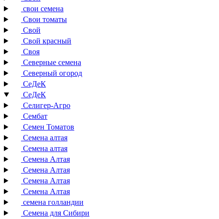
свои семена
Свои томаты
Свой
Свой красный
Своя
Северные семена
Северный огород
СеДеК
СеДеК
Селигер-Агро
Сембат
Семен Томатов
Семена алтая
Семена алтая
Семена Алтая
Семена Алтая
Семена Алтая
Семена Алтая
семена голландии
Семена для Сибири