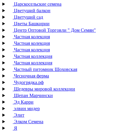
Царскосельские семена
Цветущий балкон
Цветущий сад
Цветы Башкирии
Центр Оптовой Торговли " Дом Семян"
Частная колекция
Частная колекция
Частная колекция
Частная коллекция
Частная коллекция
Частный питомник Шоховская
Чесночная ферма
Чудогрядка.рф
Шедевры мировой коллекции
Щепан Марчински
Эд Карри
элвин мидер
Элит
Элком Семена
Я