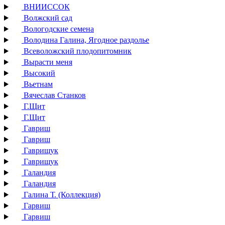
ВНИИССОК
Волжский сад
Вологодские семена
Володина Галина, Ягодное раздолье
Всеволожский плодопитомник
Вырасти меня
Высокий
Вьетнам
Вячеслав Станков
Г.Щит
Г.Щит
Гавриш
Гавриш
Гаврищук
Гаврищук
Галандия
Галандия
Галина Т. (Коллекция)
Гарвиш
Гарвиш