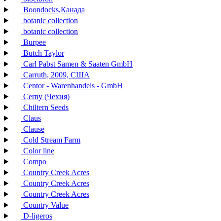
Boondocks,Канада
botanic collection
botanic collection
Burpee
Butch Taylor
Carl Pabst Samen & Saaten GmbH
Carruth, 2009, США
Centor - Warenhandels - GmbH
Cerny (Чехия)
Chiltern Seeds
Claus
Clause
Cold Stream Farm
Color line
Compo
Country Creek Acres
Country Creek Acres
Country Creek Acres
Country Value
D-ligeros