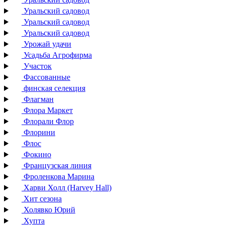
Уральский садовод
Уральский садовод
Уральский садовод
Урожай удачи
Усадьба Агрофирма
Участок
Фассованные
финская селекция
Флагман
Флора Маркет
Флорали Флор
Флорини
Флос
Фокино
Французская линия
Фроленкова Марина
Харви Холл (Harvey Hall)
Хит сезона
Холявко Юрий
Хупта