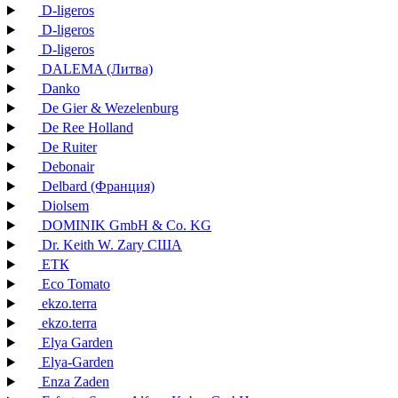
D-ligeros
D-ligeros
D-ligeros
DALEMA (Литва)
Danko
De Gier & Wezelenburg
De Ree Holland
De Ruiter
Debonair
Delbard (Франция)
Diolsem
DOMINIK GmbH & Co. KG
Dr. Keith W. Zary США
EТК
Eco Tomato
ekzo.terra
ekzo.terra
Elya Garden
Elya-Garden
Enza Zaden