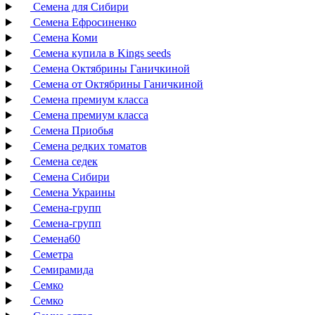
Семена для Сибири
Семена Ефросиненко
Семена Коми
Семена купила в Kings seeds
Семена Октябрины Ганичкиной
Семена от Октябрины Ганичкиной
Семена премиум класса
Семена премиум класса
Семена Приобья
Семена редких томатов
Семена седек
Семена Сибири
Семена Украины
Семена-групп
Семена-групп
Семена60
Семетра
Семирамида
Семко
Семко