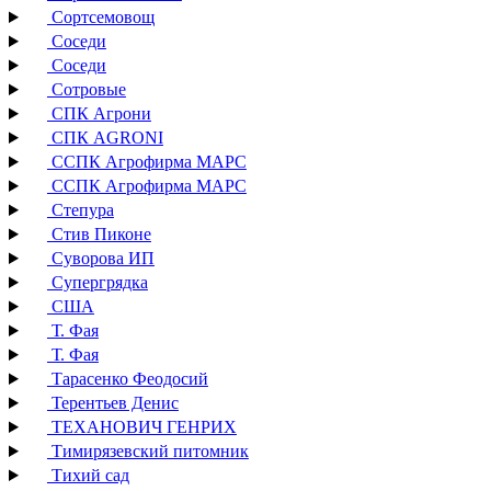
Сортсемовощ
Соседи
Соседи
Сотровые
СПК Агрони
СПК AGRONI
ССПК Агрофирма МАРС
ССПК Агрофирма МАРС
Степура
Стив Пиконе
Суворова ИП
Супергрядка
США
Т. Фая
Т. Фая
Тарасенко Феодосий
Терентьев Денис
ТЕХАНОВИЧ ГЕНРИХ
Тимирязевский питомник
Тихий сад