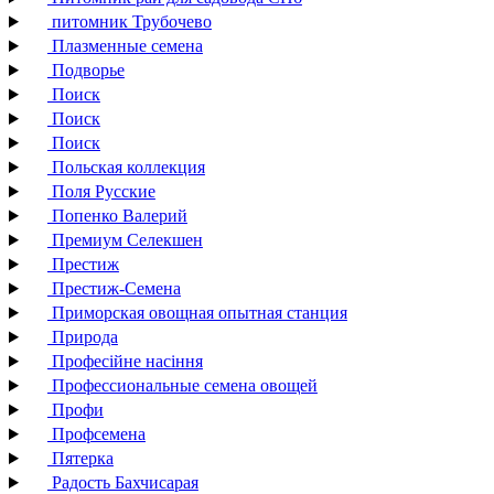
питомник Трубочево
Плазменные семена
Подворье
Поиск
Поиск
Поиск
Польская коллекция
Поля Русские
Попенко Валерий
Премиум Селекшен
Престиж
Престиж-Семена
Приморская овощная опытная станция
Природа
Професійне насіння
Профессиональные семена овощей
Профи
Профсемена
Пятерка
Радость Бахчисарая