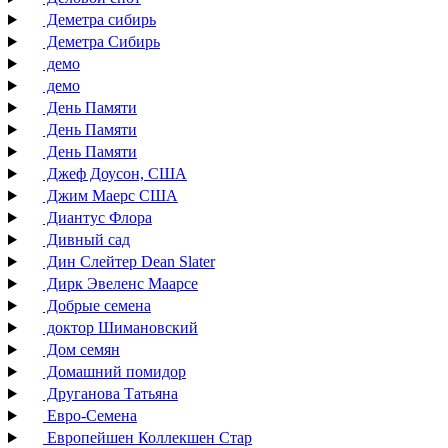
Деметра сибирь
Деметра Сибирь
демо
демо
День Памяти
День Памяти
День Памяти
Джеф Доусон, США
Джим Маерс США
Диантус Флора
Дивный сад
Дин Слейтер Dean Slater
Дирк Эвеленс Маарсе
Добрые семена
доктор Шимановский
Дом семян
Домашний помидор
Друганова Татьяна
Евро-Семена
Европейшен Коллекшен Стар