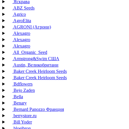
Яскрава
ABZ Seeds
Agrico
AgroElita
AGRONI (Агрони)
Alexagro
Alexagro
Alexagro
All_Organic_Seed
Armstrong&Swim США
Austin, Великобритани
Baker Creek Heirloom Seeds
Baker Creek Heirloom Seeds
Bdflowers
Bejo Zaden
Bella
Benary
Bernard Panozzo Франция
berrystore.ru
Bill Yoder
bloeibron