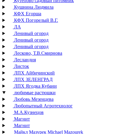
Кутепово садовый питомник
Кушнина Людмила
КФХ Егорша
КФХ Погорелый В.Г.
ЛА
Ленивый огород
Ленивый огород
Ленивый огород
Лесково, Т.В.Смирнова
Лесландия
Листок
ЛПХ Айбичинский
ЛПХ ЗЕЛЕНГРАД
ЛПХ Ягодка Кубани
любимые растюшки
Любовь Мезенцева
Любопытный Агротехнолог
М.А.Кузнецов
Магнит
Магнит
Майкл Мазурек Michael Mazourek