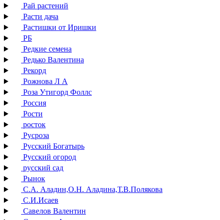
Рай растений
Расти дача
Растишки от Иришки
РБ
Редкие семена
Редько Валентина
Рекорд
Рожнова Л А
Роза Утигорд Фоллс
Россия
Рости
росток
Русроза
Русский Богатырь
Русский огород
русский сад
Рынок
С.А. Аладин,О.Н. Аладина,Т.В.Полякова
С.И.Исаев
Савелов Валентин