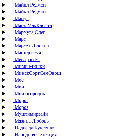
Майкл Редмон
Майкл Редмон
Манул
Марк МакКаслин
Мармута Олег
Марс
Марсель Бослив
Мастер семя
Мегафон F1
Мими Мишки
МинскСортСемОвощ
Мое
Мои
Мой огородик
Мороз
Мороз
Муштимирзайи
Мязина Любовь
Надежда Куксенко
Народная Селекция