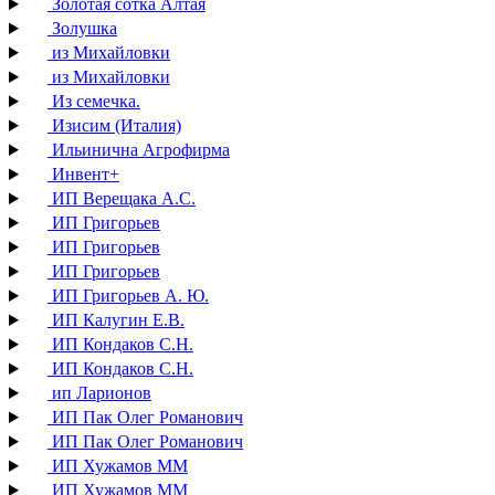
Золотая сотка Алтая
Золушка
из Михайловки
из Михайловки
Из семечка.
Изисим (Италия)
Ильинична Агрофирма
Инвент+
ИП Верещака А.С.
ИП Григорьев
ИП Григорьев
ИП Григорьев
ИП Григорьев А. Ю.
ИП Калугин Е.В.
ИП Кондаков С.Н.
ИП Кондаков С.Н.
ип Ларионов
ИП Пак Олег Романович
ИП Пак Олег Романович
ИП Хужамов ММ
ИП Хужамов ММ