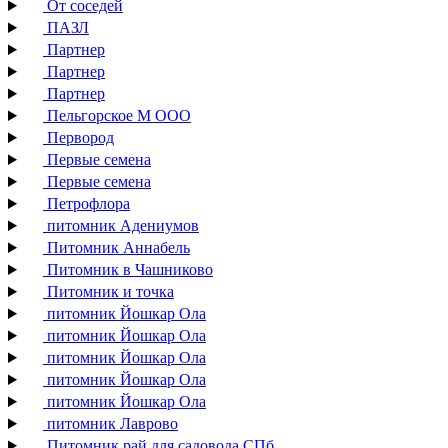
От соседей
ПАЗЛ
Партнер
Партнер
Партнер
Пельгорское М ООО
Первород
Первые семена
Первые семена
Петрофлора
питомник Адениумов
Питомник Аннабель
Питомник в Чашниково
Питомник и точка
питомник Йошкар Ола
питомник Йошкар Ола
питомник Йошкар Ола
питомник Йошкар Ола
питомник Йошкар Ола
питомник Лаврово
Питомник рай для садовода СПб