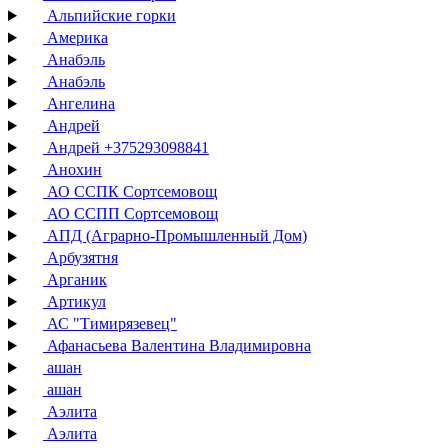
Альпийские горки
Америка
Анабэль
Анабэль
Ангелина
Андрей
Андрей +375293098841
Анохин
АО ССПК Сортсемовощ
АО ССПП Сортсемовощ
АПД (Аграрно-Промышленный Дом)
Арбузятня
Арганик
Артикул
АС "Тимирязевец"
Афанасьева Валентина Владимировна
ашан
ашан
Аэлита
Аэлита