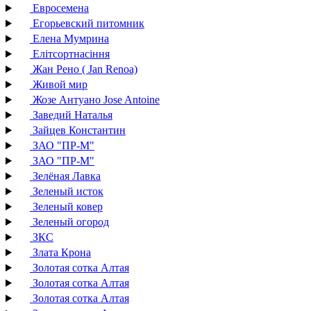
Евросемена
Егорьевский питомник
Елена Мумрина
Елітсортнасіння
Жан Рено ( Jan Renoa)
Живой мир
Жозе Антуано Jose Antoine
Заведий Наталья
Зайцев Константин
ЗАО "ПР-М"
ЗАО "ПР-М"
Зелёная Лавка
Зеленый исток
Зеленый ковер
Зеленый огород
ЗКС
Злата Крона
Золотая сотка Алтая
Золотая сотка Алтая
Золотая сотка Алтая