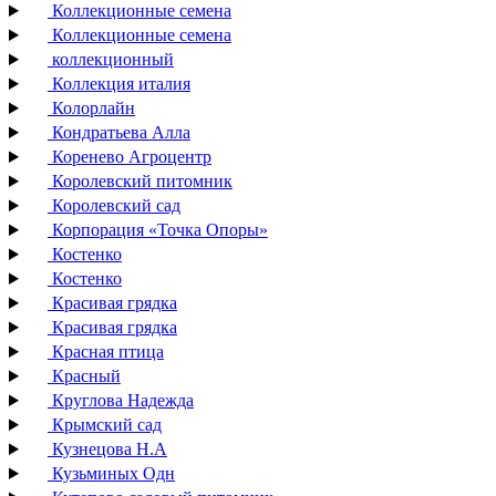
Коллекционные семена
Коллекционные семена
коллекционный
Коллекция италия
Колорлайн
Кондратьева Алла
Коренево Агроцентр
Королевский питомник
Королевский сад
Корпорация «Точка Опоры»
Костенко
Костенко
Красивая грядка
Красивая грядка
Красная птица
Красный
Круглова Надежда
Крымский сад
Кузнецова Н.А
Кузьминых Одн