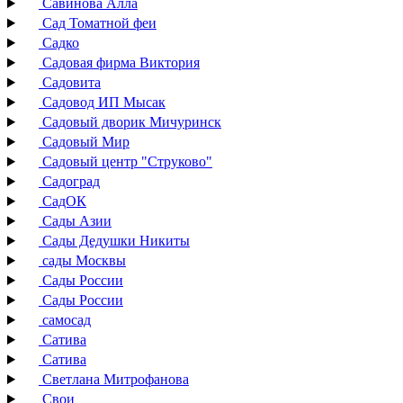
Савинова Алла
Сад Томатной феи
Садко
Садовая фирма Виктория
Садовита
Садовод ИП Мысак
Садовый дворик Мичуринск
Садовый Мир
Садовый центр "Струково"
Садоград
СадОК
Сады Азии
Сады Дедушки Никиты
сады Москвы
Сады России
Сады России
самосад
Сатива
Сатива
Светлана Митрофанова
Свои