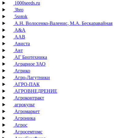
1000seeds.ru
3bro
5sotok
А.Н. Волосенко-Валенис, М.А. Бескаравайная
А&А
ААВ
Ависта
Авт
АГ Биотехника
Аграрное ЗАО
Агрико
Агро-Лагутники
АГРО-ПАК
АГРОВНЕДРЕНИЕ
Агроконтракт
агрокульт
Агромаркет
Агроника
Агрос
Агросемтомс