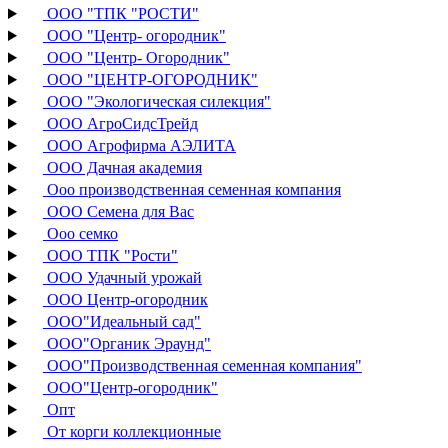
ООО "ТПК "РОСТИ"
ООО "Центр- огородник"
ООО "Центр- Огородник"
ООО "ЦЕНТР-ОГОРОДНИК"
ООО "Экологическая силекция"
ООО АгроСидсТрейд
ООО Агрофирма АЭЛИТА
ООО Дачная академия
Ооо производственная семенная компания
ООО Семена для Вас
Ооо семко
ООО ТПК "Рости"
ООО Удачный урожай
ООО Центр-огородник
ООО"Идеальный сад"
ООО"Органик Эраунд"
ООО"Производственная семенная компания"
ООО"Центр-огородник"
Опт
От корги коллекционные