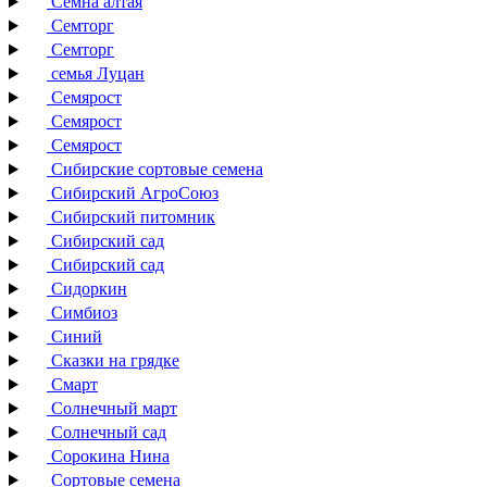
Семна алтая
Семторг
Семторг
семья Луцан
Семярост
Семярост
Семярост
Сибирские сортовые семена
Сибирский АгроСоюз
Сибирский питомник
Сибирский сад
Сибирский сад
Сидоркин
Симбиоз
Синий
Сказки на грядке
Смарт
Солнечный март
Солнечный сад
Сорокина Нина
Сортовые семена