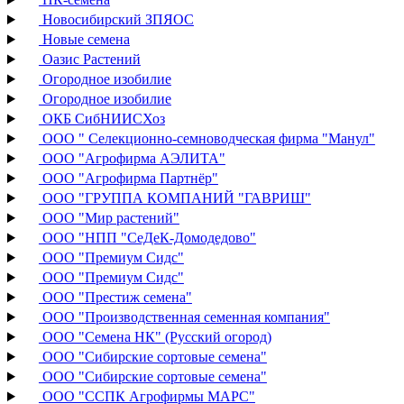
Новосибирский ЗПЯОС
Новые семена
Оазис Растений
Огородное изобилие
Огородное изобилие
ОКБ СибНИИСХоз
ООО " Селекционно-семноводческая фирма "Манул"
ООО "Агрофирма АЭЛИТА"
ООО "Агрофирма Партнёр"
ООО "ГРУППА КОМПАНИЙ "ГАВРИШ"
ООО "Мир растений"
ООО "НПП "СеДеК-Домодедово"
ООО "Премиум Сидс"
ООО "Премиум Сидс"
ООО "Престиж семена"
ООО "Производственная семенная компания"
ООО "Семена НК" (Русский огород)
ООО "Сибирские сортовые семена"
ООО "Сибирские сортовые семена"
ООО "ССПК Агрофирмы МАРС"