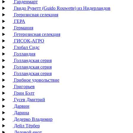
Гарденмарт
Гвидо Руветт (Guido Rouwette) из Нидерландов
Геерозисная селекция
ГЕРА
Германия
Гетерозисная селекция
ГИСОК-АГРО
Глобал Сидс
Голландия
Голландская серия
Голландская серия
Голландская серия
Грибное удовольствие
Григорьев
Грин Бэлт
Гусев Дмитрий
Дарвин
Дарина
Дедерко Владимир
Дейл Тёрбер
Деловой енот