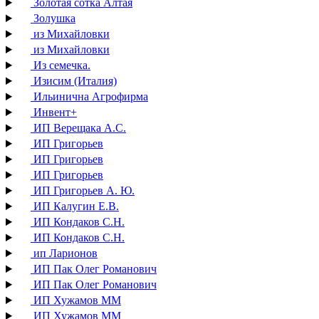
Золотая сотка Алтая
Золушка
из Михайловки
из Михайловки
Из семечка.
Изисим (Италия)
Ильинична Агрофирма
Инвент+
ИП Верещака А.С.
ИП Григорьев
ИП Григорьев
ИП Григорьев
ИП Григорьев А. Ю.
ИП Калугин Е.В.
ИП Кондаков С.Н.
ИП Кондаков С.Н.
ип Ларионов
ИП Пак Олег Романович
ИП Пак Олег Романович
ИП Хужамов ММ
ИП Хужамов ММ