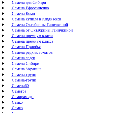
Семена для Сибири
Семена Ефросиненко
Семена Коми
Семена купила в Kings seeds
Семена Октябрины Ганичкиной
Семена от Октябрины Ганичкиной
Семена премиум класса
Семена премиум класса
Семена Приобья
Семена редких томатов
Семена седек
Семена Сибири
Семена Украины
Семена-групп
Семена-групп
Семена60
Семетра
Семирамида
Семко
Семко