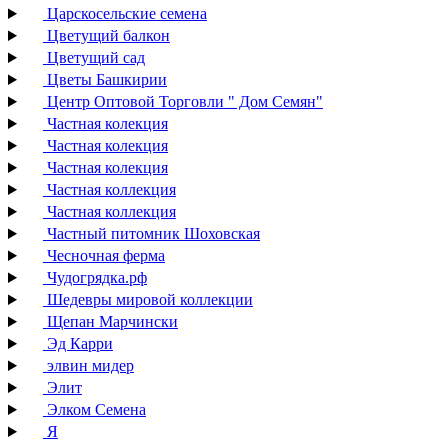
Царскосельские семена
Цветущий балкон
Цветущий сад
Цветы Башкирии
Центр Оптовой Торговли " Дом Семян"
Частная колекция
Частная колекция
Частная колекция
Частная коллекция
Частная коллекция
Частный питомник Шоховская
Чесночная ферма
Чудогрядка.рф
Шедевры мировой коллекции
Щепан Марчински
Эд Карри
элвин мидер
Элит
Элком Семена
Я