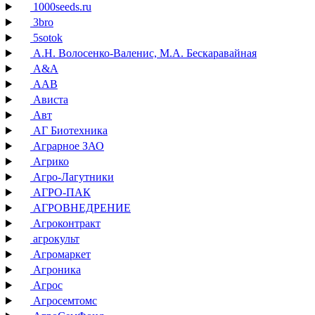
1000seeds.ru
3bro
5sotok
А.Н. Волосенко-Валенис, М.А. Бескаравайная
А&А
ААВ
Ависта
Авт
АГ Биотехника
Аграрное ЗАО
Агрико
Агро-Лагутники
АГРО-ПАК
АГРОВНЕДРЕНИЕ
Агроконтракт
агрокульт
Агромаркет
Агроника
Агрос
Агросемтомс