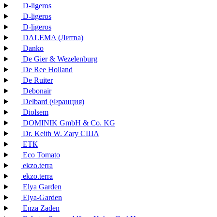
D-ligeros
D-ligeros
D-ligeros
DALEMA (Литва)
Danko
De Gier & Wezelenburg
De Ree Holland
De Ruiter
Debonair
Delbard (Франция)
Diolsem
DOMINIK GmbH & Co. KG
Dr. Keith W. Zary США
EТК
Eco Tomato
ekzo.terra
ekzo.terra
Elya Garden
Elya-Garden
Enza Zaden