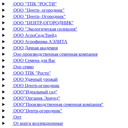
ООО "ТПК "РОСТИ"
ООО "Центр- огородник"
ООО "Центр- Огородник"
ООО "ЦЕНТР-ОГОРОДНИК"
ООО "Экологическая силекция"
ООО АгроСидсТрейд
ООО Агрофирма АЭЛИТА
ООО Дачная академия
Ооо производственная семенная компания
ООО Семена для Вас
Ооо семко
ООО ТПК "Рости"
ООО Удачный урожай
ООО Центр-огородник
ООО"Идеальный сад"
ООО"Органик Эраунд"
ООО"Производственная семенная компания"
ООО"Центр-огородник"
Опт
От корги коллекционные