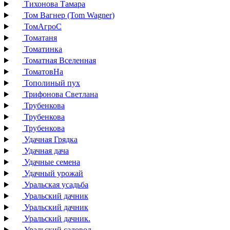
Тихонова Тамара
Том Вагнер (Tom Wagner)
ТомАгроС
Томатаня
Томатинка
Томатная Вселенная
ТоматовНа
Тополиный пух
Трифонова Светлана
Трубенкова
Трубенкова
Трубенкова
Удачная Грядка
Удачная дача
Удачные семена
Удачный урожай
Уральская усадьба
Уральский дачник
Уральский дачник
Уральский дачник.
Уральский садовод