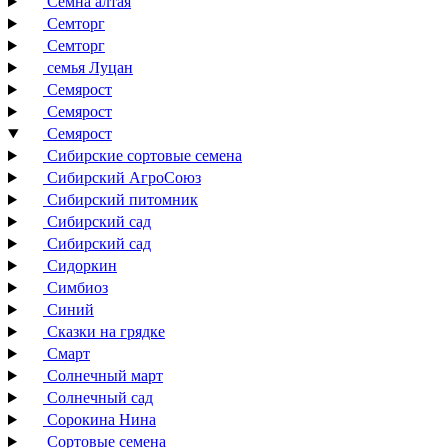
Семна алтая
Семторг
Семторг
семья Луцан
Семярост
Семярост
Семярост
Сибирские сортовые семена
Сибирский АгроСоюз
Сибирский питомник
Сибирский сад
Сибирский сад
Сидоркин
Симбиоз
Синий
Сказки на грядке
Смарт
Солнечный март
Солнечный сад
Сорокина Нина
Сортовые семена