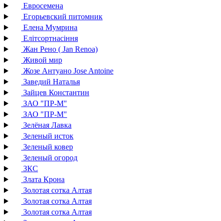
Евросемена
Егорьевский питомник
Елена Мумрина
Елітсортнасіння
Жан Рено ( Jan Renoa)
Живой мир
Жозе Антуано Jose Antoine
Заведий Наталья
Зайцев Константин
ЗАО "ПР-М"
ЗАО "ПР-М"
Зелёная Лавка
Зеленый исток
Зеленый ковер
Зеленый огород
ЗКС
Злата Крона
Золотая сотка Алтая
Золотая сотка Алтая
Золотая сотка Алтая