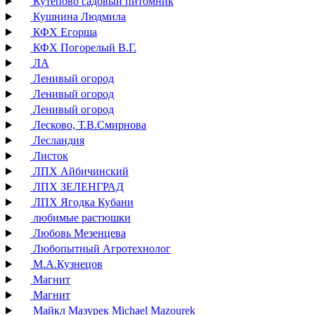
Кутепово садовый питомник
Кушнина Людмила
КФХ Егорша
КФХ Погорелый В.Г.
ЛА
Ленивый огород
Ленивый огород
Ленивый огород
Лесково, Т.В.Смирнова
Лесландия
Листок
ЛПХ Айбичинский
ЛПХ ЗЕЛЕНГРАД
ЛПХ Ягодка Кубани
любимые растюшки
Любовь Мезенцева
Любопытный Агротехнолог
М.А.Кузнецов
Магнит
Магнит
Майкл Мазурек Michael Mazourek