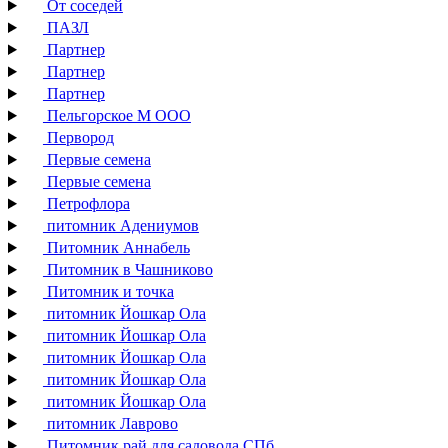
От соседей
ПАЗЛ
Партнер
Партнер
Партнер
Пельгорское М ООО
Первород
Первые семена
Первые семена
Петрофлора
питомник Адениумов
Питомник Аннабель
Питомник в Чашниково
Питомник и точка
питомник Йошкар Ола
питомник Йошкар Ола
питомник Йошкар Ола
питомник Йошкар Ола
питомник Йошкар Ола
питомник Лаврово
Питомник рай для садовода СПб