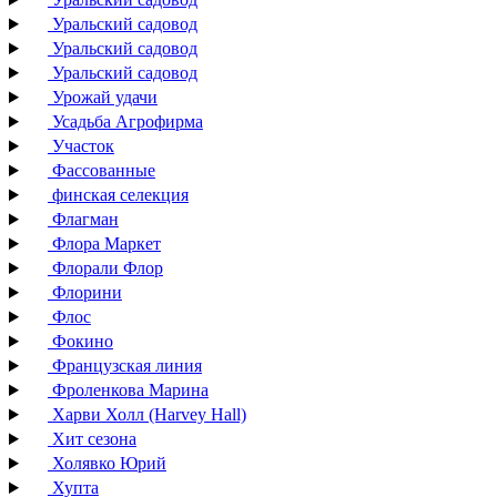
Уральский садовод
Уральский садовод
Уральский садовод
Урожай удачи
Усадьба Агрофирма
Участок
Фассованные
финская селекция
Флагман
Флора Маркет
Флорали Флор
Флорини
Флос
Фокино
Французская линия
Фроленкова Марина
Харви Холл (Harvey Hall)
Хит сезона
Холявко Юрий
Хупта