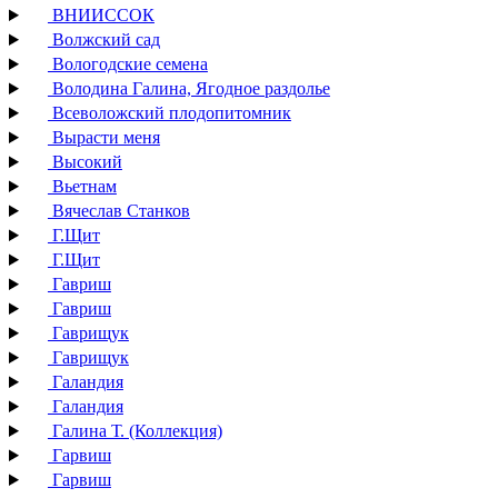
ВНИИССОК
Волжский сад
Вологодские семена
Володина Галина, Ягодное раздолье
Всеволожский плодопитомник
Вырасти меня
Высокий
Вьетнам
Вячеслав Станков
Г.Щит
Г.Щит
Гавриш
Гавриш
Гаврищук
Гаврищук
Галандия
Галандия
Галина Т. (Коллекция)
Гарвиш
Гарвиш