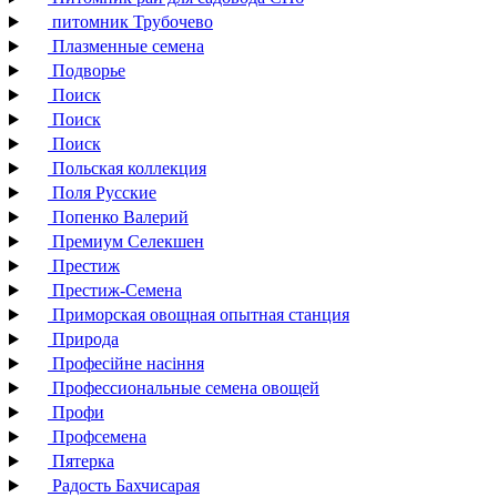
питомник Трубочево
Плазменные семена
Подворье
Поиск
Поиск
Поиск
Польская коллекция
Поля Русские
Попенко Валерий
Премиум Селекшен
Престиж
Престиж-Семена
Приморская овощная опытная станция
Природа
Професійне насіння
Профессиональные семена овощей
Профи
Профсемена
Пятерка
Радость Бахчисарая