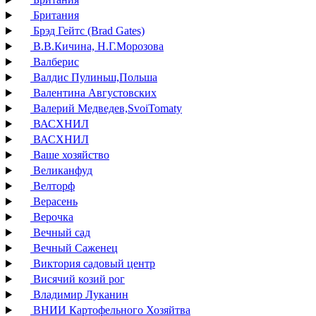
Британия
Брэд Гейтс (Brad Gates)
В.В.Кичина, Н.Г.Морозова
Валберис
Валдис Пулиньш,Польша
Валентина Августовских
Валерий Медведев,SvoiTomaty
ВАСХНИЛ
ВАСХНИЛ
Ваше хозяйство
Великанфуд
Велторф
Верасень
Верочка
Вечный сад
Вечный Саженец
Виктория садовый центр
Висячий козий рог
Владимир Луканин
ВНИИ Картофельного Хозяйтва