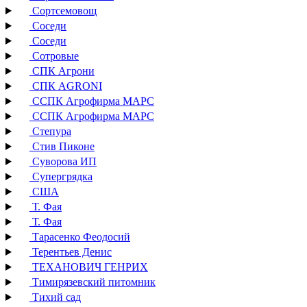
Сортсемовощ
Соседи
Соседи
Сотровые
СПК Агрони
СПК AGRONI
ССПК Агрофирма МАРС
ССПК Агрофирма МАРС
Степура
Стив Пиконе
Суворова ИП
Супергрядка
США
Т. Фая
Т. Фая
Тарасенко Феодосий
Терентьев Денис
ТЕХАНОВИЧ ГЕНРИХ
Тимирязевский питомник
Тихий сад