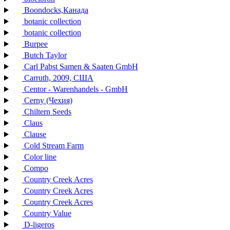
Boondocks,Канада
botanic collection
botanic collection
Burpee
Butch Taylor
Carl Pabst Samen & Saaten GmbH
Carruth, 2009, США
Centor - Warenhandels - GmbH
Cerny (Чехия)
Chiltern Seeds
Claus
Clause
Cold Stream Farm
Color line
Compo
Country Creek Acres
Country Creek Acres
Country Creek Acres
Country Value
D-ligeros