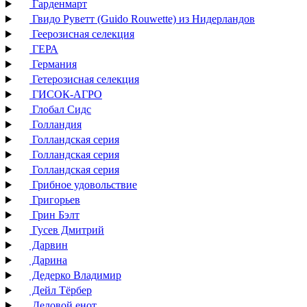
Гарденмарт
Гвидо Руветт (Guido Rouwette) из Нидерландов
Геерозисная селекция
ГЕРА
Германия
Гетерозисная селекция
ГИСОК-АГРО
Глобал Сидс
Голландия
Голландская серия
Голландская серия
Голландская серия
Грибное удовольствие
Григорьев
Грин Бэлт
Гусев Дмитрий
Дарвин
Дарина
Дедерко Владимир
Дейл Тёрбер
Деловой енот