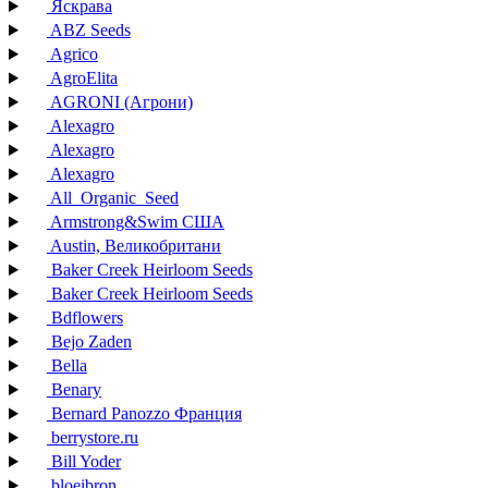
Яскрава
ABZ Seeds
Agrico
AgroElita
AGRONI (Агрони)
Alexagro
Alexagro
Alexagro
All_Organic_Seed
Armstrong&Swim США
Austin, Великобритани
Baker Creek Heirloom Seeds
Baker Creek Heirloom Seeds
Bdflowers
Bejo Zaden
Bella
Benary
Bernard Panozzo Франция
berrystore.ru
Bill Yoder
bloeibron