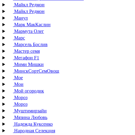
Майкл Редмон
Майкл Редмон
Манул
Марк МакКаслин
Мармута Олег
Марс
Марсель Бослив
Мастер семя
Мегафон F1
Мими Мишки
МинскСортСемОвощ
Мое
Мои
Мой огородик
Мороз
Мороз
Муштимирзайи
Мязина Любовь
Надежда Куксенко
Народная Селекция