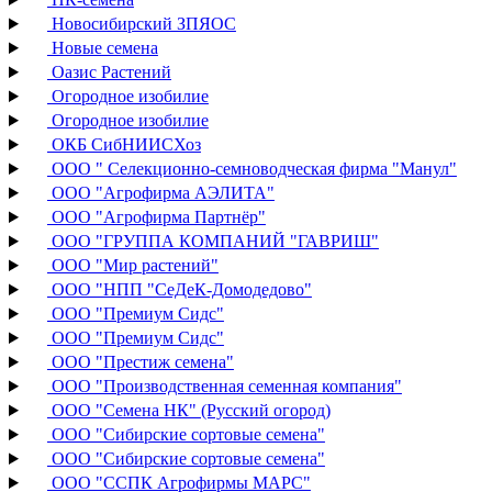
Новосибирский ЗПЯОС
Новые семена
Оазис Растений
Огородное изобилие
Огородное изобилие
ОКБ СибНИИСХоз
ООО " Селекционно-семноводческая фирма "Манул"
ООО "Агрофирма АЭЛИТА"
ООО "Агрофирма Партнёр"
ООО "ГРУППА КОМПАНИЙ "ГАВРИШ"
ООО "Мир растений"
ООО "НПП "СеДеК-Домодедово"
ООО "Премиум Сидс"
ООО "Премиум Сидс"
ООО "Престиж семена"
ООО "Производственная семенная компания"
ООО "Семена НК" (Русский огород)
ООО "Сибирские сортовые семена"
ООО "Сибирские сортовые семена"
ООО "ССПК Агрофирмы МАРС"