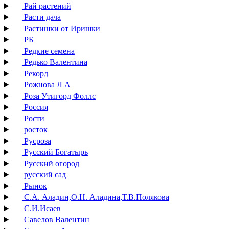
Рай растений
Расти дача
Растишки от Иришки
РБ
Редкие семена
Редько Валентина
Рекорд
Рожнова Л А
Роза Утигорд Фоллс
Россия
Рости
росток
Русроза
Русский Богатырь
Русский огород
русский сад
Рынок
С.А. Аладин,О.Н. Аладина,Т.В.Полякова
С.И.Исаев
Савелов Валентин