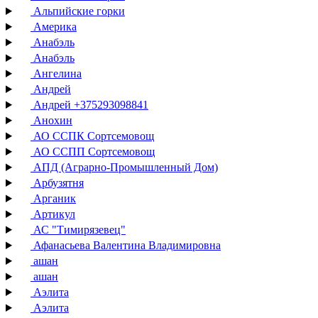
Альпийские горки
Америка
Анабэль
Анабэль
Ангелина
Андрей
Андрей +375293098841
Анохин
АО ССПК Сортсемовощ
АО ССПП Сортсемовощ
АПД (Аграрно-Промышленный Дом)
Арбузятня
Арганик
Артикул
АС "Тимирязевец"
Афанасьева Валентина Владимировна
ашан
ашан
Аэлита
Аэлита