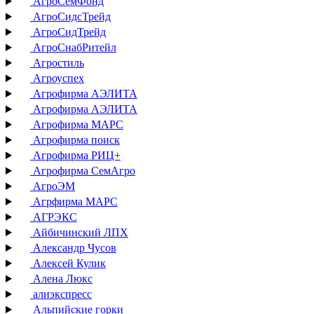
АгроСемФонд
АгроСидсТрейд
АгроСидТрейд
АгроСнабРитейл
Агростиль
Агроуспех
Агрофирма АЭЛИТА
Агрофирма АЭЛИТА
Агрофирма МАРС
Агрофирма поиск
Агрофирма РИЦ+
Агрофирма СемАгро
АгроЭМ
Агрфирма МАРС
АГРЭКС
Айбичинский ЛПХ
Александр Чусов
Алексей Кулик
Алена Люкс
алиэкспресс
Альпийские горки