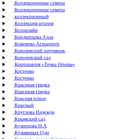
Коллекционные семена
Коллекционные семена
коллекционный
Коллекция италия
Колорлайн
Кондратьева Алла
Коренево Агроцентр
Королевский питомник
Королевский сад
Корпорация «Точка Опоры»
Костенко
Костенко
Красивая грядка
Красивая грядка
Красная птица
Красный
Круглова Надежда
Крымский сад
Кузнецова Н.А
Кузьминых Одн