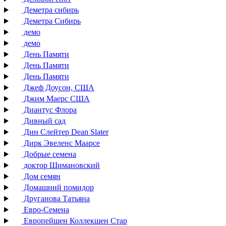
Деметра сибирь
Деметра Сибирь
демо
демо
День Памяти
День Памяти
День Памяти
Джеф Доусон, США
Джим Маерс США
Диантус Флора
Дивный сад
Дин Слейтер Dean Slater
Дирк Эвеленс Маарсе
Добрые семена
доктор Шимановский
Дом семян
Домашний помидор
Друганова Татьяна
Евро-Семена
Европейшен Коллекшен Стар