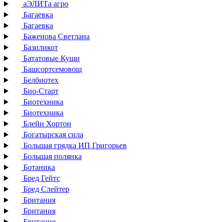
аЭЛИТа агро
Багаевка
Багаевка
Баженова Светлана
Базиликот
Бататовые Кущи
Башсортсемовощ
Белбиотех
Био-Старт
Биотехника
Биотехника
Блейн Хортон
Богатырская сила
Большая грядка ИП Григорьев
Большая полянка
Ботаника
Бред Гейтс
Бред Слейтер
Британия
Британия
Британия