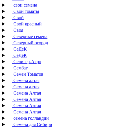
свои семена
Свои томаты
Свой
Свой красный
Своя
Северные семена
Северный огород
СеДеК
СеДеК
Селигер-Агро
Сембат
Семен Томатов
Семена алтая
Семена алтая
Семена Алтая
Семена Алтая
Семена Алтая
Семена Алтая
семена голландии
Семена для Сибири