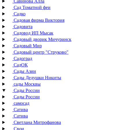
Савинова Алла
Сад Томатной феи
Садко
Садовая фирма Виктория
Садовита
Садовод ИП Мысак
Садовый дворик Мичуринск
Садовый Мир
Садовый центр "Струково"
Садоград
СадОК
Сады Азии
Сады Дедушки Никиты
сады Москвы
Сады России
Сады России
самосад
Сатива
Сатива
Светлана Митрофанова
Свои