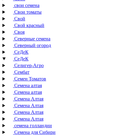
свои семена
Свои томаты
Свой
Свой красный
Своя
Северные семена
Северный огород
СеДеК
СеДеК
Селигер-Агро
Сембат
Семен Томатов
Семена алтая
Семена алтая
Семена Алтая
Семена Алтая
Семена Алтая
Семена Алтая
семена голландии
Семена для Сибири