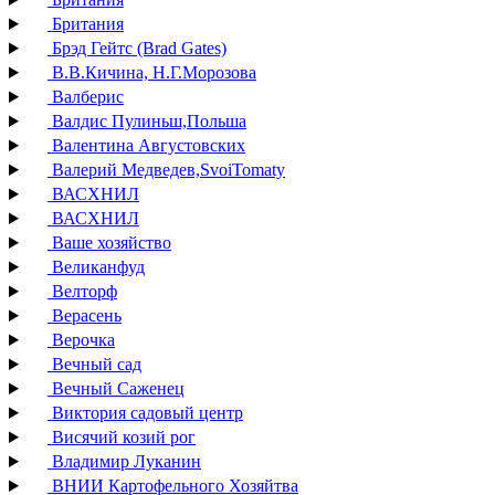
Британия
Брэд Гейтс (Brad Gates)
В.В.Кичина, Н.Г.Морозова
Валберис
Валдис Пулиньш,Польша
Валентина Августовских
Валерий Медведев,SvoiTomaty
ВАСХНИЛ
ВАСХНИЛ
Ваше хозяйство
Великанфуд
Велторф
Верасень
Верочка
Вечный сад
Вечный Саженец
Виктория садовый центр
Висячий козий рог
Владимир Луканин
ВНИИ Картофельного Хозяйтва