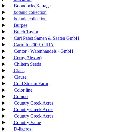
Boondocks,Канада
botanic collection
botanic collection
Burpee
Butch Taylor
Carl Pabst Samen & Saaten GmbH
Carruth, 2009, США
Centor - Warenhandels - GmbH
Cerny (Чехия)
Chiltern Seeds
Claus
Clause
Cold Stream Farm
Color line
Compo
Country Creek Acres
Country Creek Acres
Country Creek Acres
Country Value
D-ligeros