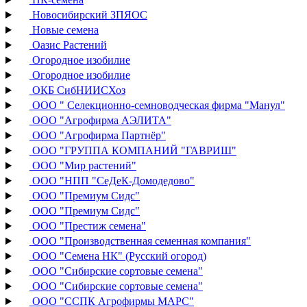
Новосибирский ЗПЯОС
Новые семена
Оазис Растений
Огородное изобилие
Огородное изобилие
ОКБ СибНИИСХоз
ООО " Селекционно-семноводческая фирма "Манул"
ООО "Агрофирма АЭЛИТА"
ООО "Агрофирма Партнёр"
ООО "ГРУППА КОМПАНИЙ "ГАВРИШ"
ООО "Мир растений"
ООО "НПП "СеДеК-Домодедово"
ООО "Премиум Сидс"
ООО "Премиум Сидс"
ООО "Престиж семена"
ООО "Производственная семенная компания"
ООО "Семена НК" (Русский огород)
ООО "Сибирские сортовые семена"
ООО "Сибирские сортовые семена"
ООО "ССПК Агрофирмы МАРС"