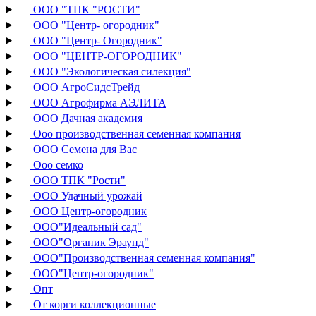
ООО "ТПК "РОСТИ"
ООО "Центр- огородник"
ООО "Центр- Огородник"
ООО "ЦЕНТР-ОГОРОДНИК"
ООО "Экологическая силекция"
ООО АгроСидсТрейд
ООО Агрофирма АЭЛИТА
ООО Дачная академия
Ооо производственная семенная компания
ООО Семена для Вас
Ооо семко
ООО ТПК "Рости"
ООО Удачный урожай
ООО Центр-огородник
ООО"Идеальный сад"
ООО"Органик Эраунд"
ООО"Производственная семенная компания"
ООО"Центр-огородник"
Опт
От корги коллекционные