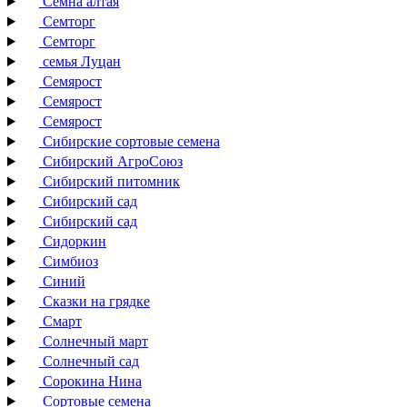
Семна алтая
Семторг
Семторг
семья Луцан
Семярост
Семярост
Семярост
Сибирские сортовые семена
Сибирский АгроСоюз
Сибирский питомник
Сибирский сад
Сибирский сад
Сидоркин
Симбиоз
Синий
Сказки на грядке
Смарт
Солнечный март
Солнечный сад
Сорокина Нина
Сортовые семена