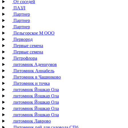
От соседей
ПАЗЛ
Партнер
Партнер
Партнер
Пельгорское М ООО
Первород
Первые семена
Первые семена
Петрофлора
питомник Адениумов
Питомник Аннабель
Питомник в Чашниково
Питомник и точка
питомник Йошкар Ола
питомник Йошкар Ола
питомник Йошкар Ола
питомник Йошкар Ола
питомник Йошкар Ола
питомник Лаврово
Питомник рай для садовода СПб