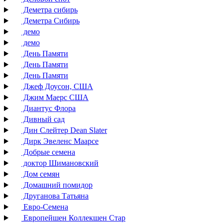
Деметра сибирь
Деметра Сибирь
демо
демо
День Памяти
День Памяти
День Памяти
Джеф Доусон, США
Джим Маерс США
Диантус Флора
Дивный сад
Дин Слейтер Dean Slater
Дирк Эвеленс Маарсе
Добрые семена
доктор Шимановский
Дом семян
Домашний помидор
Друганова Татьяна
Евро-Семена
Европейшен Коллекшен Стар