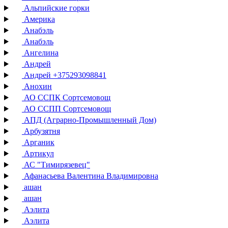
Альпийские горки
Америка
Анабэль
Анабэль
Ангелина
Андрей
Андрей +375293098841
Анохин
АО ССПК Сортсемовощ
АО ССПП Сортсемовощ
АПД (Аграрно-Промышленный Дом)
Арбузятня
Арганик
Артикул
АС "Тимирязевец"
Афанасьева Валентина Владимировна
ашан
ашан
Аэлита
Аэлита