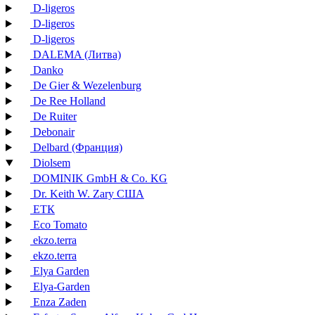
D-ligeros
D-ligeros
D-ligeros
DALEMA (Литва)
Danko
De Gier & Wezelenburg
De Ree Holland
De Ruiter
Debonair
Delbard (Франция)
Diolsem
DOMINIK GmbH & Co. KG
Dr. Keith W. Zary США
EТК
Eco Tomato
ekzo.terra
ekzo.terra
Elya Garden
Elya-Garden
Enza Zaden