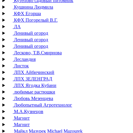
Кутепово садовый питомник
Кушнина Людмила
КФХ Егорша
КФХ Погорелый В.Г.
ЛА
Ленивый огород
Ленивый огород
Ленивый огород
Лесково, Т.В.Смирнова
Лесландия
Листок
ЛПХ Айбичинский
ЛПХ ЗЕЛЕНГРАД
ЛПХ Ягодка Кубани
любимые растюшки
Любовь Мезенцева
Любопытный Агротехнолог
М.А.Кузнецов
Магнит
Магнит
Майкл Мазурек Michael Mazourek