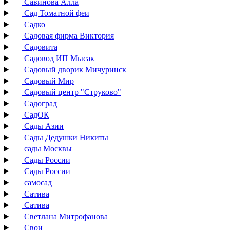
Савинова Алла
Сад Томатной феи
Садко
Садовая фирма Виктория
Садовита
Садовод ИП Мысак
Садовый дворик Мичуринск
Садовый Мир
Садовый центр "Струково"
Садоград
СадОК
Сады Азии
Сады Дедушки Никиты
сады Москвы
Сады России
Сады России
самосад
Сатива
Сатива
Светлана Митрофанова
Свои