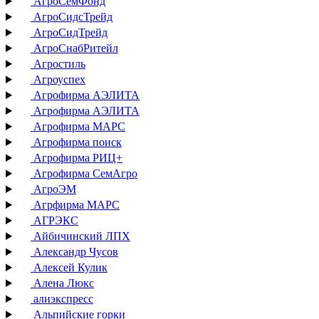
АгроСемФонд
АгроСидсТрейд
АгроСидТрейд
АгроСнабРитейл
Агростиль
Агроуспех
Агрофирма АЭЛИТА
Агрофирма АЭЛИТА
Агрофирма МАРС
Агрофирма поиск
Агрофирма РИЦ+
Агрофирма СемАгро
АгроЭМ
Агрфирма МАРС
АГРЭКС
Айбичинский ЛПХ
Александр Чусов
Алексей Кулик
Алена Люкс
алиэкспресс
Альпийские горки