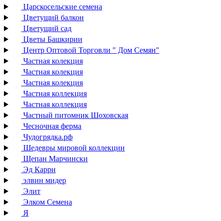
Царскосельские семена
Цветущий балкон
Цветущий сад
Цветы Башкирии
Центр Оптовой Торговли " Дом Семян"
Частная колекция
Частная колекция
Частная колекция
Частная коллекция
Частная коллекция
Частный питомник Шоховская
Чесночная ферма
Чудогрядка.рф
Шедевры мировой коллекции
Щепан Марчински
Эд Карри
элвин мидер
Элит
Элком Семена
Я