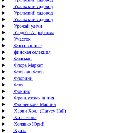
Уральский садовод
Уральский садовод
Уральский садовод
Урожай удачи
Усадьба Агрофирма
Участок
Фассованные
финская селекция
Флагман
Флора Маркет
Флорали Флор
Флорини
Флос
Фокино
Французская линия
Фроленкова Марина
Харви Холл (Harvey Hall)
Хит сезона
Холявко Юрий
Хупта