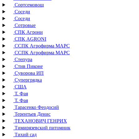
Сортсемовощ
Соседи
Соседи
Сотровые
СПК Агрони
СПК AGRONI
ССПК Агрофирма МАРС
ССПК Агрофирма МАРС
Степура
Стив Пиконе
Суворова ИП
Супергрядка
США
Т. Фая
Т. Фая
Тарасенко Феодосий
Терентьев Денис
ТЕХАНОВИЧ ГЕНРИХ
Тимирязевский питомник
Тихий сад