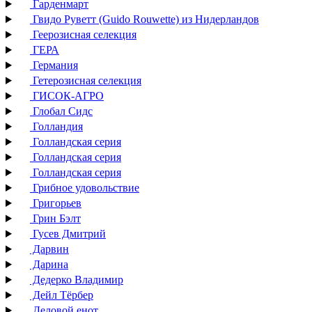
Гарденмарт
Гвидо Руветт (Guido Rouwette) из Нидерландов
Геерозисная селекция
ГЕРА
Германия
Гетерозисная селекция
ГИСОК-АГРО
Глобал Сидс
Голландия
Голландская серия
Голландская серия
Голландская серия
Грибное удовольствие
Григорьев
Грин Бэлт
Гусев Дмитрий
Дарвин
Дарина
Дедерко Владимир
Дейл Тёрбер
Деловой енот