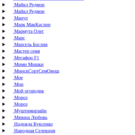
Майкл Редмон
Майкл Редмон
Манул
Марк МакКаслин
Мармута Олег
Марс
Марсель Бослив
Мастер семя
Мегафон F1
Мими Мишки
МинскСортСемОвощ
Мое
Мои
Мой огородик
Мороз
Мороз
Муштимирзайи
Мязина Любовь
Надежда Куксенко
Народная Селекция