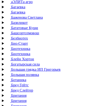
аЭЛИТа агро
Багаевка
Багаевка
Баженова Светлана
Базиликот
Бататовые Кущи
Башсортсемовощ
Белбиотех
Био-Старт
Биотехника
Биотехника
Блейн Хортон
Богатырская сила
Большая грядка ИП Григорьев
Большая полянка
Ботаника
Бред Гейтс
Бред Слейтер
Британия
Британия
Британия