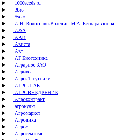
1000seeds.ru
3bro
5sotok
А.Н. Волосенко-Валенис, М.А. Бескаравайная
А&А
ААВ
Ависта
Авт
АГ Биотехника
Аграрное ЗАО
Агрико
Агро-Лагутники
АГРО-ПАК
АГРОВНЕДРЕНИЕ
Агроконтракт
агрокульт
Агромаркет
Агроника
Агрос
Агросемтомс