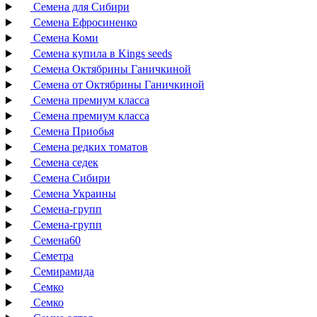
Семена для Сибири
Семена Ефросиненко
Семена Коми
Семена купила в Kings seeds
Семена Октябрины Ганичкиной
Семена от Октябрины Ганичкиной
Семена премиум класса
Семена премиум класса
Семена Приобья
Семена редких томатов
Семена седек
Семена Сибири
Семена Украины
Семена-групп
Семена-групп
Семена60
Семетра
Семирамида
Семко
Семко