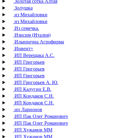
Золотая сотка Алтая
Золушка
из Михайловки
из Михайловки
Из семечка.
Изисим (Италия)
Ильинична Агрофирма
Инвент+
ИП Верещака А.С.
ИП Григорьев
ИП Григорьев
ИП Григорьев
ИП Григорьев А. Ю.
ИП Калугин Е.В.
ИП Кондаков С.Н.
ИП Кондаков С.Н.
ип Ларионов
ИП Пак Олег Романович
ИП Пак Олег Романович
ИП Хужамов ММ
ИП Хужамов ММ