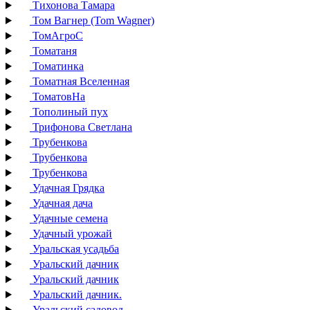
Тихонова Тамара
Том Вагнер (Tom Wagner)
ТомАгроС
Томатаня
Томатинка
Томатная Вселенная
ТоматовНа
Тополиный пух
Трифонова Светлана
Трубенкова
Трубенкова
Трубенкова
Удачная Грядка
Удачная дача
Удачные семена
Удачный урожай
Уральская усадьба
Уральский дачник
Уральский дачник
Уральский дачник.
Уральский садовод