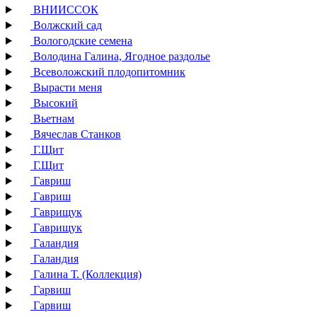
ВНИИССОК
Волжский сад
Вологодские семена
Володина Галина, Ягодное раздолье
Всеволожский плодопитомник
Вырасти меня
Высокий
Вьетнам
Вячеслав Станков
Г.Щит
Г.Щит
Гавриш
Гавриш
Гаврищук
Гаврищук
Галандия
Галандия
Галина Т. (Коллекция)
Гарвиш
Гарвиш