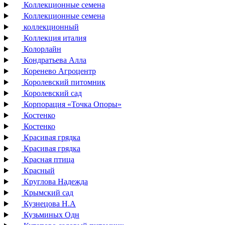
Коллекционные семена
Коллекционные семена
коллекционный
Коллекция италия
Колорлайн
Кондратьева Алла
Коренево Агроцентр
Королевский питомник
Королевский сад
Корпорация «Точка Опоры»
Костенко
Костенко
Красивая грядка
Красивая грядка
Красная птица
Красный
Круглова Надежда
Крымский сад
Кузнецова Н.А
Кузьминых Одн