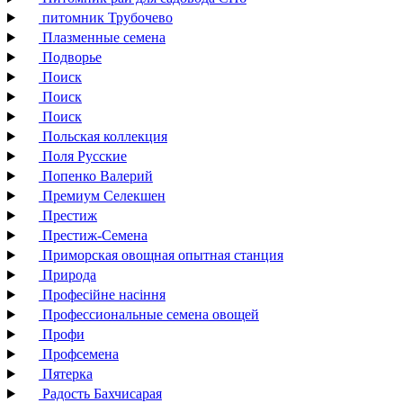
питомник Трубочево
Плазменные семена
Подворье
Поиск
Поиск
Поиск
Польская коллекция
Поля Русские
Попенко Валерий
Премиум Селекшен
Престиж
Престиж-Семена
Приморская овощная опытная станция
Природа
Професійне насіння
Профессиональные семена овощей
Профи
Профсемена
Пятерка
Радость Бахчисарая