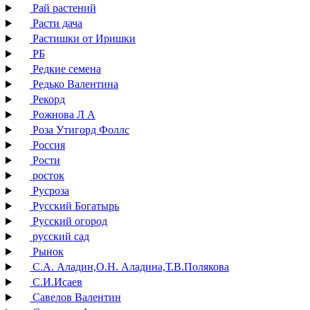
Рай растений
Расти дача
Растишки от Иришки
РБ
Редкие семена
Редько Валентина
Рекорд
Рожнова Л А
Роза Утигорд Фоллс
Россия
Рости
росток
Русроза
Русский Богатырь
Русский огород
русский сад
Рынок
С.А. Аладин,О.Н. Аладина,Т.В.Полякова
С.И.Исаев
Савелов Валентин