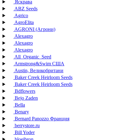
Яскрава
ABZ Seeds
Agrico
AgroElita
AGRONI (Агрони)
Alexagro
Alexagro
Alexagro
All_Organic_Seed
Armstrong&Swim США
Austin, Великобритани
Baker Creek Heirloom Seeds
Baker Creek Heirloom Seeds
Bdflowers
Bejo Zaden
Bella
Benary
Bernard Panozzo Франция
berrystore.ru
Bill Yoder
bloeibron