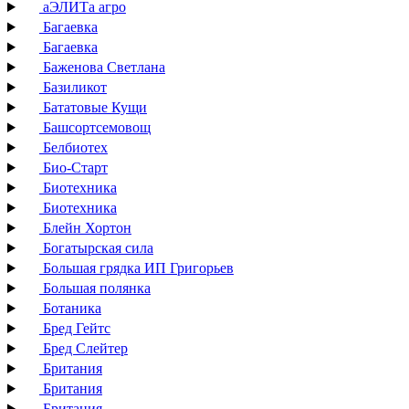
аЭЛИТа агро
Багаевка
Багаевка
Баженова Светлана
Базиликот
Бататовые Кущи
Башсортсемовощ
Белбиотех
Био-Старт
Биотехника
Биотехника
Блейн Хортон
Богатырская сила
Большая грядка ИП Григорьев
Большая полянка
Ботаника
Бред Гейтс
Бред Слейтер
Британия
Британия
Британия