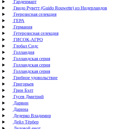
Гарденмарт
Гвидо Руветт (Guido Rouwette) из Нидерландов
Геерозисная селекция
ГЕРА
Германия
Гетерозисная селекция
ГИСОК-АГРО
Глобал Сидс
Голландия
Голландская серия
Голландская серия
Голландская серия
Грибное удовольствие
Григорьев
Грин Бэлт
Гусев Дмитрий
Дарвин
Дарина
Дедерко Владимир
Дейл Тёрбер
Деловой енот