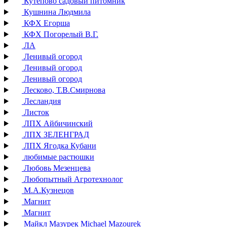
Кутепово садовый питомник
Кушнина Людмила
КФХ Егорша
КФХ Погорелый В.Г.
ЛА
Ленивый огород
Ленивый огород
Ленивый огород
Лесково, Т.В.Смирнова
Лесландия
Листок
ЛПХ Айбичинский
ЛПХ ЗЕЛЕНГРАД
ЛПХ Ягодка Кубани
любимые растюшки
Любовь Мезенцева
Любопытный Агротехнолог
М.А.Кузнецов
Магнит
Магнит
Майкл Мазурек Michael Mazourek