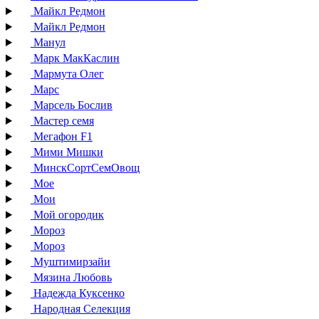
Майкл Редмон
Майкл Редмон
Манул
Марк МакКаслин
Мармута Олег
Марс
Марсель Бослив
Мастер семя
Мегафон F1
Мими Мишки
МинскСортСемОвощ
Мое
Мои
Мой огородик
Мороз
Мороз
Муштимирзайи
Мязина Любовь
Надежда Куксенко
Народная Селекция