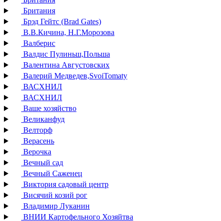
Британия
Брэд Гейтс (Brad Gates)
В.В.Кичина, Н.Г.Морозова
Валберис
Валдис Пулиньш,Польша
Валентина Августовских
Валерий Медведев,SvoiTomaty
ВАСХНИЛ
ВАСХНИЛ
Ваше хозяйство
Великанфуд
Велторф
Верасень
Верочка
Вечный сад
Вечный Саженец
Виктория садовый центр
Висячий козий рог
Владимир Луканин
ВНИИ Картофельного Хозяйтва