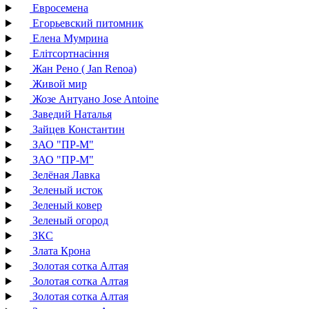
Евросемена
Егорьевский питомник
Елена Мумрина
Елітсортнасіння
Жан Рено ( Jan Renoa)
Живой мир
Жозе Антуано Jose Antoine
Заведий Наталья
Зайцев Константин
ЗАО "ПР-М"
ЗАО "ПР-М"
Зелёная Лавка
Зеленый исток
Зеленый ковер
Зеленый огород
ЗКС
Злата Крона
Золотая сотка Алтая
Золотая сотка Алтая
Золотая сотка Алтая