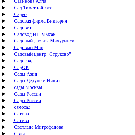
Савинова Алла
Сад Томатной феи
Садко
Садовая фирма Виктория
Садовита
Садовод ИП Мысак
Садовый дворик Мичуринск
Садовый Мир
Садовый центр "Струково"
Садоград
СадОК
Сады Азии
Сады Дедушки Никиты
сады Москвы
Сады России
Сады России
самосад
Сатива
Сатива
Светлана Митрофанова
Свои