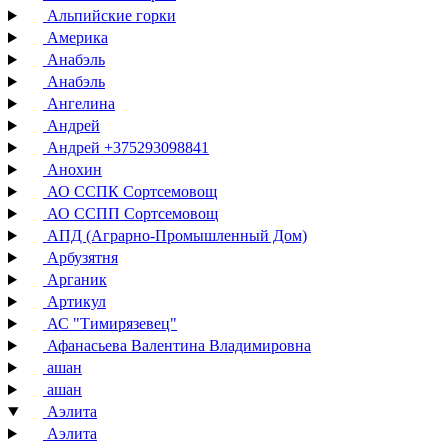
Альпийские горки
Америка
Анабэль
Анабэль
Ангелина
Андрей
Андрей +375293098841
Анохин
АО ССПК Сортсемовощ
АО ССПП Сортсемовощ
АПД (Аграрно-Промышленный Дом)
Арбузятня
Арганик
Артикул
АС "Тимирязевец"
Афанасьева Валентина Владимировна
ашан
ашан
Аэлита
Аэлита