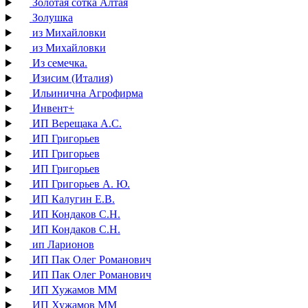
Золотая сотка Алтая
Золушка
из Михайловки
из Михайловки
Из семечка.
Изисим (Италия)
Ильинична Агрофирма
Инвент+
ИП Верещака А.С.
ИП Григорьев
ИП Григорьев
ИП Григорьев
ИП Григорьев А. Ю.
ИП Калугин Е.В.
ИП Кондаков С.Н.
ИП Кондаков С.Н.
ип Ларионов
ИП Пак Олег Романович
ИП Пак Олег Романович
ИП Хужамов ММ
ИП Хужамов ММ