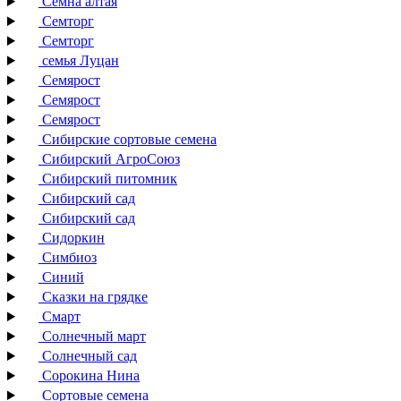
Семна алтая
Семторг
Семторг
семья Луцан
Семярост
Семярост
Семярост
Сибирские сортовые семена
Сибирский АгроСоюз
Сибирский питомник
Сибирский сад
Сибирский сад
Сидоркин
Симбиоз
Синий
Сказки на грядке
Смарт
Солнечный март
Солнечный сад
Сорокина Нина
Сортовые семена