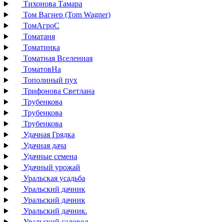
Тихонова Тамара
Том Вагнер (Tom Wagner)
ТомАгроС
Томатаня
Томатинка
Томатная Вселенная
ТоматовНа
Тополиный пух
Трифонова Светлана
Трубенкова
Трубенкова
Трубенкова
Удачная Грядка
Удачная дача
Удачные семена
Удачный урожай
Уральская усадьба
Уральский дачник
Уральский дачник
Уральский дачник.
Уральский садовод