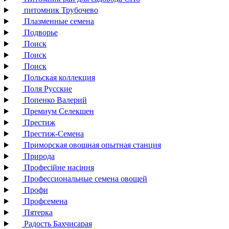
питомник Трубочево
Плазменные семена
Подворье
Поиск
Поиск
Поиск
Польская коллекция
Поля Русские
Попенко Валерий
Премиум Селекшен
Престиж
Престиж-Семена
Приморская овощная опытная станция
Природа
Професійне насіння
Профессиональные семена овощей
Профи
Профсемена
Пятерка
Радость Бахчисарая