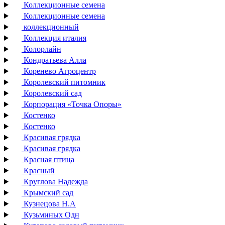
Коллекционные семена
Коллекционные семена
коллекционный
Коллекция италия
Колорлайн
Кондратьева Алла
Коренево Агроцентр
Королевский питомник
Королевский сад
Корпорация «Точка Опоры»
Костенко
Костенко
Красивая грядка
Красивая грядка
Красная птица
Красный
Круглова Надежда
Крымский сад
Кузнецова Н.А
Кузьминых Одн