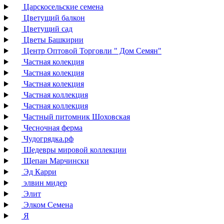
Царскосельские семена
Цветущий балкон
Цветущий сад
Цветы Башкирии
Центр Оптовой Торговли " Дом Семян"
Частная колекция
Частная колекция
Частная колекция
Частная коллекция
Частная коллекция
Частный питомник Шоховская
Чесночная ферма
Чудогрядка.рф
Шедевры мировой коллекции
Щепан Марчински
Эд Карри
элвин мидер
Элит
Элком Семена
Я