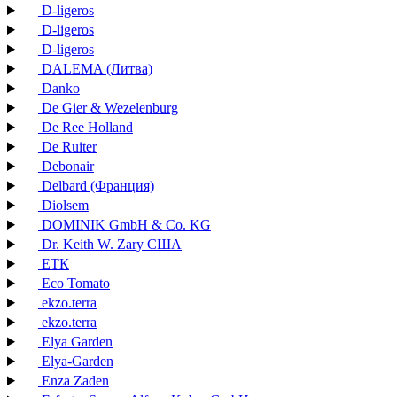
D-ligeros
D-ligeros
D-ligeros
DALEMA (Литва)
Danko
De Gier & Wezelenburg
De Ree Holland
De Ruiter
Debonair
Delbard (Франция)
Diolsem
DOMINIK GmbH & Co. KG
Dr. Keith W. Zary США
EТК
Eco Tomato
ekzo.terra
ekzo.terra
Elya Garden
Elya-Garden
Enza Zaden