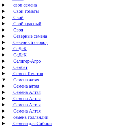
свои семена
Свои томаты
Свой
Свой красный
Своя
Северные семена
Северный огород
СеДеК
СеДеК
Селигер-Агро
Сембат
Семен Томатов
Семена алтая
Семена алтая
Семена Алтая
Семена Алтая
Семена Алтая
Семена Алтая
семена голландии
Семена для Сибири