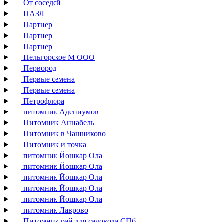
От соседей
ПАЗЛ
Партнер
Партнер
Партнер
Пельгорское М ООО
Первород
Первые семена
Первые семена
Петрофлора
питомник Адениумов
Питомник Аннабель
Питомник в Чашниково
Питомник и точка
питомник Йошкар Ола
питомник Йошкар Ола
питомник Йошкар Ола
питомник Йошкар Ола
питомник Йошкар Ола
питомник Лаврово
Питомник рай для садовода СПб