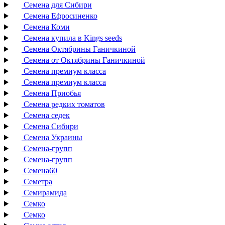
Семена для Сибири
Семена Ефросиненко
Семена Коми
Семена купила в Kings seeds
Семена Октябрины Ганичкиной
Семена от Октябрины Ганичкиной
Семена премиум класса
Семена премиум класса
Семена Приобья
Семена редких томатов
Семена седек
Семена Сибири
Семена Украины
Семена-групп
Семена-групп
Семена60
Семетра
Семирамида
Семко
Семко