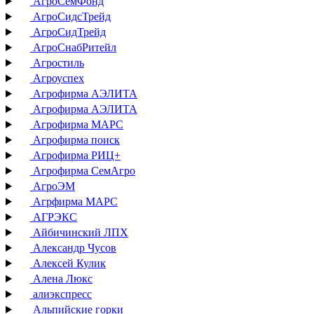
АгроСемФонд
АгроСидсТрейд
АгроСидТрейд
АгроСнабРитейл
Агростиль
Агроуспех
Агрофирма АЭЛИТА
Агрофирма АЭЛИТА
Агрофирма МАРС
Агрофирма поиск
Агрофирма РИЦ+
Агрофирма СемАгро
АгроЭМ
Агрфирма МАРС
АГРЭКС
Айбичинский ЛПХ
Александр Чусов
Алексей Кулик
Алена Люкс
алиэкспресс
Альпийские горки