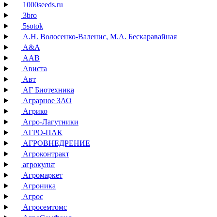
1000seeds.ru
3bro
5sotok
А.Н. Волосенко-Валенис, М.А. Бескаравайная
А&А
ААВ
Ависта
Авт
АГ Биотехника
Аграрное ЗАО
Агрико
Агро-Лагутники
АГРО-ПАК
АГРОВНЕДРЕНИЕ
Агроконтракт
агрокульт
Агромаркет
Агроника
Агрос
Агросемтомс