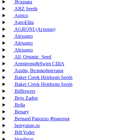
Яскрава
ABZ Seeds
Agrico
AgroElita
AGRONI (Агрони)
Alexagro
Alexagro
Alexagro
All_Organic_Seed
Armstrong&Swim США
Austin, Великобритани
Baker Creek Heirloom Seeds
Baker Creek Heirloom Seeds
Bdflowers
Bejo Zaden
Bella
Benary
Bernard Panozzo Франция
berrystore.ru
Bill Yoder
bloeibron