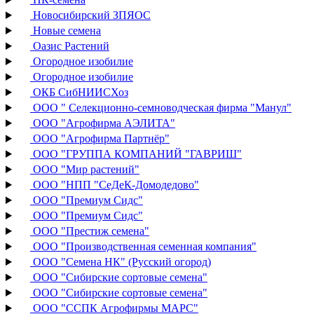
Новосибирский ЗПЯОС
Новые семена
Оазис Растений
Огородное изобилие
Огородное изобилие
ОКБ СибНИИСХоз
ООО " Селекционно-семноводческая фирма "Манул"
ООО "Агрофирма АЭЛИТА"
ООО "Агрофирма Партнёр"
ООО "ГРУППА КОМПАНИЙ "ГАВРИШ"
ООО "Мир растений"
ООО "НПП "СеДеК-Домодедово"
ООО "Премиум Сидс"
ООО "Премиум Сидс"
ООО "Престиж семена"
ООО "Производственная семенная компания"
ООО "Семена НК" (Русский огород)
ООО "Сибирские сортовые семена"
ООО "Сибирские сортовые семена"
ООО "ССПК Агрофирмы МАРС"