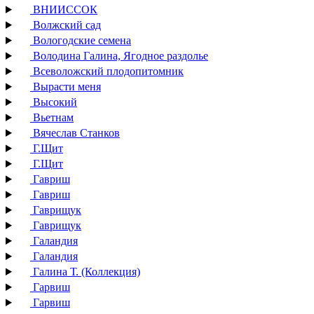
ВНИИССОК
Волжский сад
Вологодские семена
Володина Галина, Ягодное раздолье
Всеволожский плодопитомник
Вырасти меня
Высокий
Вьетнам
Вячеслав Станков
Г.Щит
Г.Щит
Гавриш
Гавриш
Гаврищук
Гаврищук
Галандия
Галандия
Галина Т. (Коллекция)
Гарвиш
Гарвиш