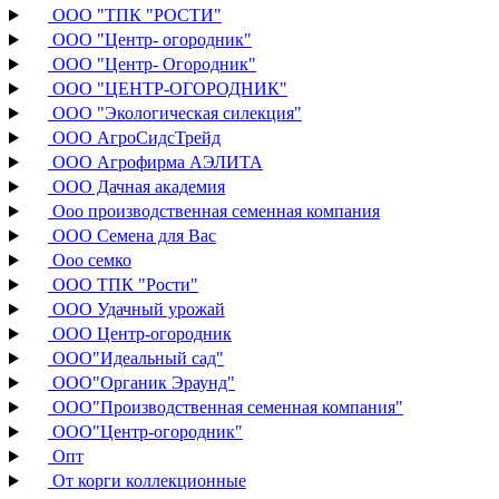
ООО "ТПК "РОСТИ"
ООО "Центр- огородник"
ООО "Центр- Огородник"
ООО "ЦЕНТР-ОГОРОДНИК"
ООО "Экологическая силекция"
ООО АгроСидсТрейд
ООО Агрофирма АЭЛИТА
ООО Дачная академия
Ооо производственная семенная компания
ООО Семена для Вас
Ооо семко
ООО ТПК "Рости"
ООО Удачный урожай
ООО Центр-огородник
ООО"Идеальный сад"
ООО"Органик Эраунд"
ООО"Производственная семенная компания"
ООО"Центр-огородник"
Опт
От корги коллекционные