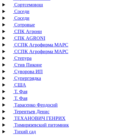
Сортсемовощ
Соседи
Соседи
Сотровые
СПК Агрони
СПК AGRONI
ССПК Агрофирма МАРС
ССПК Агрофирма МАРС
Степура
Стив Пиконе
Суворова ИП
Супергрядка
США
Т. Фая
Т. Фая
Тарасенко Феодосий
Терентьев Денис
ТЕХАНОВИЧ ГЕНРИХ
Тимирязевский питомник
Тихий сад