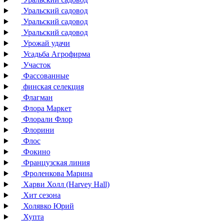
Уральский садовод
Уральский садовод
Уральский садовод
Урожай удачи
Усадьба Агрофирма
Участок
Фассованные
финская селекция
Флагман
Флора Маркет
Флорали Флор
Флорини
Флос
Фокино
Французская линия
Фроленкова Марина
Харви Холл (Harvey Hall)
Хит сезона
Холявко Юрий
Хупта