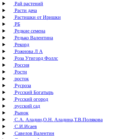
Рай растений
Расти дача
Растишки от Иришки
РБ
Редкие семена
Редько Валентина
Рекорд
Рожнова Л А
Роза Утигорд Фоллс
Россия
Рости
росток
Русроза
Русский Богатырь
Русский огород
русский сад
Рынок
С.А. Аладин,О.Н. Аладина,Т.В.Полякова
С.И.Исаев
Савелов Валентин