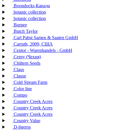
Boondocks,Канада
botanic collection
botanic collection
Burpee
Butch Taylor
Carl Pabst Samen & Saaten GmbH
Carruth, 2009, США
Centor - Warenhandels - GmbH
Cerny (Чехия)
Chiltern Seeds
Claus
Clause
Cold Stream Farm
Color line
Compo
Country Creek Acres
Country Creek Acres
Country Creek Acres
Country Value
D-ligeros