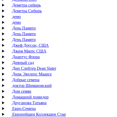
Деметра сибирь
Деметра Сибирь
демо
демо
День Памяти
День Памяти
День Памяти
Джеф Доусон, США
Джим Маерс США
Диантус Флора
Дивный сад
Дин Слейтер Dean Slater
Дирк Эвеленс Маарсе
Добрые семена
доктор Шимановский
Дом семян
Домашний помидор
Друганова Татьяна
Евро-Семена
Европейшен Коллекшен Стар