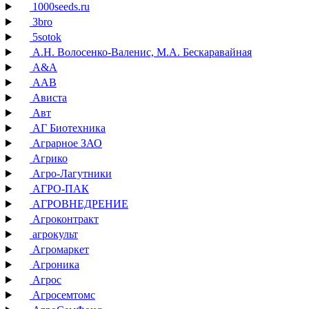
1000seeds.ru
3bro
5sotok
А.Н. Волосенко-Валенис, М.А. Бескаравайная
А&А
ААВ
Ависта
Авт
АГ Биотехника
Аграрное ЗАО
Агрико
Агро-Лагутники
АГРО-ПАК
АГРОВНЕДРЕНИЕ
Агроконтракт
агрокульт
Агромаркет
Агроника
Агрос
Агросемтомс