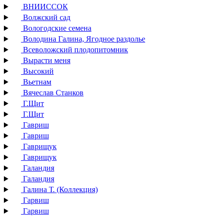
ВНИИССОК
Волжский сад
Вологодские семена
Володина Галина, Ягодное раздолье
Всеволожский плодопитомник
Вырасти меня
Высокий
Вьетнам
Вячеслав Станков
Г.Щит
Г.Щит
Гавриш
Гавриш
Гаврищук
Гаврищук
Галандия
Галандия
Галина Т. (Коллекция)
Гарвиш
Гарвиш