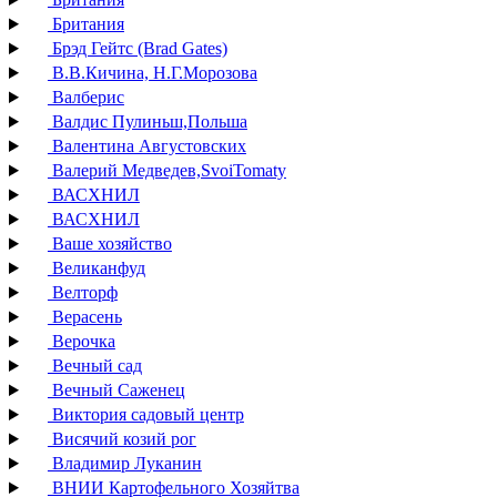
Британия
Брэд Гейтс (Brad Gates)
В.В.Кичина, Н.Г.Морозова
Валберис
Валдис Пулиньш,Польша
Валентина Августовских
Валерий Медведев,SvoiTomaty
ВАСХНИЛ
ВАСХНИЛ
Ваше хозяйство
Великанфуд
Велторф
Верасень
Верочка
Вечный сад
Вечный Саженец
Виктория садовый центр
Висячий козий рог
Владимир Луканин
ВНИИ Картофельного Хозяйтва