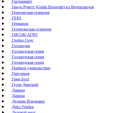
Гарденмарт
Гвидо Руветт (Guido Rouwette) из Нидерландов
Геерозисная селекция
ГЕРА
Германия
Гетерозисная селекция
ГИСОК-АГРО
Глобал Сидс
Голландия
Голландская серия
Голландская серия
Голландская серия
Грибное удовольствие
Григорьев
Грин Бэлт
Гусев Дмитрий
Дарвин
Дарина
Дедерко Владимир
Дейл Тёрбер
Деловой енот