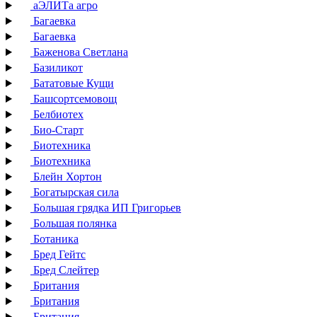
аЭЛИТа агро
Багаевка
Багаевка
Баженова Светлана
Базиликот
Бататовые Кущи
Башсортсемовощ
Белбиотех
Био-Старт
Биотехника
Биотехника
Блейн Хортон
Богатырская сила
Большая грядка ИП Григорьев
Большая полянка
Ботаника
Бред Гейтс
Бред Слейтер
Британия
Британия
Британия