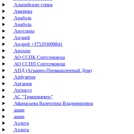
Альпийские горки
Америка
Анабэль
Анабэль
Ангелина
Андрей
Андрей +375293098841
Анохин
АО ССПК Сортсемовощ
АО ССПП Сортсемовощ
АПД (Аграрно-Промышленный Дом)
Арбузятня
Арганик
Артикул
АС "Тимирязевец"
Афанасьева Валентина Владимировна
ашан
ашан
Аэлита
Аэлита