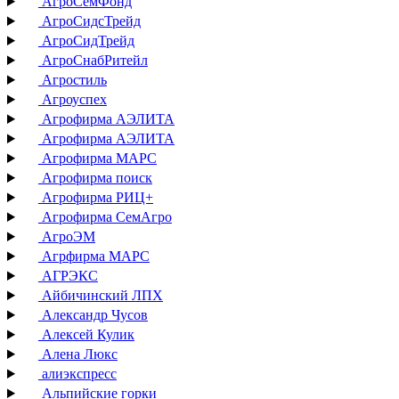
АгроСемФонд
АгроСидсТрейд
АгроСидТрейд
АгроСнабРитейл
Агростиль
Агроуспех
Агрофирма АЭЛИТА
Агрофирма АЭЛИТА
Агрофирма МАРС
Агрофирма поиск
Агрофирма РИЦ+
Агрофирма СемАгро
АгроЭМ
Агрфирма МАРС
АГРЭКС
Айбичинский ЛПХ
Александр Чусов
Алексей Кулик
Алена Люкс
алиэкспресс
Альпийские горки