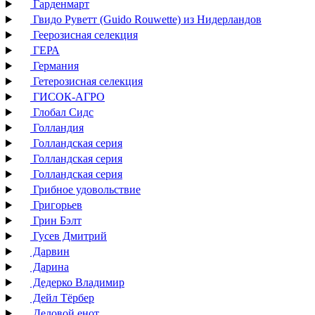
Гарденмарт
Гвидо Руветт (Guido Rouwette) из Нидерландов
Геерозисная селекция
ГЕРА
Германия
Гетерозисная селекция
ГИСОК-АГРО
Глобал Сидс
Голландия
Голландская серия
Голландская серия
Голландская серия
Грибное удовольствие
Григорьев
Грин Бэлт
Гусев Дмитрий
Дарвин
Дарина
Дедерко Владимир
Дейл Тёрбер
Деловой енот