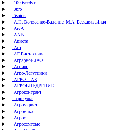
1000seeds.ru
3bro
5sotok
А.Н. Волосенко-Валенис, М.А. Бескаравайная
А&А
ААВ
Ависта
Авт
АГ Биотехника
Аграрное ЗАО
Агрико
Агро-Лагутники
АГРО-ПАК
АГРОВНЕДРЕНИЕ
Агроконтракт
агрокульт
Агромаркет
Агроника
Агрос
Агросемтомс