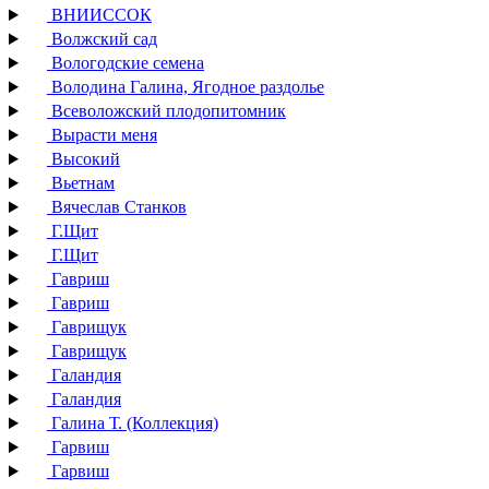
ВНИИССОК
Волжский сад
Вологодские семена
Володина Галина, Ягодное раздолье
Всеволожский плодопитомник
Вырасти меня
Высокий
Вьетнам
Вячеслав Станков
Г.Щит
Г.Щит
Гавриш
Гавриш
Гаврищук
Гаврищук
Галандия
Галандия
Галина Т. (Коллекция)
Гарвиш
Гарвиш