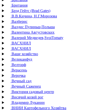
Британия
Брэд Гейтс (Brad Gates)
В.В.Кичина, Н.Г.Морозова
Валберис
Валдис Пулиньш,Польша
Валентина Августовских
Валерий Медведев,SvoiTomaty
ВАСХНИЛ
ВАСХНИЛ
Ваше хозяйство
Великанфуд
Велторф
Верасень
Верочка
Вечный сад
Вечный Саженец
Виктория садовый центр
Висячий козий рог
Владимир Луканин
ВНИИ Картофельного Хозяйтва