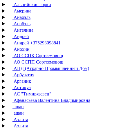
Альпийские горки
Америка
Анабэль
Анабэль
Ангелина
Андрей
Андрей +375293098841
Анохин
АО ССПК Сортсемовощ
АО ССПП Сортсемовощ
АПД (Аграрно-Промышленный Дом)
Арбузятня
Арганик
Артикул
АС "Тимирязевец"
Афанасьева Валентина Владимировна
ашан
ашан
Аэлита
Аэлита