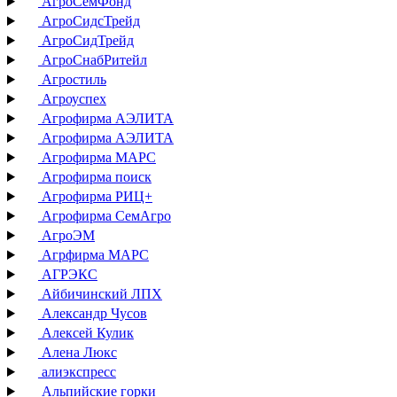
АгроСемФонд
АгроСидсТрейд
АгроСидТрейд
АгроСнабРитейл
Агростиль
Агроуспех
Агрофирма АЭЛИТА
Агрофирма АЭЛИТА
Агрофирма МАРС
Агрофирма поиск
Агрофирма РИЦ+
Агрофирма СемАгро
АгроЭМ
Агрфирма МАРС
АГРЭКС
Айбичинский ЛПХ
Александр Чусов
Алексей Кулик
Алена Люкс
алиэкспресс
Альпийские горки