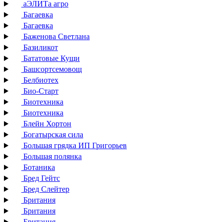
аЭЛИТа агро
Багаевка
Багаевка
Баженова Светлана
Базиликот
Бататовые Кущи
Башсортсемовощ
Белбиотех
Био-Старт
Биотехника
Биотехника
Блейн Хортон
Богатырская сила
Большая грядка ИП Григорьев
Большая полянка
Ботаника
Бред Гейтс
Бред Слейтер
Британия
Британия
Британия