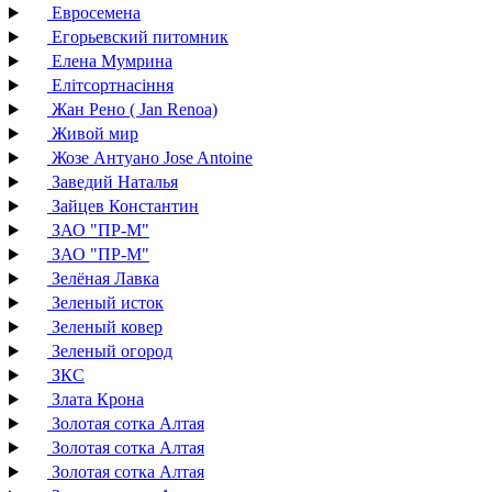
Евросемена
Егорьевский питомник
Елена Мумрина
Елітсортнасіння
Жан Рено ( Jan Renoa)
Живой мир
Жозе Антуано Jose Antoine
Заведий Наталья
Зайцев Константин
ЗАО "ПР-М"
ЗАО "ПР-М"
Зелёная Лавка
Зеленый исток
Зеленый ковер
Зеленый огород
ЗКС
Злата Крона
Золотая сотка Алтая
Золотая сотка Алтая
Золотая сотка Алтая