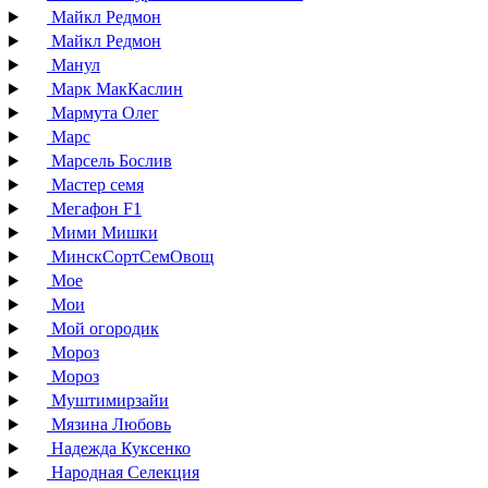
Майкл Редмон
Майкл Редмон
Манул
Марк МакКаслин
Мармута Олег
Марс
Марсель Бослив
Мастер семя
Мегафон F1
Мими Мишки
МинскСортСемОвощ
Мое
Мои
Мой огородик
Мороз
Мороз
Муштимирзайи
Мязина Любовь
Надежда Куксенко
Народная Селекция