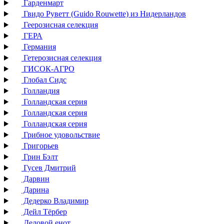
Гарденмарт
Гвидо Руветт (Guido Rouwette) из Нидерландов
Геерозисная селекция
ГЕРА
Германия
Гетерозисная селекция
ГИСОК-АГРО
Глобал Сидс
Голландия
Голландская серия
Голландская серия
Голландская серия
Грибное удовольствие
Григорьев
Грин Бэлт
Гусев Дмитрий
Дарвин
Дарина
Дедерко Владимир
Дейл Тёрбер
Деловой енот