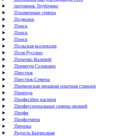
питомник Трубочево
Плазменные семена
Подворье
Поиск
Поиск
Поиск
Польская коллекция
Поля Русские
Попенко Валерий
Премиум Селекшен
Престиж
Престиж-Семена
Приморская овощная опытная станция
Природа
Професійне насіння
Профессиональные семена овощей
Профи
Профсемена
Пятерка
Радость Бахчисарая