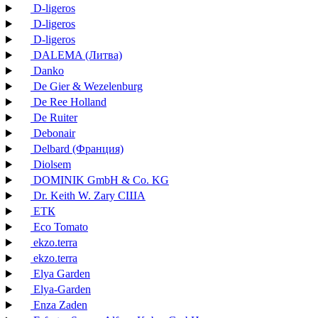
D-ligeros
D-ligeros
D-ligeros
DALEMA (Литва)
Danko
De Gier & Wezelenburg
De Ree Holland
De Ruiter
Debonair
Delbard (Франция)
Diolsem
DOMINIK GmbH & Co. KG
Dr. Keith W. Zary США
EТК
Eco Tomato
ekzo.terra
ekzo.terra
Elya Garden
Elya-Garden
Enza Zaden