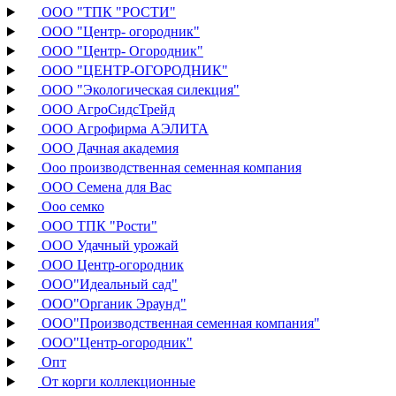
ООО "ТПК "РОСТИ"
ООО "Центр- огородник"
ООО "Центр- Огородник"
ООО "ЦЕНТР-ОГОРОДНИК"
ООО "Экологическая силекция"
ООО АгроСидсТрейд
ООО Агрофирма АЭЛИТА
ООО Дачная академия
Ооо производственная семенная компания
ООО Семена для Вас
Ооо семко
ООО ТПК "Рости"
ООО Удачный урожай
ООО Центр-огородник
ООО"Идеальный сад"
ООО"Органик Эраунд"
ООО"Производственная семенная компания"
ООО"Центр-огородник"
Опт
От корги коллекционные