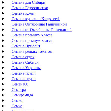
Семена для Сибири
Семена Ефросиненко
Семена Коми
Семена купила в Kings seeds
Семена Октябрины Ганичкиной
Семена от Октябрины Ганичкиной
Семена премиум класса
Семена премиум класса
Семена Приобья
Семена редких томатов
Семена седек
Семена Сибири
Семена Украины
Семена-групп
Семена-групп
Семена60
Семетра
Семирамида
Семко
Семко