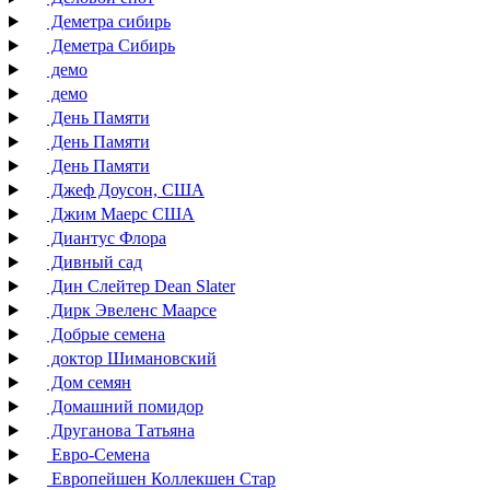
Деметра сибирь
Деметра Сибирь
демо
демо
День Памяти
День Памяти
День Памяти
Джеф Доусон, США
Джим Маерс США
Диантус Флора
Дивный сад
Дин Слейтер Dean Slater
Дирк Эвеленс Маарсе
Добрые семена
доктор Шимановский
Дом семян
Домашний помидор
Друганова Татьяна
Евро-Семена
Европейшен Коллекшен Стар