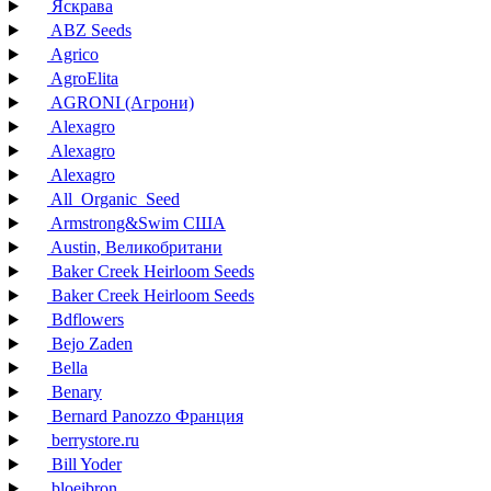
Яскрава
ABZ Seeds
Agrico
AgroElita
AGRONI (Агрони)
Alexagro
Alexagro
Alexagro
All_Organic_Seed
Armstrong&Swim США
Austin, Великобритани
Baker Creek Heirloom Seeds
Baker Creek Heirloom Seeds
Bdflowers
Bejo Zaden
Bella
Benary
Bernard Panozzo Франция
berrystore.ru
Bill Yoder
bloeibron