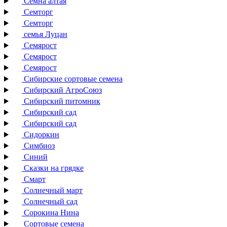
Семна алтая
Семторг
Семторг
семья Луцан
Семярост
Семярост
Семярост
Сибирские сортовые семена
Сибирский АгроСоюз
Сибирский питомник
Сибирский сад
Сибирский сад
Сидоркин
Симбиоз
Синий
Сказки на грядке
Смарт
Солнечный март
Солнечный сад
Сорокина Нина
Сортовые семена