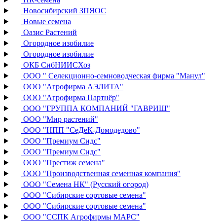
Новосибирский ЗПЯОС
Новые семена
Оазис Растений
Огородное изобилие
Огородное изобилие
ОКБ СибНИИСХоз
ООО " Селекционно-семноводческая фирма "Манул"
ООО "Агрофирма АЭЛИТА"
ООО "Агрофирма Партнёр"
ООО "ГРУППА КОМПАНИЙ "ГАВРИШ"
ООО "Мир растений"
ООО "НПП "СеДеК-Домодедово"
ООО "Премиум Сидс"
ООО "Премиум Сидс"
ООО "Престиж семена"
ООО "Производственная семенная компания"
ООО "Семена НК" (Русский огород)
ООО "Сибирские сортовые семена"
ООО "Сибирские сортовые семена"
ООО "ССПК Агрофирмы МАРС"