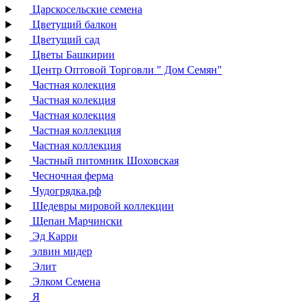
Царскосельские семена
Цветущий балкон
Цветущий сад
Цветы Башкирии
Центр Оптовой Торговли " Дом Семян"
Частная колекция
Частная колекция
Частная колекция
Частная коллекция
Частная коллекция
Частный питомник Шоховская
Чесночная ферма
Чудогрядка.рф
Шедевры мировой коллекции
Щепан Марчински
Эд Карри
элвин мидер
Элит
Элком Семена
Я