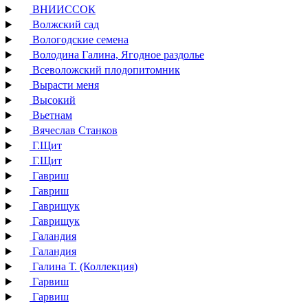
ВНИИССОК
Волжский сад
Вологодские семена
Володина Галина, Ягодное раздолье
Всеволожский плодопитомник
Вырасти меня
Высокий
Вьетнам
Вячеслав Станков
Г.Щит
Г.Щит
Гавриш
Гавриш
Гаврищук
Гаврищук
Галандия
Галандия
Галина Т. (Коллекция)
Гарвиш
Гарвиш