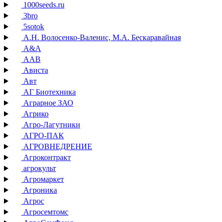
1000seeds.ru
3bro
5sotok
А.Н. Волосенко-Валенис, М.А. Бескаравайная
А&А
ААВ
Ависта
Авт
АГ Биотехника
Аграрное ЗАО
Агрико
Агро-Лагутники
АГРО-ПАК
АГРОВНЕДРЕНИЕ
Агроконтракт
агрокульт
Агромаркет
Агроника
Агрос
Агросемтомс