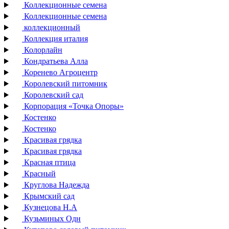
Коллекционные семена
Коллекционные семена
коллекционный
Коллекция италия
Колорлайн
Кондратьева Алла
Коренево Агроцентр
Королевский питомник
Королевский сад
Корпорация «Точка Опоры»
Костенко
Костенко
Красивая грядка
Красивая грядка
Красная птица
Красный
Круглова Надежда
Крымский сад
Кузнецова Н.А
Кузьминых Одн