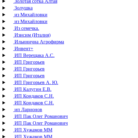
Золотая сотка Алтая
Золушка
из Михайловки
из Михайловки
Из семечка.
Изисим (Италия)
Ильинична Агрофирма
Инвент+
ИП Верещака А.С.
ИП Григорьев
ИП Григорьев
ИП Григорьев
ИП Григорьев А. Ю.
ИП Калугин Е.В.
ИП Кондаков С.Н.
ИП Кондаков С.Н.
ип Ларионов
ИП Пак Олег Романович
ИП Пак Олег Романович
ИП Хужамов ММ
ИП Хужамов ММ