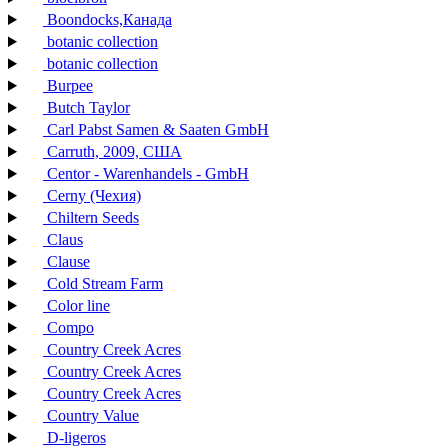
Boondocks,Канада
botanic collection
botanic collection
Burpee
Butch Taylor
Carl Pabst Samen & Saaten GmbH
Carruth, 2009, США
Centor - Warenhandels - GmbH
Cerny (Чехия)
Chiltern Seeds
Claus
Clause
Cold Stream Farm
Color line
Compo
Country Creek Acres
Country Creek Acres
Country Creek Acres
Country Value
D-ligeros