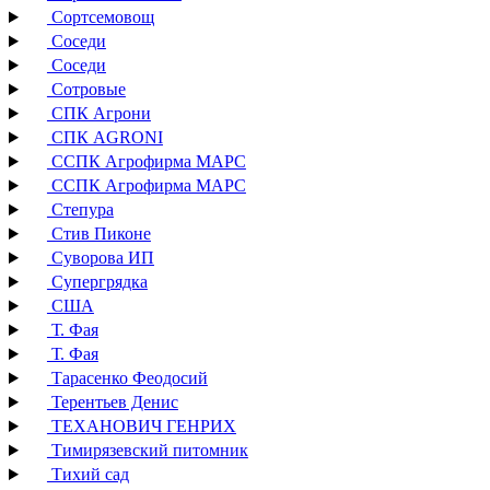
Сортсемовощ
Соседи
Соседи
Сотровые
СПК Агрони
СПК AGRONI
ССПК Агрофирма МАРС
ССПК Агрофирма МАРС
Степура
Стив Пиконе
Суворова ИП
Супергрядка
США
Т. Фая
Т. Фая
Тарасенко Феодосий
Терентьев Денис
ТЕХАНОВИЧ ГЕНРИХ
Тимирязевский питомник
Тихий сад