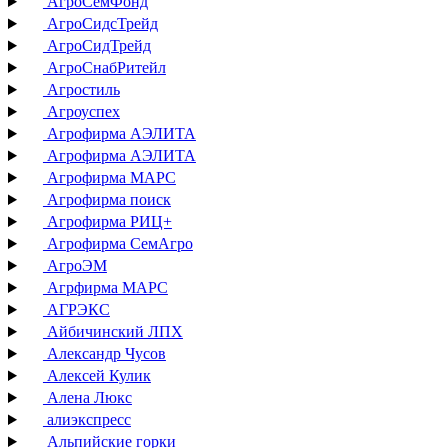
АгроСемФонд
АгроСидсТрейд
АгроСидТрейд
АгроСнабРитейл
Агростиль
Агроуспех
Агрофирма АЭЛИТА
Агрофирма АЭЛИТА
Агрофирма МАРС
Агрофирма поиск
Агрофирма РИЦ+
Агрофирма СемАгро
АгроЭМ
Агрфирма МАРС
АГРЭКС
Айбичинский ЛПХ
Александр Чусов
Алексей Кулик
Алена Люкс
алиэкспресс
Альпийские горки