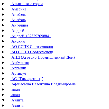
Альпийские горки
Америка
Анабэль
Анабэль
Ангелина
Андрей
Андрей +375293098841
Анохин
АО ССПК Сортсемовощ
АО ССПП Сортсемовощ
АПД (Аграрно-Промышленный Дом)
Арбузятня
Арганик
Артикул
АС "Тимирязевец"
Афанасьева Валентина Владимировна
ашан
ашан
Аэлита
Аэлита