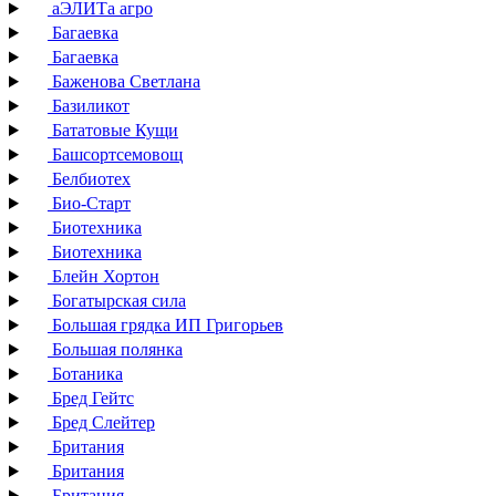
аЭЛИТа агро
Багаевка
Багаевка
Баженова Светлана
Базиликот
Бататовые Кущи
Башсортсемовощ
Белбиотех
Био-Старт
Биотехника
Биотехника
Блейн Хортон
Богатырская сила
Большая грядка ИП Григорьев
Большая полянка
Ботаника
Бред Гейтс
Бред Слейтер
Британия
Британия
Британия