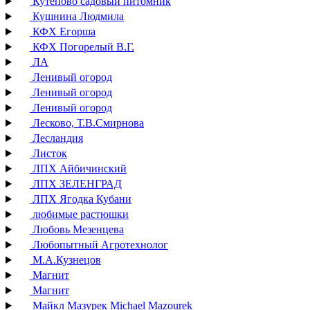
Кутепово садовый питомник
Кушнина Людмила
КФХ Егорша
КФХ Погорелый В.Г.
ЛА
Ленивый огород
Ленивый огород
Ленивый огород
Лесково, Т.В.Смирнова
Лесландия
Листок
ЛПХ Айбичинский
ЛПХ ЗЕЛЕНГРАД
ЛПХ Ягодка Кубани
любимые растюшки
Любовь Мезенцева
Любопытный Агротехнолог
М.А.Кузнецов
Магнит
Магнит
Майкл Мазурек Michael Mazourek