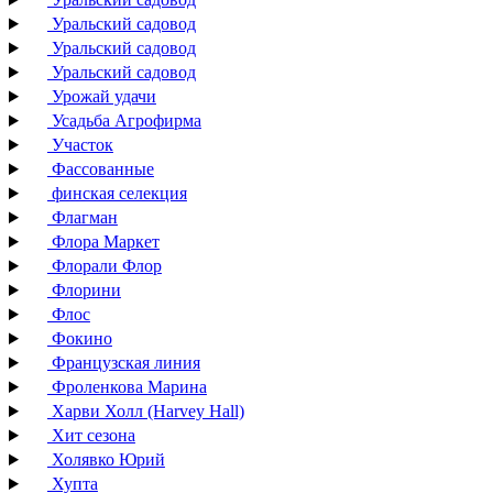
Уральский садовод
Уральский садовод
Уральский садовод
Урожай удачи
Усадьба Агрофирма
Участок
Фассованные
финская селекция
Флагман
Флора Маркет
Флорали Флор
Флорини
Флос
Фокино
Французская линия
Фроленкова Марина
Харви Холл (Harvey Hall)
Хит сезона
Холявко Юрий
Хупта