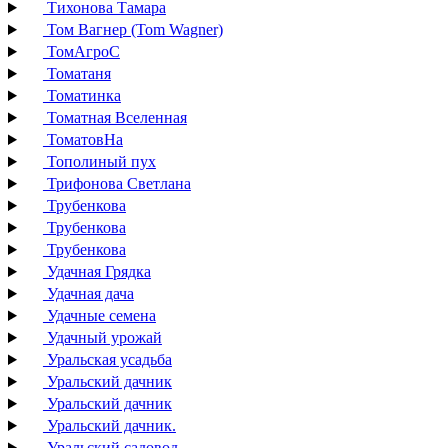
Тихонова Тамара
Том Вагнер (Tom Wagner)
ТомАгроС
Томатаня
Томатинка
Томатная Вселенная
ТоматовНа
Тополиный пух
Трифонова Светлана
Трубенкова
Трубенкова
Трубенкова
Удачная Грядка
Удачная дача
Удачные семена
Удачный урожай
Уральская усадьба
Уральский дачник
Уральский дачник
Уральский дачник.
Уральский садовод