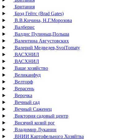
Британия
Брэд Гейтс (Brad Gates)
В.В.Кичина, Н.Г.Морозова
Валберис
Валдис Пулиньш,Польша
Валентина Августовских
Валерий Медведев,SvoiTomaty
ВАСХНИЛ
ВАСХНИЛ
Ваше хозяйство
Великанфуд
Велторф
Верасень
Верочка
Вечный сад
Вечный Саженец
Виктория садовый центр
Висячий козий рог
Владимир Луканин
ВНИИ Картофельного Хозяйтва