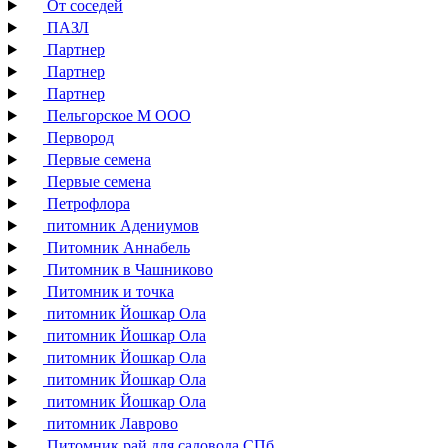
От соседей
ПАЗЛ
Партнер
Партнер
Партнер
Пельгорское М ООО
Первород
Первые семена
Первые семена
Петрофлора
питомник Адениумов
Питомник Аннабель
Питомник в Чашниково
Питомник и точка
питомник Йошкар Ола
питомник Йошкар Ола
питомник Йошкар Ола
питомник Йошкар Ола
питомник Йошкар Ола
питомник Лаврово
Питомник рай для садовода СПб