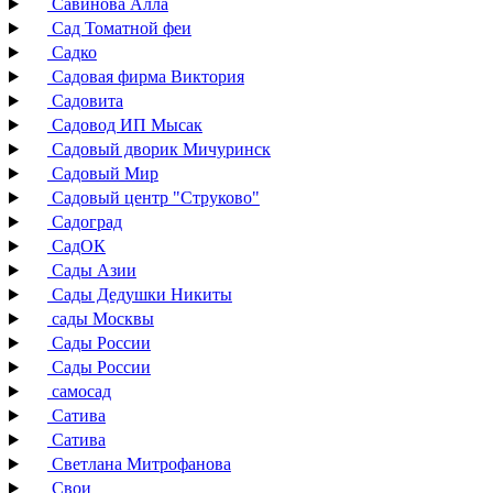
Савинова Алла
Сад Томатной феи
Садко
Садовая фирма Виктория
Садовита
Садовод ИП Мысак
Садовый дворик Мичуринск
Садовый Мир
Садовый центр "Струково"
Садоград
СадОК
Сады Азии
Сады Дедушки Никиты
сады Москвы
Сады России
Сады России
самосад
Сатива
Сатива
Светлана Митрофанова
Свои