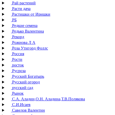
Рай растений
Расти дача
Растишки от Иришки
РБ
Редкие семена
Редько Валентина
Рекорд
Рожнова Л А
Роза Утигорд Фоллс
Россия
Рости
росток
Русроза
Русский Богатырь
Русский огород
русский сад
Рынок
С.А. Аладин,О.Н. Аладина,Т.В.Полякова
С.И.Исаев
Савелов Валентин