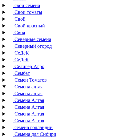
свои семена
Свои томаты
Свой
Свой красный
Своя
Северные семена
Северный огород
СеДеК
СеДеК
Селигер-Агро
Сембат
Семен Томатов
Семена алтая
Семена алтая
Семена Алтая
Семена Алтая
Семена Алтая
Семена Алтая
семена голландии
Семена для Сибири