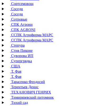
Сортсемовощ
Соседи
Соседи
Сотровые
СПК Агрони
СПК AGRONI
ССПК Агрофирма МАРС
ССПК Агрофирма МАРС
Степура
Стив Пиконе
Суворова ИП
Супергрядка
США
Т. Фая
Т. Фая
Тарасенко Феодосий
Терентьев Денис
ТЕХАНОВИЧ ГЕНРИХ
Тимирязевский питомник
Тихий сад