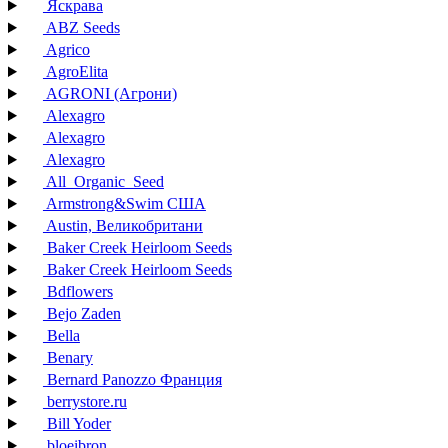
Яскрава
ABZ Seeds
Agrico
AgroElita
AGRONI (Агрони)
Alexagro
Alexagro
Alexagro
All_Organic_Seed
Armstrong&Swim США
Austin, Великобритани
Baker Creek Heirloom Seeds
Baker Creek Heirloom Seeds
Bdflowers
Bejo Zaden
Bella
Benary
Bernard Panozzo Франция
berrystore.ru
Bill Yoder
bloeibron