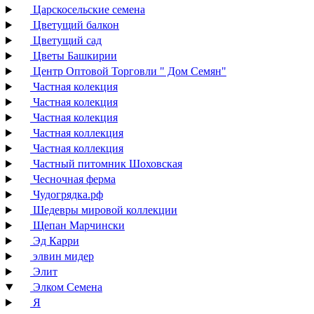
Царскосельские семена
Цветущий балкон
Цветущий сад
Цветы Башкирии
Центр Оптовой Торговли " Дом Семян"
Частная колекция
Частная колекция
Частная колекция
Частная коллекция
Частная коллекция
Частный питомник Шоховская
Чесночная ферма
Чудогрядка.рф
Шедевры мировой коллекции
Щепан Марчински
Эд Карри
элвин мидер
Элит
Элком Семена
Я