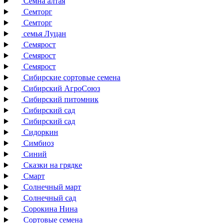
Семна алтая
Семторг
Семторг
семья Луцан
Семярост
Семярост
Семярост
Сибирские сортовые семена
Сибирский АгроСоюз
Сибирский питомник
Сибирский сад
Сибирский сад
Сидоркин
Симбиоз
Синий
Сказки на грядке
Смарт
Солнечный март
Солнечный сад
Сорокина Нина
Сортовые семена