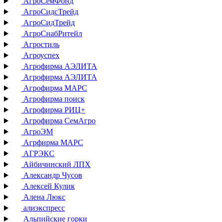
АгроСемФонд
АгроСидсТрейд
АгроСидТрейд
АгроСнабРитейл
Агростиль
Агроуспех
Агрофирма АЭЛИТА
Агрофирма АЭЛИТА
Агрофирма МАРС
Агрофирма поиск
Агрофирма РИЦ+
Агрофирма СемАгро
АгроЭМ
Агрфирма МАРС
АГРЭКС
Айбичинский ЛПХ
Александр Чусов
Алексей Кулик
Алена Люкс
алиэкспресс
Альпийские горки