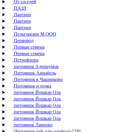
От соседей
ПАЗЛ
Партнер
Партнер
Партнер
Пельгорское М ООО
Первород
Первые семена
Первые семена
Петрофлора
питомник Адениумов
Питомник Аннабель
Питомник в Чашниково
Питомник и точка
питомник Йошкар Ола
питомник Йошкар Ола
питомник Йошкар Ола
питомник Йошкар Ола
питомник Йошкар Ола
питомник Лаврово
Питомник рай для садовода СПб