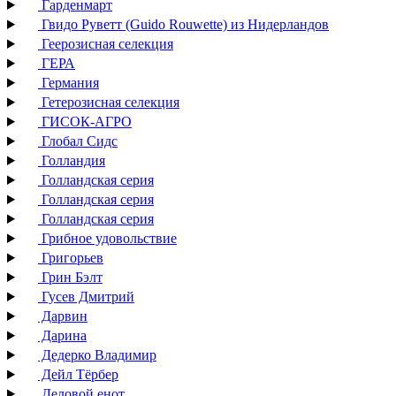
Гарденмарт
Гвидо Руветт (Guido Rouwette) из Нидерландов
Геерозисная селекция
ГЕРА
Германия
Гетерозисная селекция
ГИСОК-АГРО
Глобал Сидс
Голландия
Голландская серия
Голландская серия
Голландская серия
Грибное удовольствие
Григорьев
Грин Бэлт
Гусев Дмитрий
Дарвин
Дарина
Дедерко Владимир
Дейл Тёрбер
Деловой енот