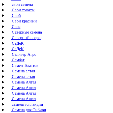
свои семена
Свои томаты
Свой
Свой красный
Своя
Северные семена
Северный огород
СеДеК
СеДеК
Селигер-Агро
Сембат
Семен Томатов
Семена алтая
Семена алтая
Семена Алтая
Семена Алтая
Семена Алтая
Семена Алтая
семена голландии
Семена для Сибири