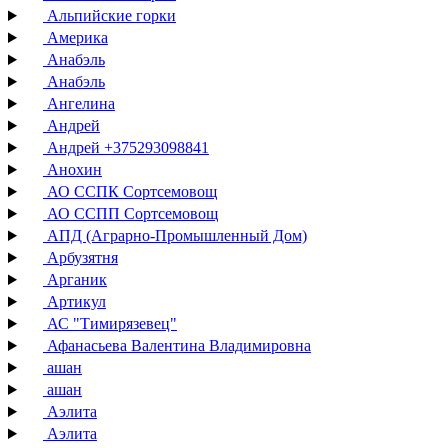
Альпийские горки
Америка
Анабэль
Анабэль
Ангелина
Андрей
Андрей +375293098841
Анохин
АО ССПК Сортсемовощ
АО ССПП Сортсемовощ
АПД (Аграрно-Промышленный Дом)
Арбузятня
Арганик
Артикул
АС "Тимирязевец"
Афанасьева Валентина Владимировна
ашан
ашан
Аэлита
Аэлита