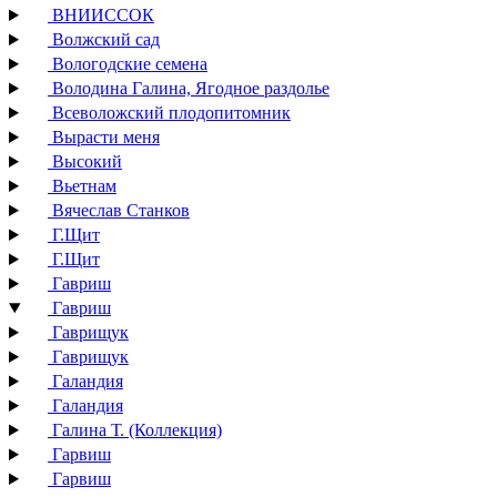
ВНИИССОК
Волжский сад
Вологодские семена
Володина Галина, Ягодное раздолье
Всеволожский плодопитомник
Вырасти меня
Высокий
Вьетнам
Вячеслав Станков
Г.Щит
Г.Щит
Гавриш
Гавриш
Гаврищук
Гаврищук
Галандия
Галандия
Галина Т. (Коллекция)
Гарвиш
Гарвиш