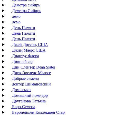
Деметра сибирь
Деметра Сибирь
демо
демо
День Памяти
День Памяти
День Памяти
Джеф Доусон, США
Джим Маерс США
Диантус Флора
Дивный сад
Дин Слейтер Dean Slater
Дирк Эвеленс Маарсе
Добрые семена
доктор Шимановский
Дом семян
Домашний помидор
Друганова Татьяна
Евро-Семена
Европейшен Коллекшен Стар