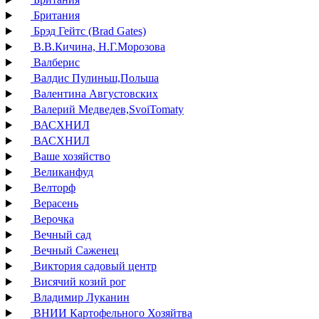
Британия
Брэд Гейтс (Brad Gates)
В.В.Кичина, Н.Г.Морозова
Валберис
Валдис Пулиньш,Польша
Валентина Августовских
Валерий Медведев,SvoiTomaty
ВАСХНИЛ
ВАСХНИЛ
Ваше хозяйство
Великанфуд
Велторф
Верасень
Верочка
Вечный сад
Вечный Саженец
Виктория садовый центр
Висячий козий рог
Владимир Луканин
ВНИИ Картофельного Хозяйтва