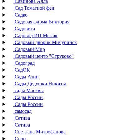
Савинова Алла
Сад Томатной феи
Садко
Садовая фирма Виктория
Садовита
Садовод ИП Мысак
Садовый дворик Мичуринск
Садовый Мир
Садовый центр "Струково"
Садоград
СадОК
Сады Азии
Сады Дедушки Никиты
сады Москвы
Сады России
Сады России
самосад
Сатива
Сатива
Светлана Митрофанова
Свои