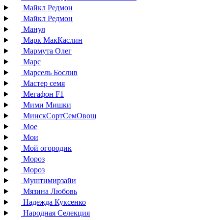
Майкл Редмон
Майкл Редмон
Манул
Марк МакКаслин
Мармута Олег
Марс
Марсель Бослив
Мастер семя
Мегафон F1
Мими Мишки
МинскСортСемОвощ
Мое
Мои
Мой огородик
Мороз
Мороз
Муштимирзайи
Мязина Любовь
Надежда Куксенко
Народная Селекция