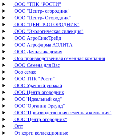
ООО "ТПК "РОСТИ"
ООО "Центр- огородник"
ООО "Центр- Огородник"
ООО "ЦЕНТР-ОГОРОДНИК"
ООО "Экологическая силекция"
ООО АгроСидсТрейд
ООО Агрофирма АЭЛИТА
ООО Дачная академия
Ооо производственная семенная компания
ООО Семена для Вас
Ооо семко
ООО ТПК "Рости"
ООО Удачный урожай
ООО Центр-огородник
ООО"Идеальный сад"
ООО"Органик Эраунд"
ООО"Производственная семенная компания"
ООО"Центр-огородник"
Опт
От корги коллекционные