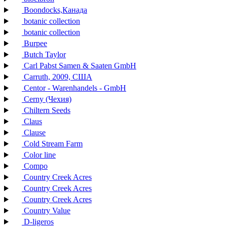
Boondocks,Канада
botanic collection
botanic collection
Burpee
Butch Taylor
Carl Pabst Samen & Saaten GmbH
Carruth, 2009, США
Centor - Warenhandels - GmbH
Cerny (Чехия)
Chiltern Seeds
Claus
Clause
Cold Stream Farm
Color line
Compo
Country Creek Acres
Country Creek Acres
Country Creek Acres
Country Value
D-ligeros