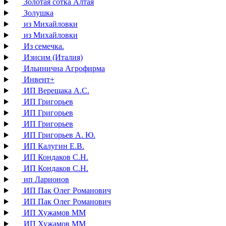
Золотая сотка Алтая
Золушка
из Михайловки
из Михайловки
Из семечка.
Изисим (Италия)
Ильинична Агрофирма
Инвент+
ИП Верещака А.С.
ИП Григорьев
ИП Григорьев
ИП Григорьев
ИП Григорьев А. Ю.
ИП Калугин Е.В.
ИП Кондаков С.Н.
ИП Кондаков С.Н.
ип Ларионов
ИП Пак Олег Романович
ИП Пак Олег Романович
ИП Хужамов ММ
ИП Хужамов ММ