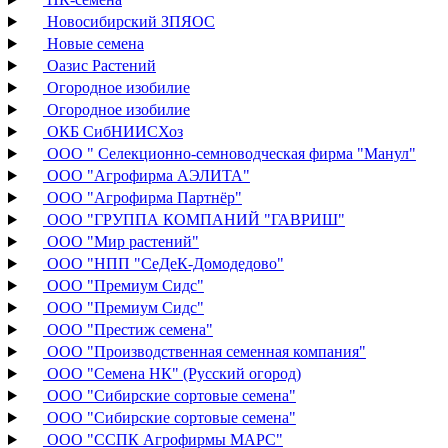
Новосибирский ЗПЯОС
Новые семена
Оазис Растений
Огородное изобилие
Огородное изобилие
ОКБ СибНИИСХоз
ООО " Селекционно-семноводческая фирма "Манул"
ООО "Агрофирма АЭЛИТА"
ООО "Агрофирма Партнёр"
ООО "ГРУППА КОМПАНИЙ "ГАВРИШ"
ООО "Мир растений"
ООО "НПП "СеДеК-Домодедово"
ООО "Премиум Сидс"
ООО "Премиум Сидс"
ООО "Престиж семена"
ООО "Производственная семенная компания"
ООО "Семена НК" (Русский огород)
ООО "Сибирские сортовые семена"
ООО "Сибирские сортовые семена"
ООО "ССПК Агрофирмы МАРС"