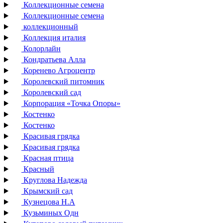
Коллекционные семена
Коллекционные семена
коллекционный
Коллекция италия
Колорлайн
Кондратьева Алла
Коренево Агроцентр
Королевский питомник
Королевский сад
Корпорация «Точка Опоры»
Костенко
Костенко
Красивая грядка
Красивая грядка
Красная птица
Красный
Круглова Надежда
Крымский сад
Кузнецова Н.А
Кузьминых Одн