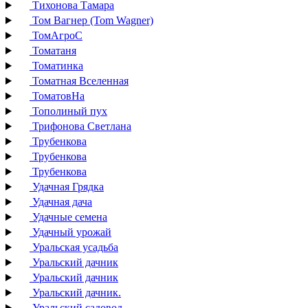
Тихонова Тамара
Том Вагнер (Tom Wagner)
ТомАгроС
Томатаня
Томатинка
Томатная Вселенная
ТоматовНа
Тополиный пух
Трифонова Светлана
Трубенкова
Трубенкова
Трубенкова
Удачная Грядка
Удачная дача
Удачные семена
Удачный урожай
Уральская усадьба
Уральский дачник
Уральский дачник
Уральский дачник.
Уральский садовод