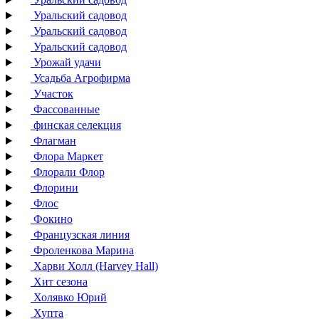
Уральский садовод
Уральский садовод
Уральский садовод
Урожай удачи
Усадьба Агрофирма
Участок
Фассованные
финская селекция
Флагман
Флора Маркет
Флорали Флор
Флорини
Флос
Фокино
Французская линия
Фроленкова Марина
Харви Холл (Harvey Hall)
Хит сезона
Холявко Юрий
Хупта