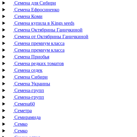
Семена для Сибири
Семена Ефросиненко
Семена Коми
Семена купила в Kings seeds
Семена Октябрины Ганичкиной
Семена от Октябрины Ганичкиной
Семена премиум класса
Семена премиум класса
Семена Приобья
Семена редких томатов
Семена седек
Семена Сибири
Семена Украины
Семена-групп
Семена-групп
Семена60
Семетра
Семирамида
Семко
Семко