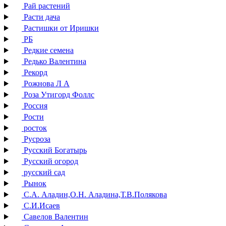
Рай растений
Расти дача
Растишки от Иришки
РБ
Редкие семена
Редько Валентина
Рекорд
Рожнова Л А
Роза Утигорд Фоллс
Россия
Рости
росток
Русроза
Русский Богатырь
Русский огород
русский сад
Рынок
С.А. Аладин,О.Н. Аладина,Т.В.Полякова
С.И.Исаев
Савелов Валентин