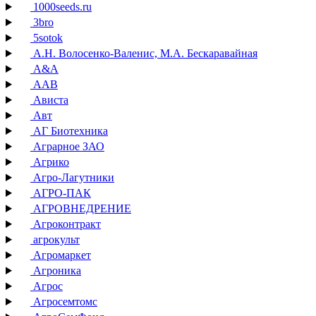
1000seeds.ru
3bro
5sotok
А.Н. Волосенко-Валенис, М.А. Бескаравайная
А&А
ААВ
Ависта
Авт
АГ Биотехника
Аграрное ЗАО
Агрико
Агро-Лагутники
АГРО-ПАК
АГРОВНЕДРЕНИЕ
Агроконтракт
агрокульт
Агромаркет
Агроника
Агрос
Агросемтомс