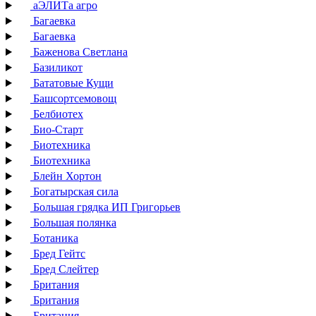
аЭЛИТа агро
Багаевка
Багаевка
Баженова Светлана
Базиликот
Бататовые Кущи
Башсортсемовощ
Белбиотех
Био-Старт
Биотехника
Биотехника
Блейн Хортон
Богатырская сила
Большая грядка ИП Григорьев
Большая полянка
Ботаника
Бред Гейтс
Бред Слейтер
Британия
Британия
Британия