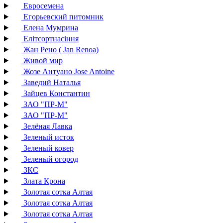
Евросемена
Егорьевский питомник
Елена Мумрина
Елітсортнасіння
Жан Рено ( Jan Renoa)
Живой мир
Жозе Антуано Jose Antoine
Заведий Наталья
Зайцев Константин
ЗАО "ПР-М"
ЗАО "ПР-М"
Зелёная Лавка
Зеленый исток
Зеленый ковер
Зеленый огород
ЗКС
Злата Крона
Золотая сотка Алтая
Золотая сотка Алтая
Золотая сотка Алтая