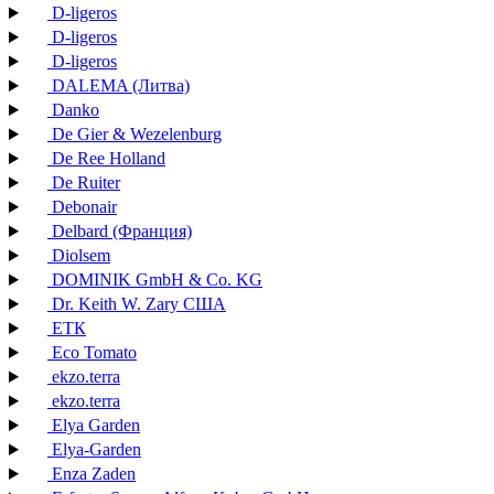
D-ligeros
D-ligeros
D-ligeros
DALEMA (Литва)
Danko
De Gier & Wezelenburg
De Ree Holland
De Ruiter
Debonair
Delbard (Франция)
Diolsem
DOMINIK GmbH & Co. KG
Dr. Keith W. Zary США
EТК
Eco Tomato
ekzo.terra
ekzo.terra
Elya Garden
Elya-Garden
Enza Zaden