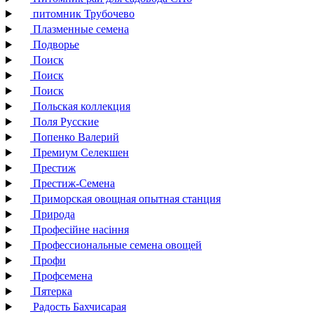
питомник Трубочево
Плазменные семена
Подворье
Поиск
Поиск
Поиск
Польская коллекция
Поля Русские
Попенко Валерий
Премиум Селекшен
Престиж
Престиж-Семена
Приморская овощная опытная станция
Природа
Професійне насіння
Профессиональные семена овощей
Профи
Профсемена
Пятерка
Радость Бахчисарая