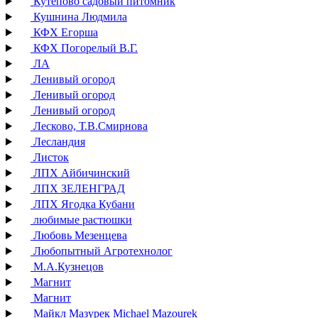
Кутепово садовый питомник
Кушнина Людмила
КФХ Егорша
КФХ Погорелый В.Г.
ЛА
Ленивый огород
Ленивый огород
Ленивый огород
Лесково, Т.В.Смирнова
Лесландия
Листок
ЛПХ Айбичинский
ЛПХ ЗЕЛЕНГРАД
ЛПХ Ягодка Кубани
любимые растюшки
Любовь Мезенцева
Любопытный Агротехнолог
М.А.Кузнецов
Магнит
Магнит
Майкл Мазурек Michael Mazourek