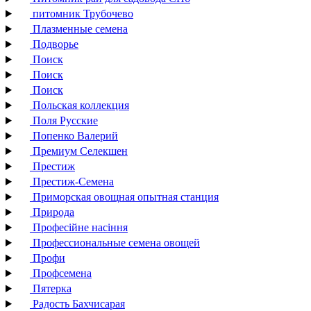
питомник Трубочево
Плазменные семена
Подворье
Поиск
Поиск
Поиск
Польская коллекция
Поля Русские
Попенко Валерий
Премиум Селекшен
Престиж
Престиж-Семена
Приморская овощная опытная станция
Природа
Професійне насіння
Профессиональные семена овощей
Профи
Профсемена
Пятерка
Радость Бахчисарая