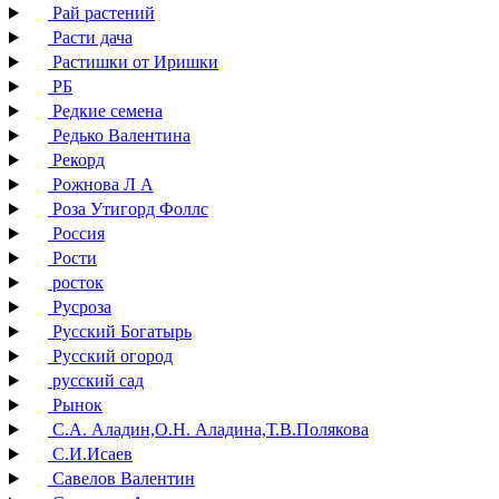
Рай растений
Расти дача
Растишки от Иришки
РБ
Редкие семена
Редько Валентина
Рекорд
Рожнова Л А
Роза Утигорд Фоллс
Россия
Рости
росток
Русроза
Русский Богатырь
Русский огород
русский сад
Рынок
С.А. Аладин,О.Н. Аладина,Т.В.Полякова
С.И.Исаев
Савелов Валентин