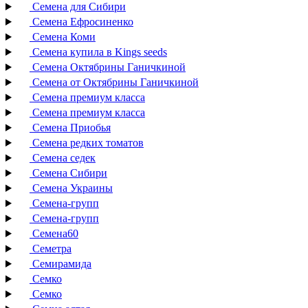
Семена для Сибири
Семена Ефросиненко
Семена Коми
Семена купила в Kings seeds
Семена Октябрины Ганичкиной
Семена от Октябрины Ганичкиной
Семена премиум класса
Семена премиум класса
Семена Приобья
Семена редких томатов
Семена седек
Семена Сибири
Семена Украины
Семена-групп
Семена-групп
Семена60
Семетра
Семирамида
Семко
Семко