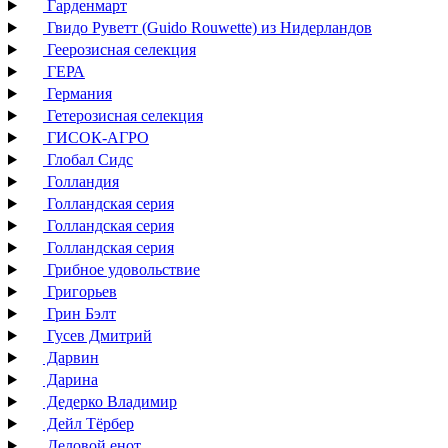
Гарденмарт
Гвидо Руветт (Guido Rouwette) из Нидерландов
Геерозисная селекция
ГЕРА
Германия
Гетерозисная селекция
ГИСОК-АГРО
Глобал Сидс
Голландия
Голландская серия
Голландская серия
Голландская серия
Грибное удовольствие
Григорьев
Грин Бэлт
Гусев Дмитрий
Дарвин
Дарина
Дедерко Владимир
Дейл Тёрбер
Деловой енот