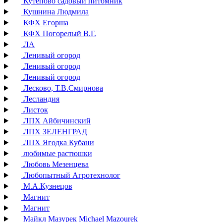
Кутепово садовый питомник
Кушнина Людмила
КФХ Егорша
КФХ Погорелый В.Г.
ЛА
Ленивый огород
Ленивый огород
Ленивый огород
Лесково, Т.В.Смирнова
Лесландия
Листок
ЛПХ Айбичинский
ЛПХ ЗЕЛЕНГРАД
ЛПХ Ягодка Кубани
любимые растюшки
Любовь Мезенцева
Любопытный Агротехнолог
М.А.Кузнецов
Магнит
Магнит
Майкл Мазурек Michael Mazourek