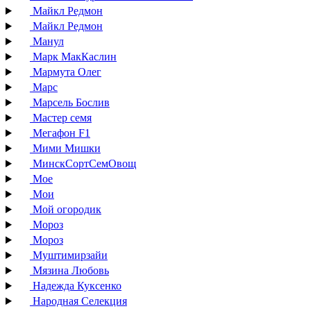
Майкл Редмон
Майкл Редмон
Манул
Марк МакКаслин
Мармута Олег
Марс
Марсель Бослив
Мастер семя
Мегафон F1
Мими Мишки
МинскСортСемОвощ
Мое
Мои
Мой огородик
Мороз
Мороз
Муштимирзайи
Мязина Любовь
Надежда Куксенко
Народная Селекция