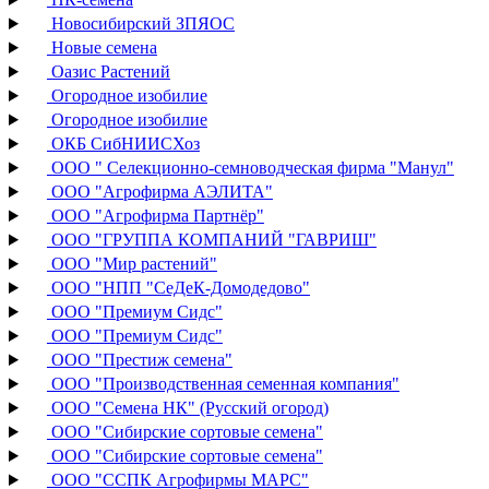
Новосибирский ЗПЯОС
Новые семена
Оазис Растений
Огородное изобилие
Огородное изобилие
ОКБ СибНИИСХоз
ООО " Селекционно-семноводческая фирма "Манул"
ООО "Агрофирма АЭЛИТА"
ООО "Агрофирма Партнёр"
ООО "ГРУППА КОМПАНИЙ "ГАВРИШ"
ООО "Мир растений"
ООО "НПП "СеДеК-Домодедово"
ООО "Премиум Сидс"
ООО "Премиум Сидс"
ООО "Престиж семена"
ООО "Производственная семенная компания"
ООО "Семена НК" (Русский огород)
ООО "Сибирские сортовые семена"
ООО "Сибирские сортовые семена"
ООО "ССПК Агрофирмы МАРС"