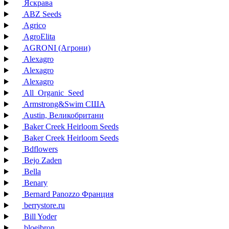
Яскрава
ABZ Seeds
Agrico
AgroElita
AGRONI (Агрони)
Alexagro
Alexagro
Alexagro
All_Organic_Seed
Armstrong&Swim США
Austin, Великобритани
Baker Creek Heirloom Seeds
Baker Creek Heirloom Seeds
Bdflowers
Bejo Zaden
Bella
Benary
Bernard Panozzo Франция
berrystore.ru
Bill Yoder
bloeibron