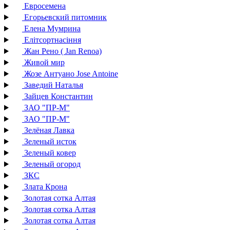
Евросемена
Егорьевский питомник
Елена Мумрина
Елітсортнасіння
Жан Рено ( Jan Renoa)
Живой мир
Жозе Антуано Jose Antoine
Заведий Наталья
Зайцев Константин
ЗАО "ПР-М"
ЗАО "ПР-М"
Зелёная Лавка
Зеленый исток
Зеленый ковер
Зеленый огород
ЗКС
Злата Крона
Золотая сотка Алтая
Золотая сотка Алтая
Золотая сотка Алтая