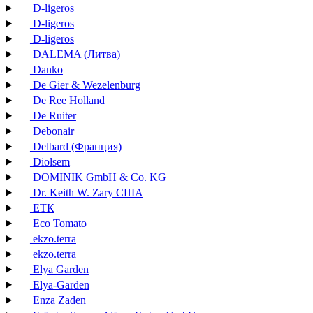
D-ligeros
D-ligeros
D-ligeros
DALEMA (Литва)
Danko
De Gier & Wezelenburg
De Ree Holland
De Ruiter
Debonair
Delbard (Франция)
Diolsem
DOMINIK GmbH & Co. KG
Dr. Keith W. Zary США
EТК
Eco Tomato
ekzo.terra
ekzo.terra
Elya Garden
Elya-Garden
Enza Zaden