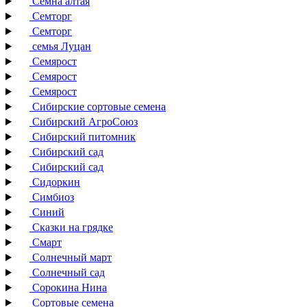
Семна алтая
Семторг
Семторг
семья Луцан
Семярост
Семярост
Семярост
Сибирские сортовые семена
Сибирский АгроСоюз
Сибирский питомник
Сибирский сад
Сибирский сад
Сидоркин
Симбиоз
Синий
Сказки на грядке
Смарт
Солнечный март
Солнечный сад
Сорокина Нина
Сортовые семена