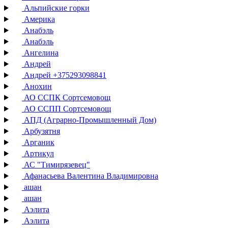
Альпийские горки
Америка
Анабэль
Анабэль
Ангелина
Андрей
Андрей +375293098841
Анохин
АО ССПК Сортсемовощ
АО ССПП Сортсемовощ
АПД (Аграрно-Промышленный Дом)
Арбузятня
Арганик
Артикул
АС "Тимирязевец"
Афанасьева Валентина Владимировна
ашан
ашан
Аэлита
Аэлита