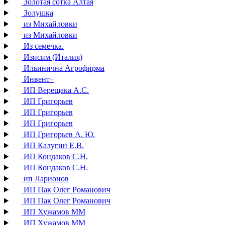
Золотая сотка Алтая
Золушка
из Михайловки
из Михайловки
Из семечка.
Изисим (Италия)
Ильинична Агрофирма
Инвент+
ИП Верещака А.С.
ИП Григорьев
ИП Григорьев
ИП Григорьев
ИП Григорьев А. Ю.
ИП Калугин Е.В.
ИП Кондаков С.Н.
ИП Кондаков С.Н.
ип Ларионов
ИП Пак Олег Романович
ИП Пак Олег Романович
ИП Хужамов ММ
ИП Хужамов ММ