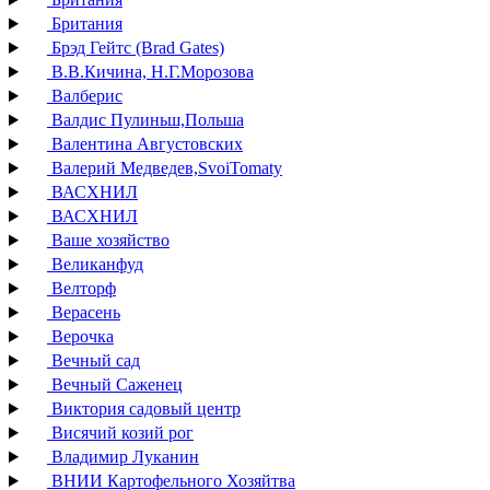
Британия
Брэд Гейтс (Brad Gates)
В.В.Кичина, Н.Г.Морозова
Валберис
Валдис Пулиньш,Польша
Валентина Августовских
Валерий Медведев,SvoiTomaty
ВАСХНИЛ
ВАСХНИЛ
Ваше хозяйство
Великанфуд
Велторф
Верасень
Верочка
Вечный сад
Вечный Саженец
Виктория садовый центр
Висячий козий рог
Владимир Луканин
ВНИИ Картофельного Хозяйтва