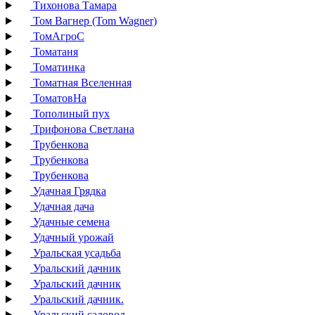
Тихонова Тамара
Том Вагнер (Tom Wagner)
ТомАгроС
Томатаня
Томатинка
Томатная Вселенная
ТоматовНа
Тополиный пух
Трифонова Светлана
Трубенкова
Трубенкова
Трубенкова
Удачная Грядка
Удачная дача
Удачные семена
Удачный урожай
Уральская усадьба
Уральский дачник
Уральский дачник
Уральский дачник.
Уральский садовод