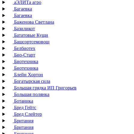
аЭЛИТа агро
Багаевка
Багаевка
Баженова Светлана
Базиликот
Бататовые Кущи
Башсортсемовощ
Белбиотех
Био-Старт
Биотехника
Биотехника
Блейн Хортон
Богатырская сила
Большая грядка ИП Григорьев
Большая полянка
Ботаника
Бред Гейтс
Бред Слейтер
Британия
Британия
Британия