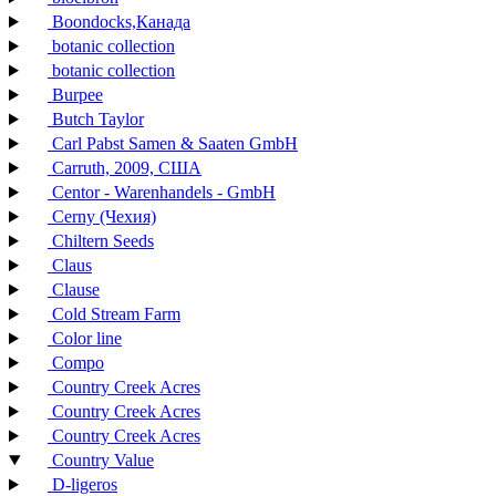
Boondocks,Канада
botanic collection
botanic collection
Burpee
Butch Taylor
Carl Pabst Samen & Saaten GmbH
Carruth, 2009, США
Centor - Warenhandels - GmbH
Cerny (Чехия)
Chiltern Seeds
Claus
Clause
Cold Stream Farm
Color line
Compo
Country Creek Acres
Country Creek Acres
Country Creek Acres
Country Value
D-ligeros