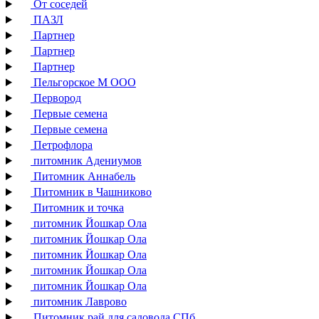
От соседей
ПАЗЛ
Партнер
Партнер
Партнер
Пельгорское М ООО
Первород
Первые семена
Первые семена
Петрофлора
питомник Адениумов
Питомник Аннабель
Питомник в Чашниково
Питомник и точка
питомник Йошкар Ола
питомник Йошкар Ола
питомник Йошкар Ола
питомник Йошкар Ола
питомник Йошкар Ола
питомник Лаврово
Питомник рай для садовода СПб