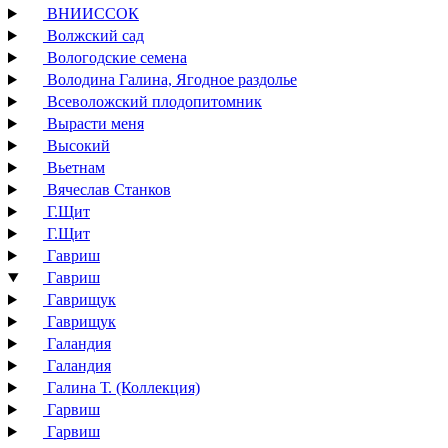
ВНИИССОК
Волжский сад
Вологодские семена
Володина Галина, Ягодное раздолье
Всеволожский плодопитомник
Вырасти меня
Высокий
Вьетнам
Вячеслав Станков
Г.Щит
Г.Щит
Гавриш
Гавриш
Гаврищук
Гаврищук
Галандия
Галандия
Галина Т. (Коллекция)
Гарвиш
Гарвиш