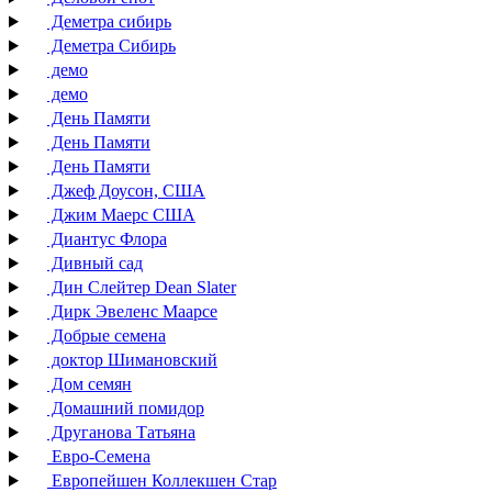
Деметра сибирь
Деметра Сибирь
демо
демо
День Памяти
День Памяти
День Памяти
Джеф Доусон, США
Джим Маерс США
Диантус Флора
Дивный сад
Дин Слейтер Dean Slater
Дирк Эвеленс Маарсе
Добрые семена
доктор Шимановский
Дом семян
Домашний помидор
Друганова Татьяна
Евро-Семена
Европейшен Коллекшен Стар