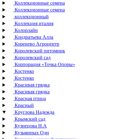
Коллекционные семена
Коллекционные семена
коллекционный
Коллекция италия
Колорлайн
Кондратьева Алла
Коренево Агроцентр
Королевский питомник
Королевский сад
Корпорация «Точка Опоры»
Костенко
Костенко
Красивая грядка
Красивая грядка
Красная птица
Красный
Круглова Надежда
Крымский сад
Кузнецова Н.А
Кузьминых Одн