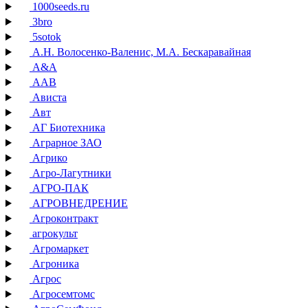
1000seeds.ru
3bro
5sotok
А.Н. Волосенко-Валенис, М.А. Бескаравайная
А&А
ААВ
Ависта
Авт
АГ Биотехника
Аграрное ЗАО
Агрико
Агро-Лагутники
АГРО-ПАК
АГРОВНЕДРЕНИЕ
Агроконтракт
агрокульт
Агромаркет
Агроника
Агрос
Агросемтомс