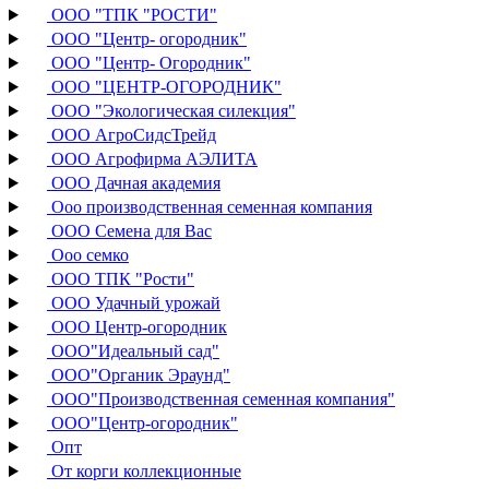
ООО "ТПК "РОСТИ"
ООО "Центр- огородник"
ООО "Центр- Огородник"
ООО "ЦЕНТР-ОГОРОДНИК"
ООО "Экологическая силекция"
ООО АгроСидсТрейд
ООО Агрофирма АЭЛИТА
ООО Дачная академия
Ооо производственная семенная компания
ООО Семена для Вас
Ооо семко
ООО ТПК "Рости"
ООО Удачный урожай
ООО Центр-огородник
ООО"Идеальный сад"
ООО"Органик Эраунд"
ООО"Производственная семенная компания"
ООО"Центр-огородник"
Опт
От корги коллекционные