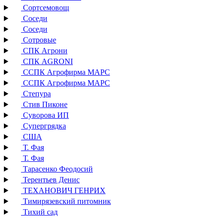
Сортсемовощ
Соседи
Соседи
Сотровые
СПК Агрони
СПК AGRONI
ССПК Агрофирма МАРС
ССПК Агрофирма МАРС
Степура
Стив Пиконе
Суворова ИП
Супергрядка
США
Т. Фая
Т. Фая
Тарасенко Феодосий
Терентьев Денис
ТЕХАНОВИЧ ГЕНРИХ
Тимирязевский питомник
Тихий сад