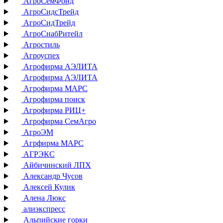
АгроСемФонд
АгроСидсТрейд
АгроСидТрейд
АгроСнабРитейл
Агростиль
Агроуспех
Агрофирма АЭЛИТА
Агрофирма АЭЛИТА
Агрофирма МАРС
Агрофирма поиск
Агрофирма РИЦ+
Агрофирма СемАгро
АгроЭМ
Агрфирма МАРС
АГРЭКС
Айбичинский ЛПХ
Александр Чусов
Алексей Кулик
Алена Люкс
алиэкспресс
Альпийские горки