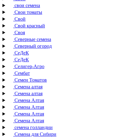
свои семена
Свои томаты
Свой
Свой красный
Своя
Северные семена
Северный огород
СеДеК
СеДеК
Селигер-Агро
Сембат
Семен Томатов
Семена алтая
Семена алтая
Семена Алтая
Семена Алтая
Семена Алтая
Семена Алтая
семена голландии
Семена для Сибири