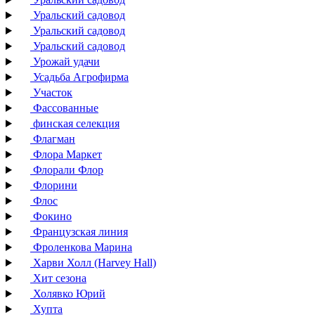
Уральский садовод
Уральский садовод
Уральский садовод
Урожай удачи
Усадьба Агрофирма
Участок
Фассованные
финская селекция
Флагман
Флора Маркет
Флорали Флор
Флорини
Флос
Фокино
Французская линия
Фроленкова Марина
Харви Холл (Harvey Hall)
Хит сезона
Холявко Юрий
Хупта