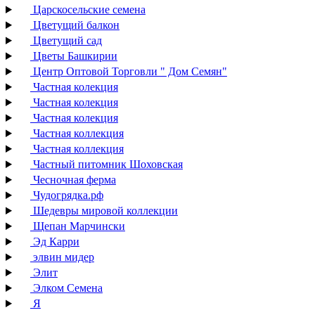
Царскосельские семена
Цветущий балкон
Цветущий сад
Цветы Башкирии
Центр Оптовой Торговли " Дом Семян"
Частная колекция
Частная колекция
Частная колекция
Частная коллекция
Частная коллекция
Частный питомник Шоховская
Чесночная ферма
Чудогрядка.рф
Шедевры мировой коллекции
Щепан Марчински
Эд Карри
элвин мидер
Элит
Элком Семена
Я