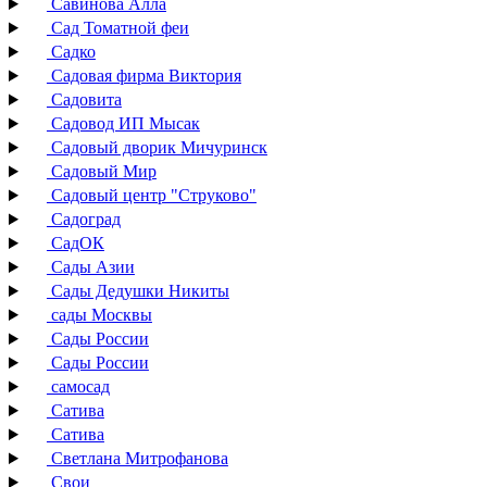
Савинова Алла
Сад Томатной феи
Садко
Садовая фирма Виктория
Садовита
Садовод ИП Мысак
Садовый дворик Мичуринск
Садовый Мир
Садовый центр "Струково"
Садоград
СадОК
Сады Азии
Сады Дедушки Никиты
сады Москвы
Сады России
Сады России
самосад
Сатива
Сатива
Светлана Митрофанова
Свои