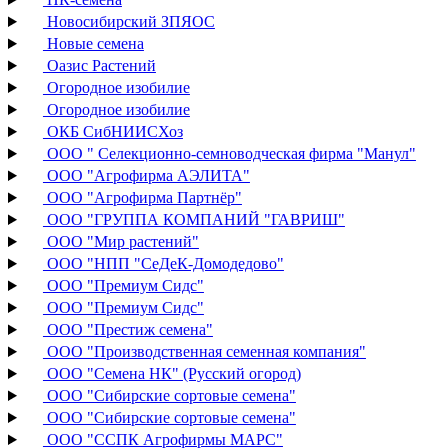
Новосибирский ЗПЯОС
Новые семена
Оазис Растений
Огородное изобилие
Огородное изобилие
ОКБ СибНИИСХоз
ООО " Селекционно-семноводческая фирма "Манул"
ООО "Агрофирма АЭЛИТА"
ООО "Агрофирма Партнёр"
ООО "ГРУППА КОМПАНИЙ "ГАВРИШ"
ООО "Мир растений"
ООО "НПП "СеДеК-Домодедово"
ООО "Премиум Сидс"
ООО "Премиум Сидс"
ООО "Престиж семена"
ООО "Производственная семенная компания"
ООО "Семена НК" (Русский огород)
ООО "Сибирские сортовые семена"
ООО "Сибирские сортовые семена"
ООО "ССПК Агрофирмы МАРС"