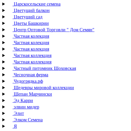
Царскосельские семена
Цветущий балкон
Цветущий сад
Цветы Башкирии
Центр Оптовой Торговли " Дом Семян"
Частная колекция
Частная колекция
Частная колекция
Частная коллекция
Частная коллекция
Частный питомник Шоховская
Чесночная ферма
Чудогрядка.рф
Шедевры мировой коллекции
Щепан Марчински
Эд Карри
элвин мидер
Элит
Элком Семена
Я