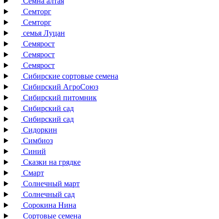
Семна алтая
Семторг
Семторг
семья Луцан
Семярост
Семярост
Семярост
Сибирские сортовые семена
Сибирский АгроСоюз
Сибирский питомник
Сибирский сад
Сибирский сад
Сидоркин
Симбиоз
Синий
Сказки на грядке
Смарт
Солнечный март
Солнечный сад
Сорокина Нина
Сортовые семена