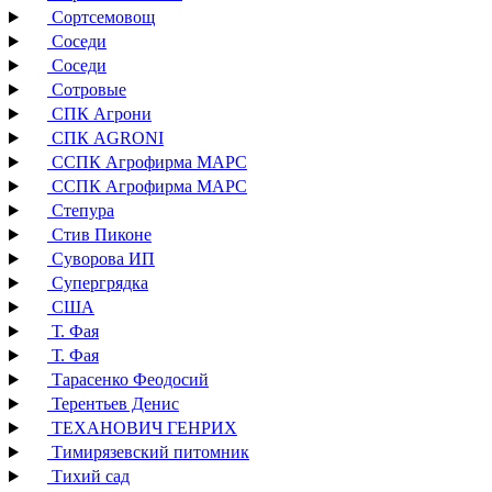
Сортсемовощ
Соседи
Соседи
Сотровые
СПК Агрони
СПК AGRONI
ССПК Агрофирма МАРС
ССПК Агрофирма МАРС
Степура
Стив Пиконе
Суворова ИП
Супергрядка
США
Т. Фая
Т. Фая
Тарасенко Феодосий
Терентьев Денис
ТЕХАНОВИЧ ГЕНРИХ
Тимирязевский питомник
Тихий сад