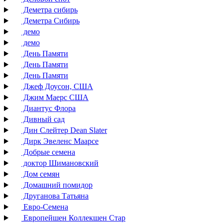
Деметра сибирь
Деметра Сибирь
демо
демо
День Памяти
День Памяти
День Памяти
Джеф Доусон, США
Джим Маерс США
Диантус Флора
Дивный сад
Дин Слейтер Dean Slater
Дирк Эвеленс Маарсе
Добрые семена
доктор Шимановский
Дом семян
Домашний помидор
Друганова Татьяна
Евро-Семена
Европейшен Коллекшен Стар