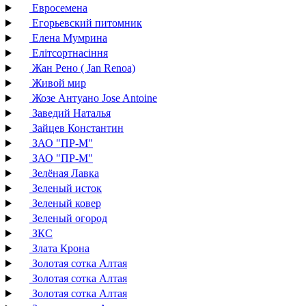
Евросемена
Егорьевский питомник
Елена Мумрина
Елітсортнасіння
Жан Рено ( Jan Renoa)
Живой мир
Жозе Антуано Jose Antoine
Заведий Наталья
Зайцев Константин
ЗАО "ПР-М"
ЗАО "ПР-М"
Зелёная Лавка
Зеленый исток
Зеленый ковер
Зеленый огород
ЗКС
Злата Крона
Золотая сотка Алтая
Золотая сотка Алтая
Золотая сотка Алтая