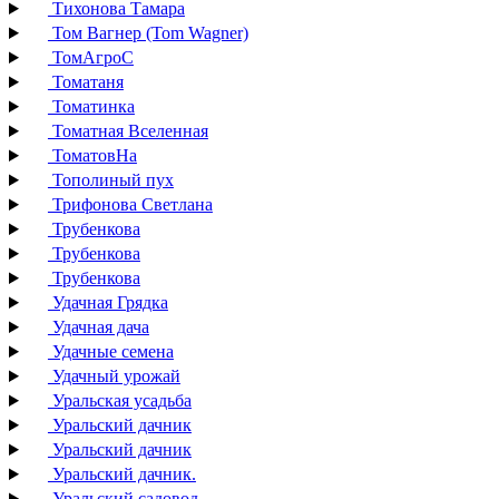
Тихонова Тамара
Том Вагнер (Tom Wagner)
ТомАгроС
Томатаня
Томатинка
Томатная Вселенная
ТоматовНа
Тополиный пух
Трифонова Светлана
Трубенкова
Трубенкова
Трубенкова
Удачная Грядка
Удачная дача
Удачные семена
Удачный урожай
Уральская усадьба
Уральский дачник
Уральский дачник
Уральский дачник.
Уральский садовод