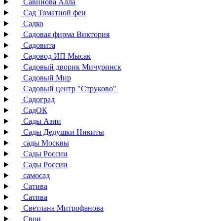
Савинова Алла
Сад Томатной феи
Садко
Садовая фирма Виктория
Садовита
Садовод ИП Мысак
Садовый дворик Мичуринск
Садовый Мир
Садовый центр "Струково"
Садоград
СадОК
Сады Азии
Сады Дедушки Никиты
сады Москвы
Сады России
Сады России
самосад
Сатива
Сатива
Светлана Митрофанова
Свои