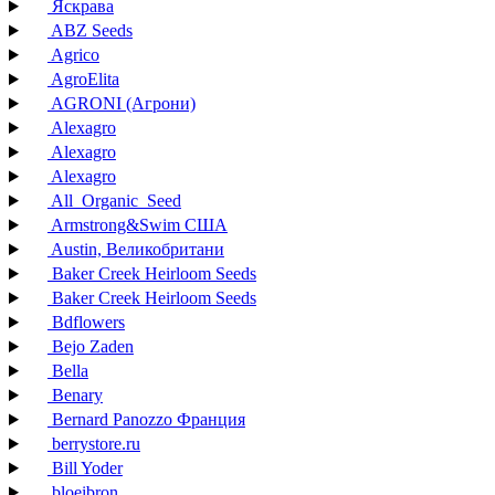
Яскрава
ABZ Seeds
Agrico
AgroElita
AGRONI (Агрони)
Alexagro
Alexagro
Alexagro
All_Organic_Seed
Armstrong&Swim США
Austin, Великобритани
Baker Creek Heirloom Seeds
Baker Creek Heirloom Seeds
Bdflowers
Bejo Zaden
Bella
Benary
Bernard Panozzo Франция
berrystore.ru
Bill Yoder
bloeibron