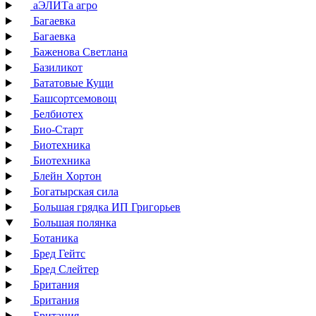
аЭЛИТа агро
Багаевка
Багаевка
Баженова Светлана
Базиликот
Бататовые Кущи
Башсортсемовощ
Белбиотех
Био-Старт
Биотехника
Биотехника
Блейн Хортон
Богатырская сила
Большая грядка ИП Григорьев
Большая полянка
Ботаника
Бред Гейтс
Бред Слейтер
Британия
Британия
Британия