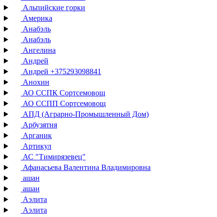
Альпийские горки
Америка
Анабэль
Анабэль
Ангелина
Андрей
Андрей +375293098841
Анохин
АО ССПК Сортсемовощ
АО ССПП Сортсемовощ
АПД (Аграрно-Промышленный Дом)
Арбузятня
Арганик
Артикул
АС "Тимирязевец"
Афанасьева Валентина Владимировна
ашан
ашан
Аэлита
Аэлита