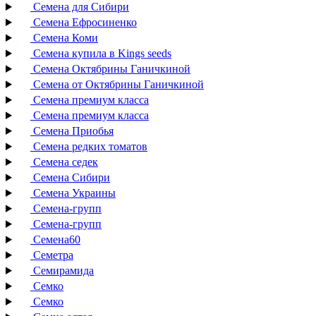
Семена для Сибири
Семена Ефросиненко
Семена Коми
Семена купила в Kings seeds
Семена Октябрины Ганичкиной
Семена от Октябрины Ганичкиной
Семена премиум класса
Семена премиум класса
Семена Приобья
Семена редких томатов
Семена седек
Семена Сибири
Семена Украины
Семена-групп
Семена-групп
Семена60
Семетра
Семирамида
Семко
Семко