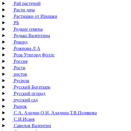
Рай растений
Расти дача
Растишки от Иришки
РБ
Редкие семена
Редько Валентина
Рекорд
Рожнова Л А
Роза Утигорд Фоллс
Россия
Рости
росток
Русроза
Русский Богатырь
Русский огород
русский сад
Рынок
С.А. Аладин,О.Н. Аладина,Т.В.Полякова
С.И.Исаев
Савелов Валентин