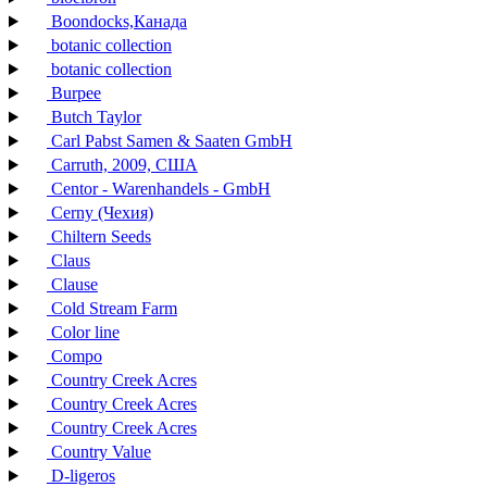
Boondocks,Канада
botanic collection
botanic collection
Burpee
Butch Taylor
Carl Pabst Samen & Saaten GmbH
Carruth, 2009, США
Centor - Warenhandels - GmbH
Cerny (Чехия)
Chiltern Seeds
Claus
Clause
Cold Stream Farm
Color line
Compo
Country Creek Acres
Country Creek Acres
Country Creek Acres
Country Value
D-ligeros