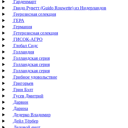
Гарденмарт
Гвидо Руветт (Guido Rouwette) из Нидерландов
Геерозисная селекция
ГЕРА
Германия
Гетерозисная селекция
ГИСОК-АГРО
Глобал Сидс
Голландия
Голландская серия
Голландская серия
Голландская серия
Грибное удовольствие
Григорьев
Грин Бэлт
Гусев Дмитрий
Дарвин
Дарина
Дедерко Владимир
Дейл Тёрбер
Деловой енот