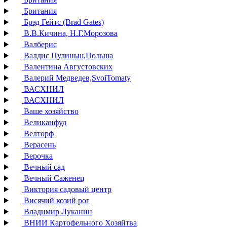
Британия
Брэд Гейтс (Brad Gates)
В.В.Кичина, Н.Г.Морозова
Валберис
Валдис Пулиньш,Польша
Валентина Августовских
Валерий Медведев,SvoiTomaty
ВАСХНИЛ
ВАСХНИЛ
Ваше хозяйство
Великанфуд
Велторф
Верасень
Верочка
Вечный сад
Вечный Саженец
Виктория садовый центр
Висячий козий рог
Владимир Луканин
ВНИИ Картофельного Хозяйтва