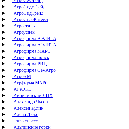
АгроСемФонд
АгроСидсТрейд
АгроСидТрейд
АгроСнабРитейл
Агростиль
Агроуспех
Агрофирма АЭЛИТА
Агрофирма АЭЛИТА
Агрофирма МАРС
Агрофирма поиск
Агрофирма РИЦ+
Агрофирма СемАгро
АгроЭМ
Агрфирма МАРС
АГРЭКС
Айбичинский ЛПХ
Александр Чусов
Алексей Кулик
Алена Люкс
алиэкспресс
Альпийские горки