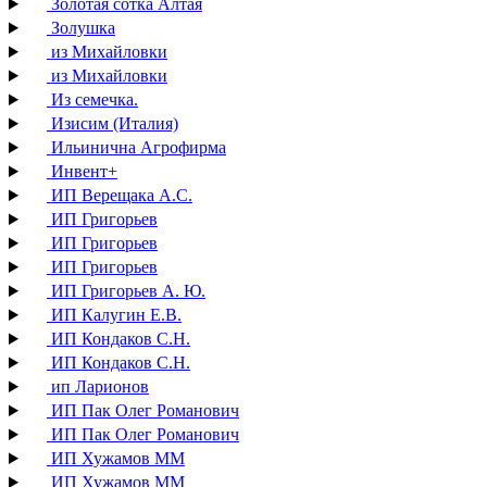
Золотая сотка Алтая
Золушка
из Михайловки
из Михайловки
Из семечка.
Изисим (Италия)
Ильинична Агрофирма
Инвент+
ИП Верещака А.С.
ИП Григорьев
ИП Григорьев
ИП Григорьев
ИП Григорьев А. Ю.
ИП Калугин Е.В.
ИП Кондаков С.Н.
ИП Кондаков С.Н.
ип Ларионов
ИП Пак Олег Романович
ИП Пак Олег Романович
ИП Хужамов ММ
ИП Хужамов ММ