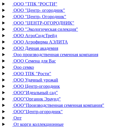
ООО "ТПК "РОСТИ"
ООО "Центр- огородник"
ООО "Центр- Огородник"
ООО "ЦЕНТР-ОГОРОДНИК"
ООО "Экологическая силекция"
ООО АгроСидсТрейд
ООО Агрофирма АЭЛИТА
ООО Дачная академия
Ооо производственная семенная компания
ООО Семена для Вас
Ооо семко
ООО ТПК "Рости"
ООО Удачный урожай
ООО Центр-огородник
ООО"Идеальный сад"
ООО"Органик Эраунд"
ООО"Производственная семенная компания"
ООО"Центр-огородник"
Опт
От корги коллекционные