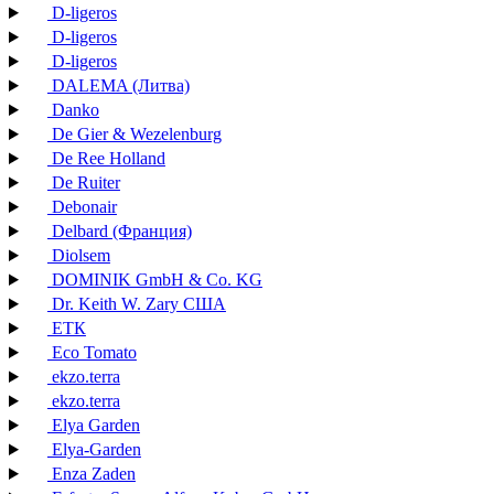
D-ligeros
D-ligeros
D-ligeros
DALEMA (Литва)
Danko
De Gier & Wezelenburg
De Ree Holland
De Ruiter
Debonair
Delbard (Франция)
Diolsem
DOMINIK GmbH & Co. KG
Dr. Keith W. Zary США
EТК
Eco Tomato
ekzo.terra
ekzo.terra
Elya Garden
Elya-Garden
Enza Zaden