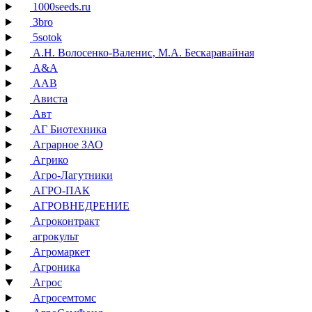
1000seeds.ru
3bro
5sotok
А.Н. Волосенко-Валенис, М.А. Бескаравайная
А&А
ААВ
Ависта
Авт
АГ Биотехника
Аграрное ЗАО
Агрико
Агро-Лагутники
АГРО-ПАК
АГРОВНЕДРЕНИЕ
Агроконтракт
агрокульт
Агромаркет
Агроника
Агрос
Агросемтомс