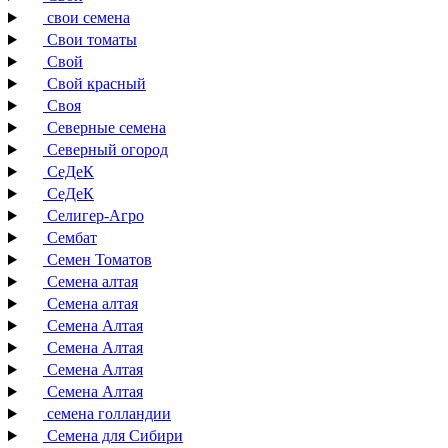
свои семена
Свои томаты
Свой
Свой красный
Своя
Северные семена
Северный огород
СеДеК
СеДеК
Селигер-Агро
Сембат
Семен Томатов
Семена алтая
Семена алтая
Семена Алтая
Семена Алтая
Семена Алтая
Семена Алтая
семена голландии
Семена для Сибири