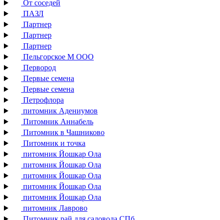
От соседей
ПАЗЛ
Партнер
Партнер
Партнер
Пельгорское М ООО
Первород
Первые семена
Первые семена
Петрофлора
питомник Адениумов
Питомник Аннабель
Питомник в Чашниково
Питомник и точка
питомник Йошкар Ола
питомник Йошкар Ола
питомник Йошкар Ола
питомник Йошкар Ола
питомник Йошкар Ола
питомник Лаврово
Питомник рай для садовода СПб