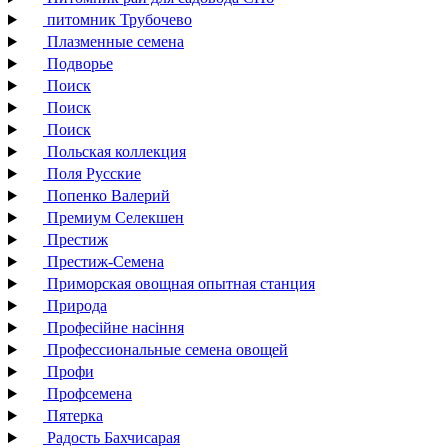
питомник Трубочево
Плазменные семена
Подворье
Поиск
Поиск
Поиск
Польская коллекция
Поля Русские
Попенко Валерий
Премиум Селекшен
Престиж
Престиж-Семена
Приморская овощная опытная станция
Природа
Професійне насіння
Профессиональные семена овощей
Профи
Профсемена
Пятерка
Радость Бахчисарая