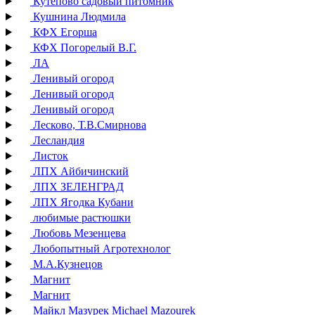
Кутепово садовый питомник
Кушнина Людмила
КФХ Егорша
КФХ Погорелый В.Г.
ЛА
Ленивый огород
Ленивый огород
Ленивый огород
Лесково, Т.В.Смирнова
Лесландия
Листок
ЛПХ Айбичинский
ЛПХ ЗЕЛЕНГРАД
ЛПХ Ягодка Кубани
любимые растюшки
Любовь Мезенцева
Любопытный Агротехнолог
М.А.Кузнецов
Магнит
Магнит
Майкл Мазурек Michael Mazourek