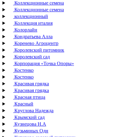
Коллекционные семена
Коллекционные семена
коллекционный
Коллекция италия
Колорлайн
Кондратьева Алла
Коренево Агроцентр
Королевский питомник
Королевский сад
Корпорация «Точка Опоры»
Костенко
Костенко
Красивая грядка
Красивая грядка
Красная птица
Красный
Круглова Надежда
Крымский сад
Кузнецова Н.А
Кузьминых Одн