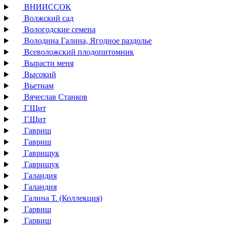
ВНИИССОК
Волжский сад
Вологодские семена
Володина Галина, Ягодное раздолье
Всеволожский плодопитомник
Вырасти меня
Высокий
Вьетнам
Вячеслав Станков
Г.Щит
Г.Щит
Гавриш
Гавриш
Гаврищук
Гаврищук
Галандия
Галандия
Галина Т. (Коллекция)
Гарвиш
Гарвиш